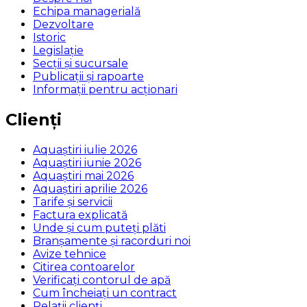
Echipa managerială
Dezvoltare
Istoric
Legislaţie
Secţii şi sucursale
Publicații și rapoarte
Informații pentru acționari
Clienți
Aquaștiri iulie 2026
Aquaștiri iunie 2026
Aquaștiri mai 2026
Aquaștiri aprilie 2026
Tarife și servicii
Factura explicată
Unde și cum puteţi plăti
Branșamente și racorduri noi
Avize tehnice
Citirea contoarelor
Verificaţi contorul de apă
Cum încheiaţi un contract
Relaţii clienţi