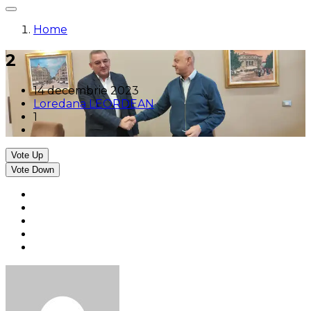
Home
2
14 decembrie 2023
Loredana LEORDEAN
1
Vote Up
Vote Down