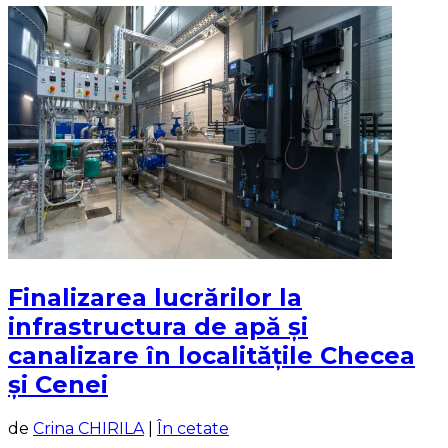
Finalizarea lucrărilor la
infrastructura de apă și
canalizare în localitățile Checea
și Cenei
de
Crina CHIRILA
|
În cetate