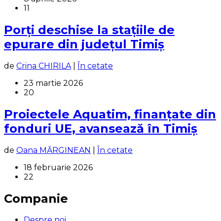
11
Porți deschise la stațiile de
epurare din județul Timiș
de
Crina CHIRILA
|
În cetate
23 martie 2026
20
Proiectele Aquatim, finanțate din
fonduri UE, avansează în Timiș
de
Oana MĂRGINEAN
|
În cetate
18 februarie 2026
22
Companie
Despre noi