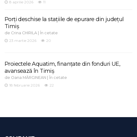
8 aprilie 2026
11
Porți deschise la stațiile de epurare din județul
Timiș
de
|
Crina CHIRILA
În cetate
23 martie 2026
20
Proiectele Aquatim, finanțate din fonduri UE,
avansează în Timiș
de
|
Oana MĂRGINEAN
În cetate
18 februarie 2026
22