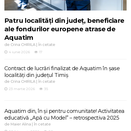
Patru localități din județ, beneficiare
ale fondurilor europene atrase de
Aquatim
de
|
Crina CHIRILA
În cetate
4 iunie 2026
17
Contract de lucrări finalizat de Aquatim în șase
localități din județul Timiș
de
|
Crina CHIRILA
În cetate
23 martie 2026
35
Aquatim din, în și pentru comunitate! Activitatea
educativă „Apă cu Model” – retrospectiva 2025
de
|
Maier Alina
În cetate