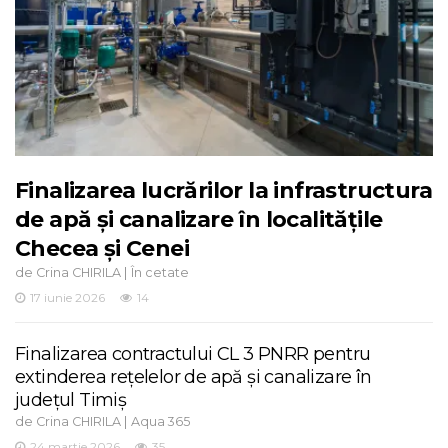
Finalizarea lucrărilor la infrastructura
de apă și canalizare în localitățile
Checea și Cenei
de
|
Crina CHIRILA
În cetate
17 iunie 2026
14
Finalizarea contractului CL 3 PNRR pentru
extinderea rețelelor de apă și canalizare în
județul Timiș
de
|
Crina CHIRILA
Aqua 365
24 martie 2026
35