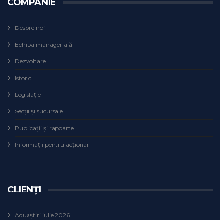
COMPANIE
Despre noi
Echipa managerială
Dezvoltare
Istoric
Legislaţie
Secţii şi sucursale
Publicații și rapoarte
Informații pentru acționari
CLIENȚI
Aquaștiri iulie 2026