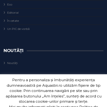
Eco
Editorial
În cetate
Un PIC de vorbă
NOUTĂȚI
Noutăți
Pentru a personaliza și îmbunătăți experiența
dumneavoastră pe Aquastiri.ro utilizăm fișiere de tip
cookie. Prin continuarea navigării pe site sau prin
apăsarea butonului „Am înțeles”, sunteți de acord cu
Copyright 2018
Aquatim S.A.
| Dezvoltat de
3Waves Net
.
stocarea cookie-urilor primare și terțe.
Mai multe informații găsiți în secțiunea
Politica de