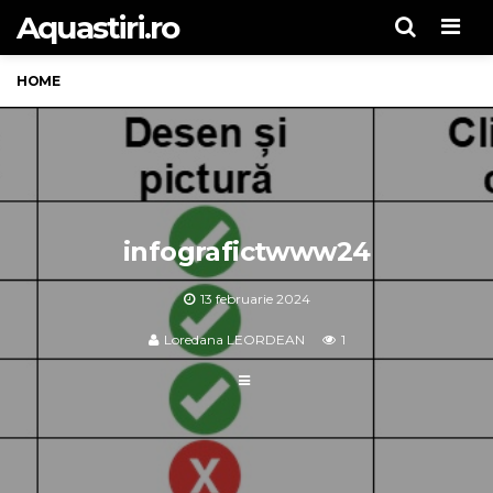
Aquastiri.ro
Men
HOME
infografictwww24
13 februarie 2024
Loredana LEORDEAN
1