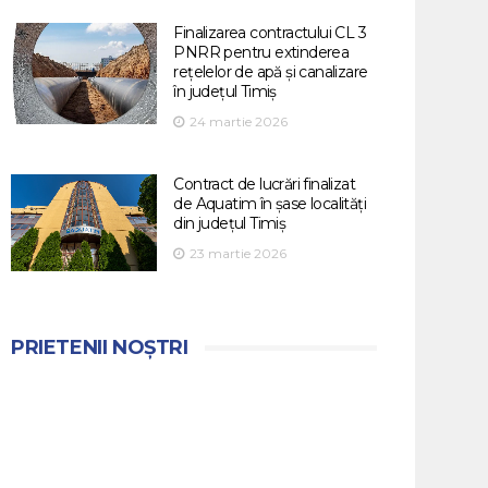
Finalizarea contractului CL 3
PNRR pentru extinderea
rețelelor de apă și canalizare
în județul Timiș
24 martie 2026
Contract de lucrări finalizat
de Aquatim în șase localități
din județul Timiș
23 martie 2026
PRIETENII NOȘTRI