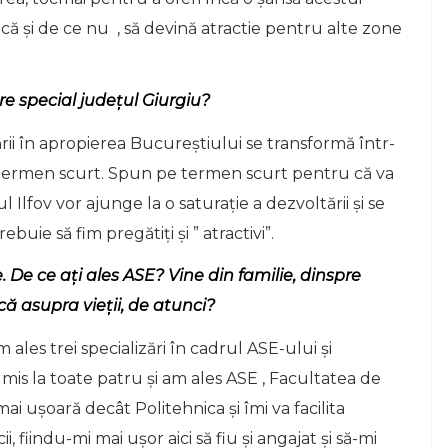
că și de ce nu , să devină atractie pentru alte zone
re special județul Giurgiu?
rii în apropierea Bucureștiului se transformă într-
termen scurt. Spun pe termen scurt pentru că va
lfov vor ajunge la o saturație a dezvoltării și se
ebuie să fim pregătiți și ” atractivi”.
De ce ați ales ASE? Vine din familie, dinspre
că asupra vieții, de atunci?
 ales trei specializări în cadrul ASE-ului și
dmis la toate patru și am ales ASE , Facultatea de
 ușoară decât Politehnica și îmi va facilita
iindu-mi mai ușor aici să fiu și angajat și să-mi