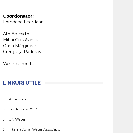
Coordonator:
Loredana Leordean
Alin Anchidin
Mihai Grozăvescu
Oana Mărginean
Crenguța Radosav
Vezi mai mult...
LINKURI UTILE
Aquademica
Eco Impuls 2017
UN Water
International Water Association