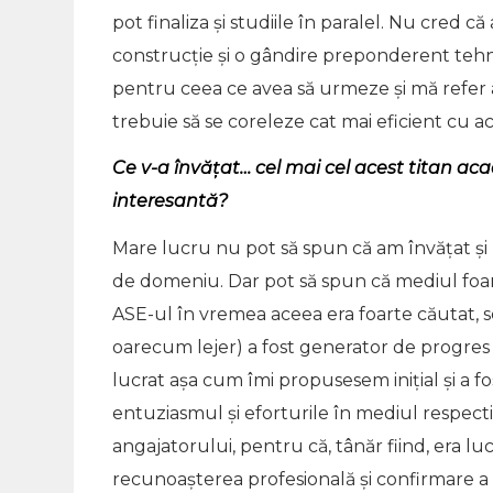
pot finaliza și studiile în paralel. Nu cred
construcție și o gândire preponderent tehn
pentru ceea ce avea să urmeze și mă refer a
trebuie să se coreleze cat mai eficient cu ac
Ce v-a învățat… cel mai cel acest titan ac
interesantă?
Mare lucru nu pot să spun că am învățat și n
de domeniu. Dar pot să spun că mediul foart
ASE-ul în vremea aceea era foarte căutat, 
oarecum lejer) a fost generator de progres 
lucrat așa cum îmi propusesem inițial și a f
entuziasmul și eforturile în mediul respect
angajatorului, pentru că, tânăr fiind, era l
recunoașterea profesională și confirmare a v