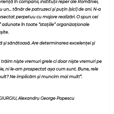
nță în companii, instituții reper ale României,
un… tânăr de patruzeci și puțin (sic!) de ani. N-a
ersectat perpetuu cu majore realizări. O spun cei
” adunate în toate “stațiile” organizaționale
șite.
ră și sănătoasă. Are determinarea excelenței și
trăim niște vremuri grele ci doar niște vremuri pe
izie, ni le-am prospectat așa cum sunt. Bune, rele
ult? Ne implicăm și muncim mai mult!”.
. GIURGIU, Alexandru George Popescu