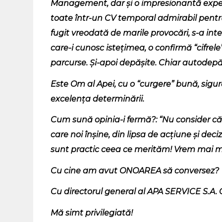
Management, dar și o impresionantă experie
toate într-un CV temporal admirabil pentru 
fugit vreodată de marile provocări, s-a int
care-i cunosc istețimea, o confirmă “cifrele
parcurse. Și-apoi depășite. Chiar autodepă
Este Om al Apei, cu o “curgere” bună, sigu
excelența determinării.
Cum sună opinia-i fermă?: “Nu consider că 
care noi înșine, din lipsa de acțiune și dec
sunt practic ceea ce merităm! Vrem mai m
Cu cine am avut ONOAREA să conversez?
Cu directorul general al APA SERVICE S.A
Mă simt privilegiată!