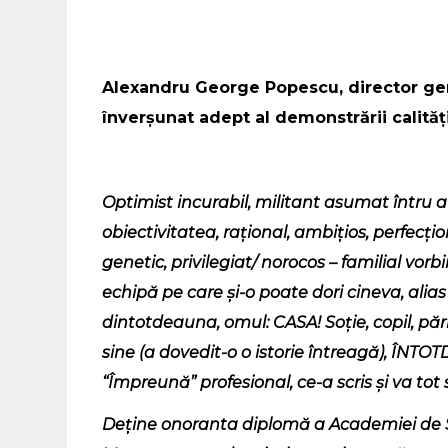
Alexandru George Popescu, director gen
înverșunat adept al demonstrării calităț
Optimist incurabil, militant asumat întru a
obiectivitatea, rațional, ambițios, perfecțio
genetic, privilegiat/ norocos – familial vor
echipă pe care și-o poate dori cineva, alias 
dintotdeauna, omul: CASA! Soție, copil, pări
sine (a dovedit-o o istorie întreagă), ÎNTO
“Împreună” profesional, ce-a scris și va to
Deține onoranta diplomă a Academiei de S