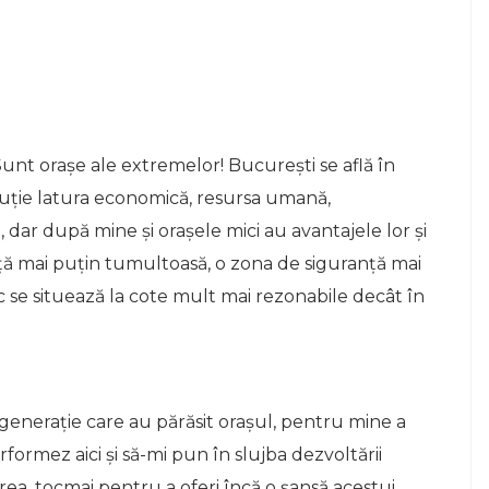
unt orașe ale extremelor! București se află în
uție latura economică, resursa umană,
 dar după mine și orașele mici au avantajele lor și
ață mai puțin tumultoasă, o zona de siguranță mai
c se situează la cote mult mai rezonabile decât în
generație care au părăsit orașul, pentru mine a
formez aici și să-mi pun în slujba dezvoltării
erea, tocmai pentru a oferi încă o șansă acestui