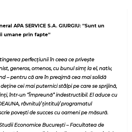
eral APA SERVICE S.A. GIURGIU: ”Sunt un
ii umane prin fapte”
tingerea perfecțiunii în ceea ce privește
nist, generos, omenos, cu bunul simț la el, nativ,
bind – pentru că are în preajmă cea mai solidă
deține cei mai puternici stâlpi pe care se sprijină,
nți, într-un “Împreună” indestructibil. El aduce cu
TDEAUNA, râvnitul/ țintitul/ programatul
t scrie povești de succes cu oameni pe măsură.
tudii Economice București – Facultatea de