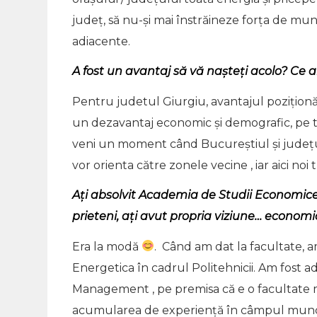
județ, să nu-și mai înstrăineze forța de mun
adiacente.
A fost un avantaj să vă nașteți acolo? Ce a
Pentru judetul Giurgiu, avantajul poziționă
un dezavantaj economic și demografic, pe 
veni un moment când Bucureștiul și județul I
vor orienta către zonele vecine , iar aici noi tr
Ați absolvit Academia de Studii Economice. 
prieteni, ați avut propria viziune… economi
Era la modă
. Când am dat la facultate, am
Energetica în cadrul Politehnicii. Am fost a
Management , pe premisa că e o facultate mai
acumularea de experiență în câmpul muncii, f