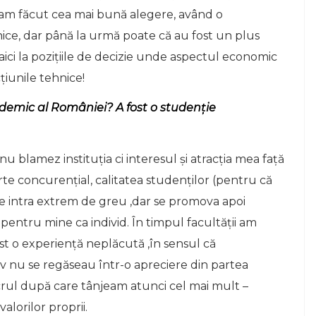
 că am făcut cea mai bună alegere, având o
ice, dar până la urmă poate că au fost un plus
ici la pozițiile de decizie unde aspectul economic
țiunile tehnice!
ademic al României? A fost o studenție
u blamez instituția ci interesul și atracția mea față
e concurențial, calitatea studenților (pentru că
se intra extrem de greu ,dar se promova apoi
pentru mine ca individ. În timpul facultății am
ost o experiență neplăcută ,în sensul că
iv nu se regăseau într-o apreciere din partea
ucrul după care tânjeam atunci cel mai mult –
alorilor proprii.