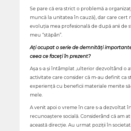
Se pare că era strict o problemă a organizați
muncă la unitatea în cauză), dar care cert m
evoluția mea profesională de după anii de st
meu “stăpân”.
Ați ocupat o serie de demnități importante î
ceea ce faceți în prezent?
Așa s-a și întâmplat ,ulterior dezvoltând o a
activitate care consider că m-au definit ca st
experiență cu beneficii materiale menite să-
mele.
A venit apoi o vreme în care s-a dezvoltat î
recunoaștere socială. Considerând că am atu
această direcție. Au urmat poziții în societat