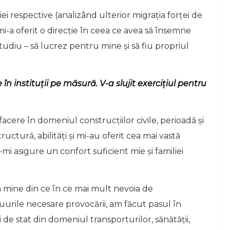
ei respective (analizând ulterior migrația forței de
i-a oferit o direcție în ceea ce avea să însemne
udiu – să lucrez pentru mine și să fiu propriul
n instituții pe măsură. V-a slujit exercițiul pentru
facere în domeniul construcțiilor civile, perioadă și
ructură, abilități și mi-au oferit cea mai vastă
mi asigure un confort suficient mie și familiei
n mine din ce în ce mai mult nevoia de
urile necesare provocării, am făcut pasul în
i de stat din domeniul transporturilor, sănătății,