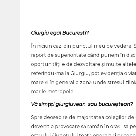
Giurgiu egal București?
În niciun caz, din punctul meu de vedere. S
raport de superioritate când punem în disc
oportunitățile de dezvoltare și multe altele,
referindu-ma la Giurgiu, pot evidenția o vi
mare și în general o zonă unde stresul zilni
marile metropole.
Vă simțiți giurgiuvean sau bucureștean?
Spre deosebire de majoritatea colegilor de 
devenit o provocare să rămân în oraș , sa per
orașului / județului toată energia și pricep