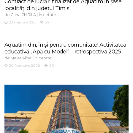
Contract de lucrări finalizat de Aquatim în șase
localități din județul Timiș
de
|
Crina CHIRILA
În cetate
23 martie 2026
35
Aquatim din, în și pentru comunitate! Activitatea
educativă „Apă cu Model” – retrospectiva 2025
de
|
Maier Alina
În cetate
20 februarie 2026
20