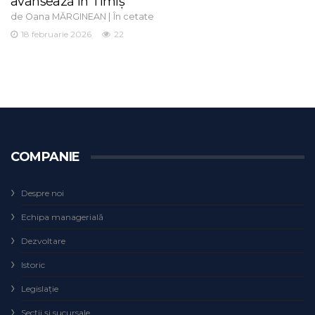
avansează în Timiș
de
|
Oana MĂRGINEAN
În cetate
18 februarie 2026
22
COMPANIE
Despre noi
Echipa managerială
Dezvoltare
Istoric
Legislaţie
Secţii şi sucursale