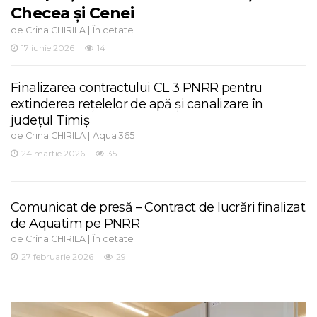
Checea și Cenei
de
|
Crina CHIRILA
În cetate
17 iunie 2026
14
Finalizarea contractului CL 3 PNRR pentru
extinderea rețelelor de apă și canalizare în
județul Timiș
de
|
Crina CHIRILA
Aqua 365
24 martie 2026
35
Comunicat de presă – Contract de lucrări finalizat
de Aquatim pe PNRR
de
|
Crina CHIRILA
În cetate
27 februarie 2026
29