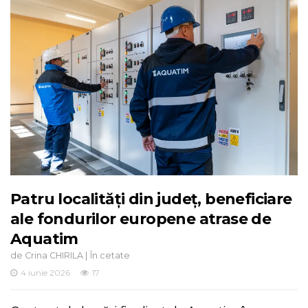
Patru localități din județ, beneficiare
ale fondurilor europene atrase de
Aquatim
de
|
Crina CHIRILA
În cetate
4 iunie 2026
17