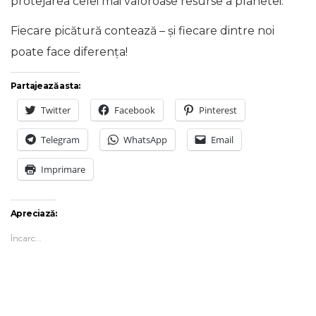
protejarea celei mai valoroase resurse a planetei.
Fiecare picătură contează – și fiecare dintre noi
poate face diferența!
Partajează asta:
Twitter
Facebook
Pinterest
Telegram
WhatsApp
Email
Imprimare
Apreciază:
Încarc...