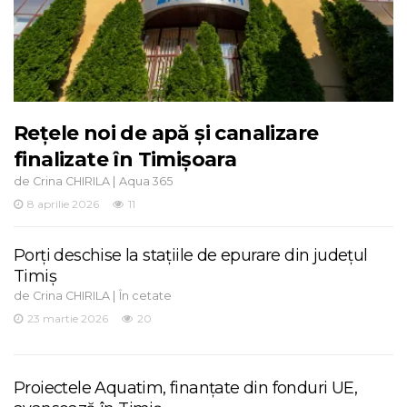
Rețele noi de apă și canalizare
finalizate în Timișoara
de
|
Crina CHIRILA
Aqua 365
8 aprilie 2026
11
Porți deschise la stațiile de epurare din județul
Timiș
de
|
Crina CHIRILA
În cetate
23 martie 2026
20
Proiectele Aquatim, finanțate din fonduri UE,