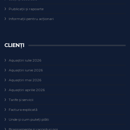
Publicații și rapoarte
Informații pentru acționari
CLIENȚI
Aquaștiri iulie 2026
Aquaștiri iunie 2026
Aquaștiri mai 2026
Aquaștiri aprilie 2026
Tarife și servicii
Factura explicată
Unde și cum puteţi plăti
Branșamente și racorduri noi