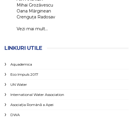
Mihai Grozăvescu
Oana Mărginean
Crenguța Radosav
Vezi mai mult...
LINKURI UTILE
Aquademica
Eco Impuls 2017
UN Water
International Water Association
Asociaţia Română a Apei
DWA