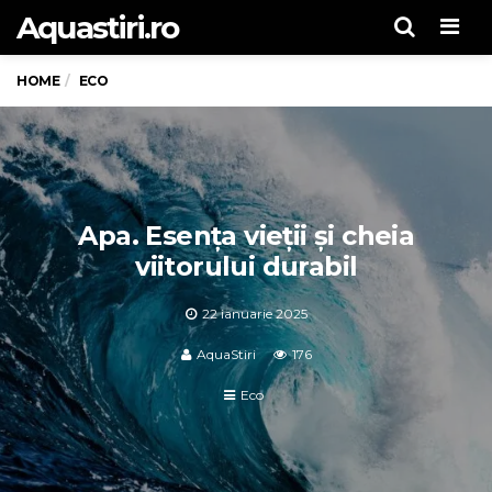
Aquastiri.ro
Men
HOME
ECO
Apa. Esența vieții și cheia
viitorului durabil
22 ianuarie 2025
AquaStiri
176
Eco