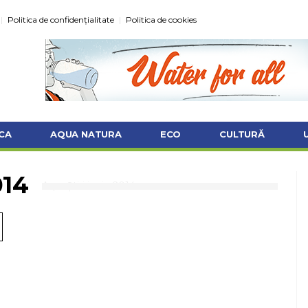
Politica de confidențialitate
Politica de cookies
CA
AQUA NATURA
ECO
CULTURĂ
014
AquaȘtiri iunie 2014