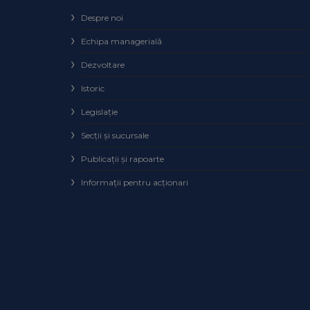
Despre noi
Echipa managerială
Dezvoltare
Istoric
Legislaţie
Secţii şi sucursale
Publicații și rapoarte
Informații pentru acționari