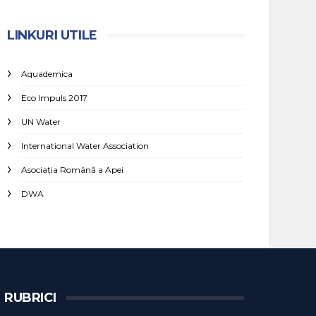
LINKURI UTILE
Aquademica
Eco Impuls 2017
UN Water
International Water Association
Asociaţia Română a Apei
DWA
RUBRICI