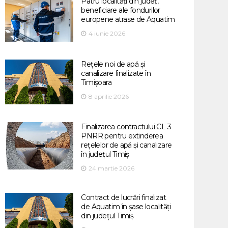
Patru localități din județ,
beneficiare ale fondurilor
europene atrase de Aquatim
4 iunie 2026
Rețele noi de apă și
canalizare finalizate în
Timișoara
8 aprilie 2026
Finalizarea contractului CL 3
PNRR pentru extinderea
rețelelor de apă și canalizare
în județul Timiș
24 martie 2026
Contract de lucrări finalizat
de Aquatim în șase localități
din județul Timiș