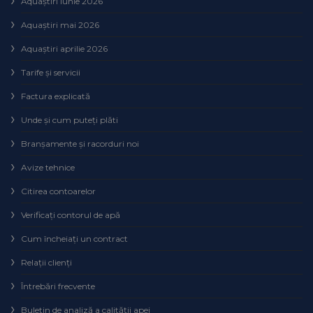
Aquaștiri iunie 2026
Aquaștiri mai 2026
Aquaștiri aprilie 2026
Tarife și servicii
Factura explicată
Unde și cum puteţi plăti
Branșamente și racorduri noi
Avize tehnice
Citirea contoarelor
Verificaţi contorul de apă
Cum încheiaţi un contract
Relaţii clienţi
Întrebări frecvente
Buletin de analiză a calităţii apei