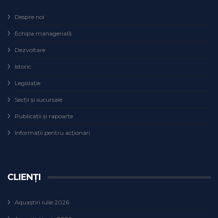
Despre noi
Echipa managerială
Dezvoltare
Istoric
Legislaţie
Secţii şi sucursale
Publicații și rapoarte
Informații pentru acționari
CLIENȚI
Aquaștiri iulie 2026