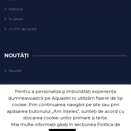
Editorial
În cetate
Un PIC de vorbă
NOUTĂȚI
Noutăți
Pentru a personaliza și îmbunătăți experiența
dumneavoastră pe Aquastiri.ro utilizăm fișiere de tip
cookie. Prin continuarea navigării pe site sau prin
apăsarea butonului „Am înțeles”, sunteți de acord cu
Copyright 2018
Aquatim S.A.
| Dezvoltat de
3Waves Net
.
stocarea cookie-urilor primare și terțe.
Mai multe informații găsiți în secțiunea
Politica de