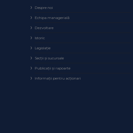
Despre noi
Echipa managerială
Dezvoltare
Istoric
Legislaţie
Secţii şi sucursale
Publicații și rapoarte
Informații pentru acționari