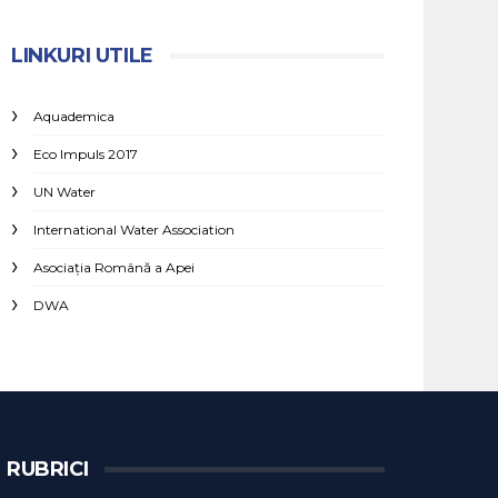
LINKURI UTILE
Aquademica
Eco Impuls 2017
UN Water
International Water Association
Asociaţia Română a Apei
DWA
RUBRICI