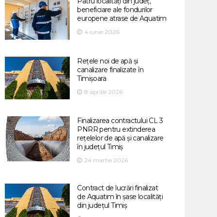
Patru localități din județ,
beneficiare ale fondurilor
europene atrase de Aquatim
4 iunie 2026
Rețele noi de apă și
canalizare finalizate în
Timișoara
8 aprilie 2026
Finalizarea contractului CL 3
PNRR pentru extinderea
rețelelor de apă și canalizare
în județul Timiș
24 martie 2026
Contract de lucrări finalizat
de Aquatim în șase localități
din județul Timiș