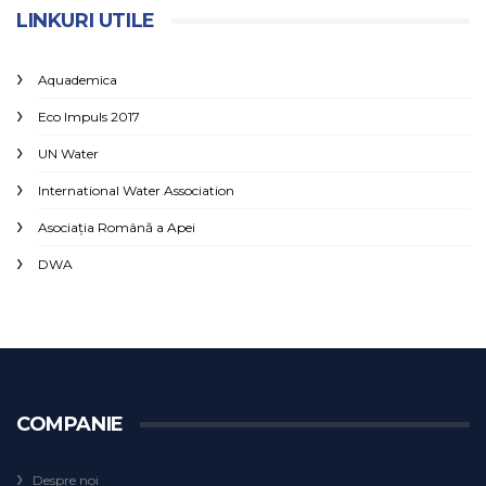
LINKURI UTILE
Aquademica
Eco Impuls 2017
UN Water
International Water Association
Asociaţia Română a Apei
DWA
COMPANIE
Despre noi