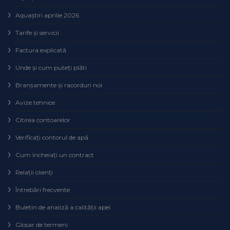
Aquaștiri aprilie 2026
Tarife și servicii
Factura explicată
Unde și cum puteţi plăti
Branșamente și racorduri noi
Avize tehnice
Citirea contoarelor
Verificaţi contorul de apă
Cum încheiaţi un contract
Relaţii clienţi
Întrebări frecvente
Buletin de analiză a calităţii apei
Glosar de termeni