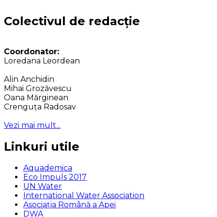
Colectivul de redacție
Coordonator:
Loredana Leordean
Alin Anchidin
Mihai Grozăvescu
Oana Mărginean
Crenguța Radosav
Vezi mai mult...
Linkuri utile
Aquademica
Eco Impuls 2017
UN Water
International Water Association
Asociaţia Română a Apei
DWA