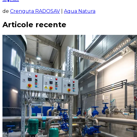
de
Crenguța RADOSAV
|
Aqua Natura
Articole recente