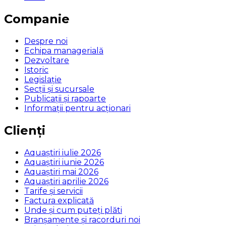
Companie
Despre noi
Echipa managerială
Dezvoltare
Istoric
Legislaţie
Secţii şi sucursale
Publicații și rapoarte
Informații pentru acționari
Clienți
Aquaștiri iulie 2026
Aquaștiri iunie 2026
Aquaștiri mai 2026
Aquaștiri aprilie 2026
Tarife și servicii
Factura explicată
Unde și cum puteţi plăti
Branșamente și racorduri noi