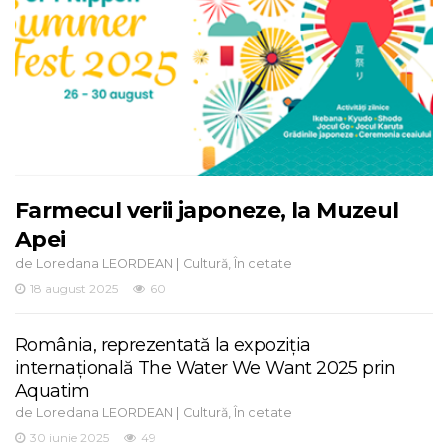
Farmecul verii japoneze, la Muzeul
Apei
de
|
,
Loredana LEORDEAN
Cultură
În cetate
18 august 2025
60
România, reprezentată la expoziția
internațională The Water We Want 2025 prin
Aquatim
de
|
,
Loredana LEORDEAN
Cultură
În cetate
30 iunie 2025
49