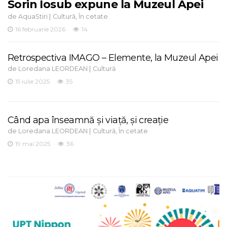
Sorin Iosub expune la Muzeul Apei
de
|
,
AquaStiri
Cultură
În cetate
16 februarie 2026
14
Retrospectiva IMAGO – Elemente, la Muzeul Apei
de
|
Loredana LEORDEAN
Cultură
15 iulie 2025
35
Când apa înseamnă și viață, și creație
de
|
,
Loredana LEORDEAN
Cultură
În cetate
19 mai 2025
36