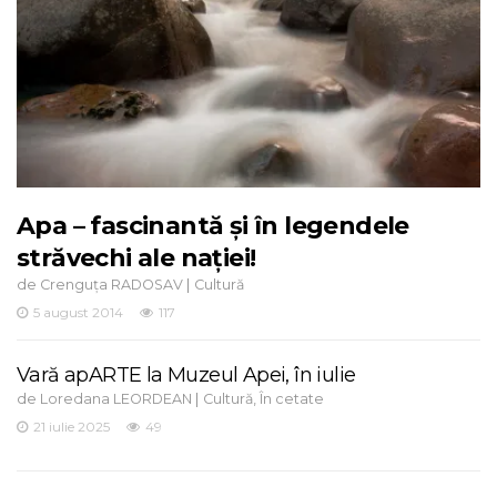
Apa – fascinantă și în legendele
străvechi ale nației!
de
|
Crenguța RADOSAV
Cultură
5 august 2014
117
Vară apARTE la Muzeul Apei, în iulie
de
|
,
Loredana LEORDEAN
Cultură
În cetate
21 iulie 2025
49