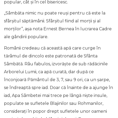
popular, cât şi în cel bisericesc.
„Sâmbăta nimic nu poate reuşi pentru că este la
sfârşitul săptămânii. Sfârşitul fiind al morţii şi al
morţilor”, așa nota Ernest Bernea în lucrarea Cadre
ale gândirii populare.
Românii credeau că această apă care curge în
tărâmul de dincolo este patronată de Sfânta
Sâmbătă. Râu fabulos, izvorăşte de sub rădăcinile
Arborelui Lumii, ca apă curată, dar după ce
înconjoară Pământul de 3, 7, sau 9 ori, ca un şarpe,
se îndreaptă spre iad. Doar că înainte de a ajunge în
iad, Apa Sâmbetei mai trece pe lângă nişte insule,
populate se sufletele Blajinilor sau Rohmanilor,
consideraţi în popor drept sufletele unor oameni