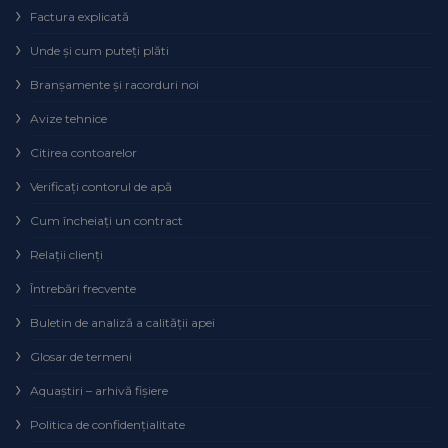
Factura explicată
Unde și cum puteţi plăti
Branșamente și racorduri noi
Avize tehnice
Citirea contoarelor
Verificaţi contorul de apă
Cum încheiaţi un contract
Relaţii clienţi
Întrebări frecvente
Buletin de analiză a calităţii apei
Glosar de termeni
Aquaștiri – arhivă fișiere
Politica de confidențialitate