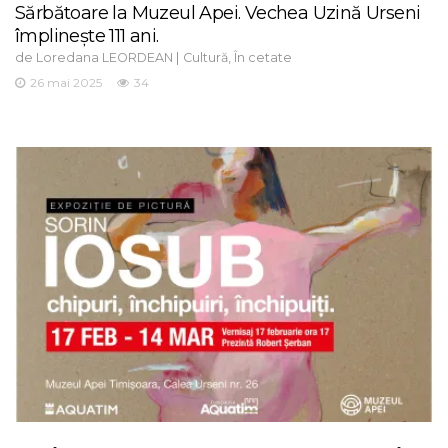
Sărbătoare la Muzeul Apei. Vechea Uzină Urseni
împlinește 111 ani.
de
|
,
Loredana LEORDEAN
Cultură
În cetate
26 mai 2025
34