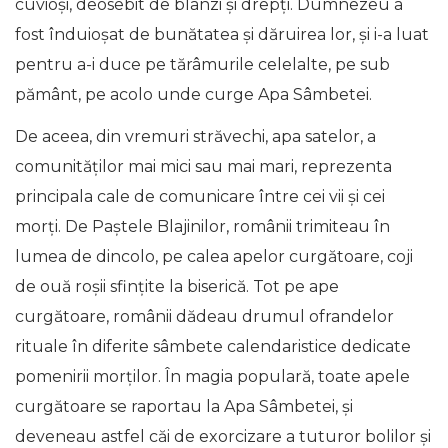
cuvioşi, deosebit de blânzi şi drepţi. Dumnezeu a
fost înduioşat de bunătatea şi dăruirea lor, şi i-a luat
pentru a-i duce pe tărâmurile celelalte, pe sub
pământ, pe acolo unde curge Apa Sâmbetei.
De aceea, din vremuri străvechi, apa satelor, a
comunităților mai mici sau mai mari, reprezenta
principala cale de comunicare între cei vii și cei
morți. De Paştele Blajinilor, românii trimiteau în
lumea de dincolo, pe calea apelor curgătoare, coji
de ouă roşii sfinţite la biserică. Tot pe ape
curgătoare, românii dădeau drumul ofrandelor
rituale în diferite sâmbete calendaristice dedicate
pomenirii morţilor. În magia populară, toate apele
curgătoare se raportau la Apa Sâmbetei, şi
deveneau astfel căi de exorcizare a tuturor bolilor şi