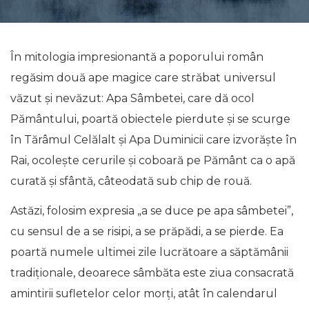
În mitologia impresionantă a poporului român
regăsim două ape magice care străbat universul
văzut și nevăzut: Apa Sâmbetei, care dă ocol
Pământului, poartă obiectele pierdute şi se scurge
în Tărâmul Celălalt şi Apa Duminicii care izvorăşte în
Rai, ocoleşte cerurile şi coboară pe Pământ ca o apă
curată şi sfântă, câteodată sub chip de rouă.
Astăzi, folosim expresia „a se duce pe apa sâmbetei”,
cu sensul de a se risipi, a se prăpădi, a se pierde. Ea
poartă numele ultimei zile lucrătoare a săptămânii
tradiţionale, deoarece sâmbăta este ziua consacrată
amintirii sufletelor celor morţi, atât în calendarul