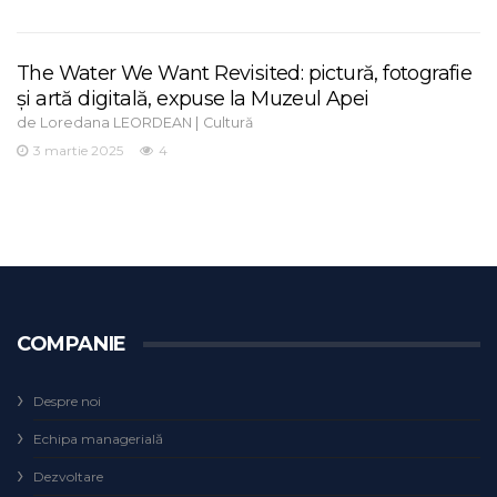
The Water We Want Revisited: pictură, fotografie
și artă digitală, expuse la Muzeul Apei
de
|
Loredana LEORDEAN
Cultură
3 martie 2025
4
COMPANIE
Despre noi
Echipa managerială
Dezvoltare