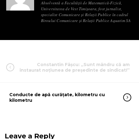
Absolventă a Facultății de Matematică-Fizică,
Universitatea de Vest Timișoara, fost jurnalist,
specialist Comunicare și Relații Publice în cadrul
Biroului Comunicare și Relații Publice Aquatim SA
Constantin Fâșcu: „Sunt mândru că am
instaurat noțiunea de președinte de sindicat!”
Conducte de apă curățate, kilometru cu
kilometru
Leave a Reply