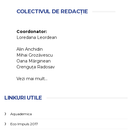
COLECTIVUL DE REDACȚIE
Coordonator:
Loredana Leordean
Alin Anchidin
Mihai Grozăvescu
Oana Mărginean
Crenguța Radosav
Vezi mai mult...
LINKURI UTILE
Aquademica
Eco Impuls 2017