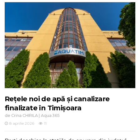
Rețele noi de apă și canalizare
finalizate în Timișoara
de
|
Crina CHIRILA
Aqua 365
8 aprilie 2026
11