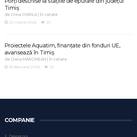
Porți deschise la stațiile de epurare din județul
Timiș
de
|
Crina CHIRILA
În cetate
23 martie 2026
20
Proiectele Aquatim, finanțate din fonduri UE,
avansează în Timiș
de
|
Oana MĂRGINEAN
În cetate
18 februarie 2026
22
COMPANIE
Despre noi