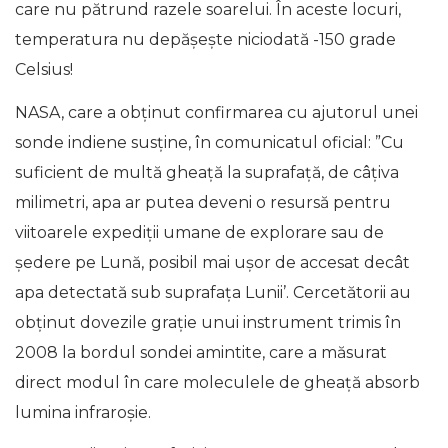
care nu pătrund razele soarelui. În aceste locuri,
temperatura nu depăşeşte niciodată -150 grade
Celsius!
NASA, care a obținut confirmarea cu ajutorul unei
sonde indiene susține, în comunicatul oficial: ”Cu
suficient de multă gheaţă la suprafaţă, de câţiva
milimetri, apa ar putea deveni o resursă pentru
viitoarele expediţii umane de explorare sau de
şedere pe Lună, posibil mai uşor de accesat decât
apa detectată sub suprafaţa Lunii’. Cercetătorii au
obţinut dovezile graţie unui instrument trimis în
2008 la bordul sondei amintite, care a măsurat
direct modul în care moleculele de gheaţă absorb
lumina infraroşie.