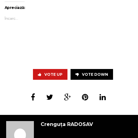
Apreciază:
Încarc...
VOTE UP
VOTE DOWN
Crenguța RADOSAV