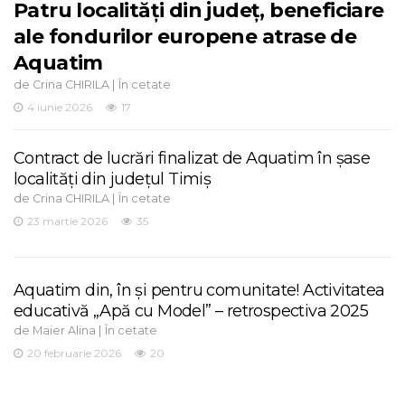
Patru localități din județ, beneficiare
ale fondurilor europene atrase de
Aquatim
de
|
Crina CHIRILA
În cetate
4 iunie 2026
17
Contract de lucrări finalizat de Aquatim în șase
localități din județul Timiș
de
|
Crina CHIRILA
În cetate
23 martie 2026
35
Aquatim din, în și pentru comunitate! Activitatea
educativă „Apă cu Model” – retrospectiva 2025
de
|
Maier Alina
În cetate
20 februarie 2026
20