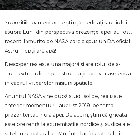
Supozițiile oamenilor de știință, dedicați studiului
asupra Lunii din perspectiva prezenței apei, au fost,
recent, lămurite de NASA care a spus un DA oficial:
Astrul nopții are apă!
Descoperirea este una majoră și are rolul de a-i
ajuta extraordinar pe astronauţii care vor aseleniza
în cadrul viitoarelor misiuni spaţiale.
Anunțul NASA vine după studii solide, realizate
anterior momentului august 2018, pe tema
prezenței sau nu a apei. De acum, știm că gheaţa
este prezenţă la extremităţile nordice şi sudice ale
satelitului natural al Pământului, în craterele în