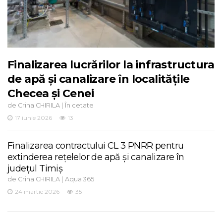
Finalizarea lucrărilor la infrastructura
de apă și canalizare în localitățile
Checea și Cenei
de
|
Crina CHIRILA
În cetate
17 iunie 2026
13
Finalizarea contractului CL 3 PNRR pentru
extinderea rețelelor de apă și canalizare în
județul Timiș
de
|
Crina CHIRILA
Aqua 365
24 martie 2026
35