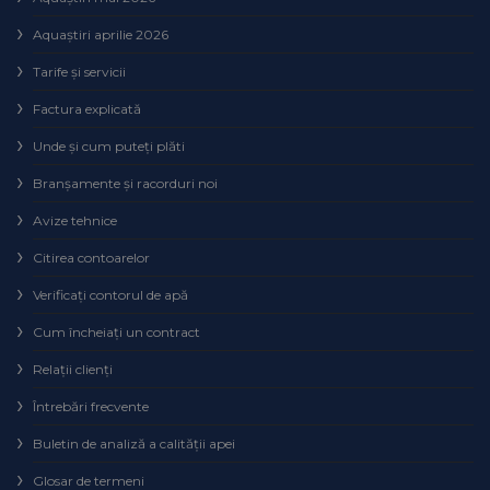
Aquaștiri aprilie 2026
Tarife și servicii
Factura explicată
Unde și cum puteţi plăti
Branșamente și racorduri noi
Avize tehnice
Citirea contoarelor
Verificaţi contorul de apă
Cum încheiaţi un contract
Relaţii clienţi
Întrebări frecvente
Buletin de analiză a calităţii apei
Glosar de termeni