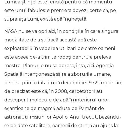
Lumea științei este fericită pentru că momentul
este unul fabulos: e premiera dovezii certe că, pe
suprafața Lunii, există apă înghețată.
NASA nu se va opri aici, în condițiile în care singura
modalitate de a şti dacă această apă este
exploatabilă în vederea utilizării de către oameni
este aceea de-a trimite roboţi pentru a preleva
mostre. Planurile nu se opresc, însă, aici. Agenția
Spațială intenționează să reia zborurile umane,
pentru prima data după decembrie 1972! Important
de precizat este că, în 2008, cercetătorii au
descoperit molecule de apă în interiorul unor
eşantioane de magmă aduse pe Pământ de
astronauţii misiunilor Apollo. Anul trecut, bazându-
se pe date satelitare, oamenii de ştiinţă au ajuns la