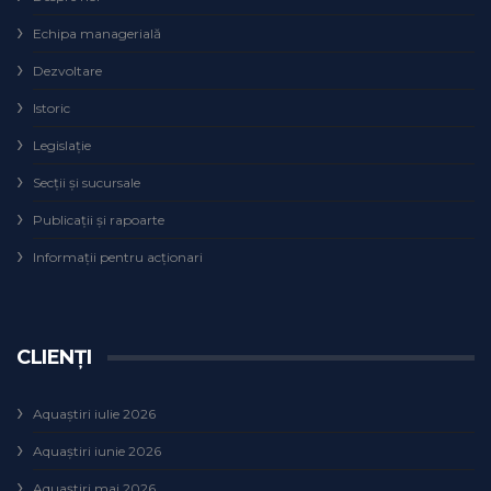
Echipa managerială
Dezvoltare
Istoric
Legislaţie
Secţii şi sucursale
Publicații și rapoarte
Informații pentru acționari
CLIENȚI
Aquaștiri iulie 2026
Aquaștiri iunie 2026
Aquaștiri mai 2026