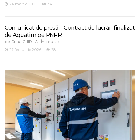
24 martie 2026
34
Comunicat de presă – Contract de lucrări finalizat
de Aquatim pe PNRR
de
|
Crina CHIRILA
În cetate
27 februarie 2026
28