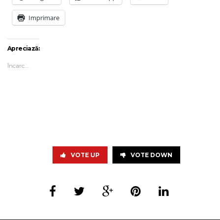
Imprimare
Apreciază:
Încarc...
VOTE UP
VOTE DOWN