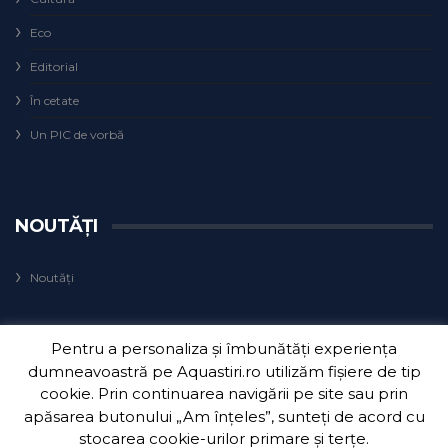
Eco
Editorial
În cetate
Un PIC de vorbă
NOUTĂȚI
Noutăți
Pentru a personaliza și îmbunătăți experiența
dumneavoastră pe Aquastiri.ro utilizăm fișiere de tip
cookie. Prin continuarea navigării pe site sau prin
apăsarea butonului „Am înțeles”, sunteți de acord cu
Copyright 2018
Aquatim S.A.
| Dezvoltat de
3Waves Net
.
stocarea cookie-urilor primare și terțe.