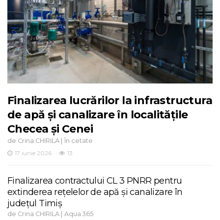
Finalizarea lucrărilor la infrastructura
de apă și canalizare în localitățile
Checea și Cenei
de
|
Crina CHIRILA
În cetate
17 iunie 2026
13
Finalizarea contractului CL 3 PNRR pentru
extinderea rețelelor de apă și canalizare în
județul Timiș
de
|
Crina CHIRILA
Aqua 365