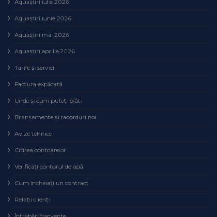
Aquaștiri iulie 2026
Aquaștiri iunie 2026
Aquaștiri mai 2026
Aquaștiri aprilie 2026
Tarife și servicii
Factura explicată
Unde și cum puteţi plăti
Branșamente și racorduri noi
Avize tehnice
Citirea contoarelor
Verificaţi contorul de apă
Cum încheiaţi un contract
Relaţii clienţi
Întrebări frecvente