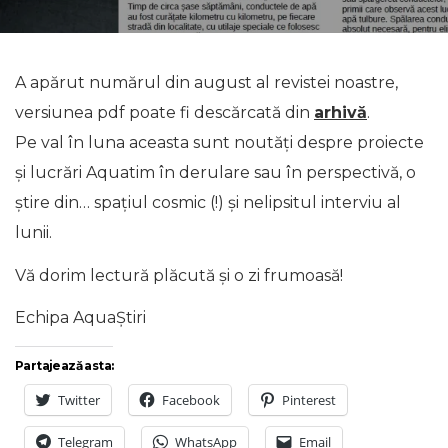
A apărut numărul din august al revistei noastre,
versiunea pdf poate fi descărcată din
arhivă
.
Pe val în luna aceasta sunt noutăți despre proiecte
și lucrări Aquatim în derulare sau în perspectivă, o
știre din… spațiul cosmic (!) și nelipsitul interviu al
lunii.
Vă dorim lectură plăcută și o zi frumoasă!
Echipa AquaȘtiri
Partajează asta:
Twitter
Facebook
Pinterest
Telegram
WhatsApp
Email