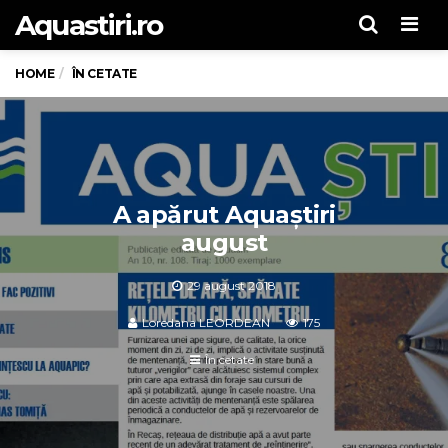
Aquastiri.ro
Men
HOME
ÎN CETATE
A apărut Aquaștiri
august
29 august 2018
Loredana LEORDEAN
175
În cetate