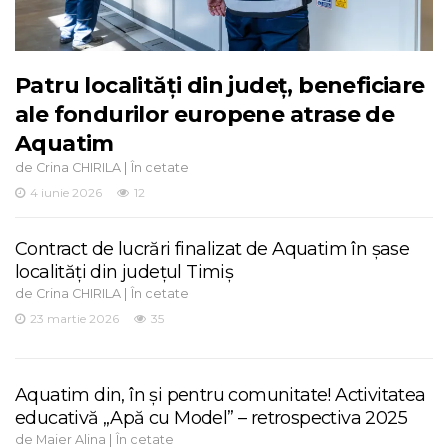
Patru localități din județ, beneficiare
ale fondurilor europene atrase de
Aquatim
de
|
Crina CHIRILA
În cetate
4 iunie 2026
12
Contract de lucrări finalizat de Aquatim în șase
localități din județul Timiș
de
|
Crina CHIRILA
În cetate
23 martie 2026
35
Aquatim din, în și pentru comunitate! Activitatea
educativă „Apă cu Model” – retrospectiva 2025
de
|
Maier Alina
În cetate