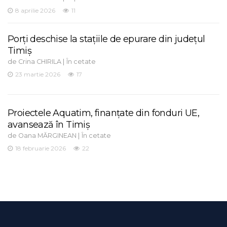
8 aprilie 2026
11
Porți deschise la stațiile de epurare din județul
Timiș
de
|
Crina CHIRILA
În cetate
23 martie 2026
17
Proiectele Aquatim, finanțate din fonduri UE,
avansează în Timiș
de
|
Oana MĂRGINEAN
În cetate
18 februarie 2026
22