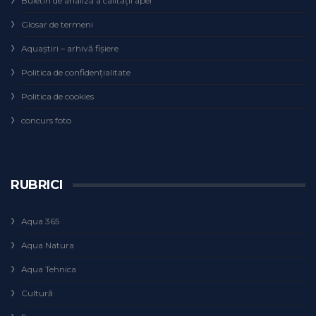
Buletin de analiză a calităţii apei
Glosar de termeni
Aquaștiri – arhivă fișiere
Politica de confidențialitate
Politica de cookies
concurs foto
RUBRICI
Aqua 365
Aqua Natura
Aqua Tehnica
Cultură