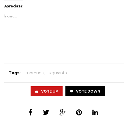
Apreciază:
Încarc...
Tags:
impreuna
,
siguranta
VOTE UP
VOTE DOWN