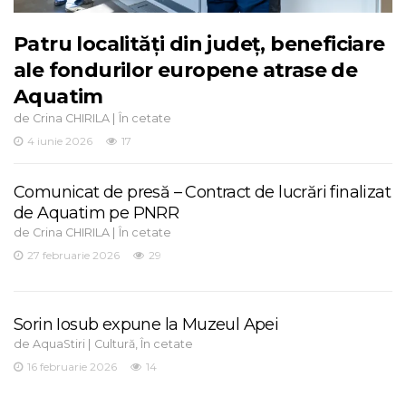
Patru localități din județ, beneficiare
ale fondurilor europene atrase de
Aquatim
de
|
Crina CHIRILA
În cetate
4 iunie 2026
17
Comunicat de presă – Contract de lucrări finalizat
de Aquatim pe PNRR
de
|
Crina CHIRILA
În cetate
27 februarie 2026
29
Sorin Iosub expune la Muzeul Apei
de
|
,
AquaStiri
Cultură
În cetate
16 februarie 2026
14