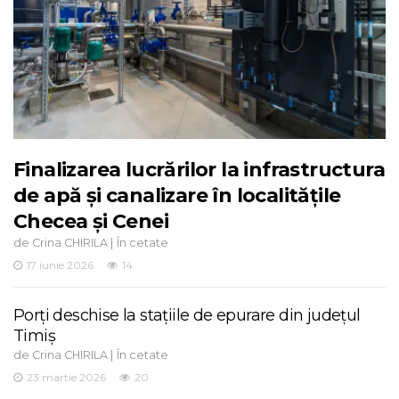
Finalizarea lucrărilor la infrastructura
de apă și canalizare în localitățile
Checea și Cenei
de
|
Crina CHIRILA
În cetate
17 iunie 2026
14
Porți deschise la stațiile de epurare din județul
Timiș
de
|
Crina CHIRILA
În cetate
23 martie 2026
20