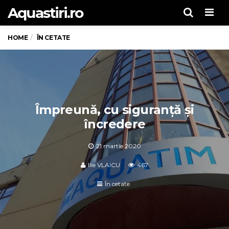
Aquastiri.ro
Men
HOME
ÎN CETATE
Împreună, cu siguranţă şi
încredere
21 martie 2020
Ilie VLAICU
467
În cetate