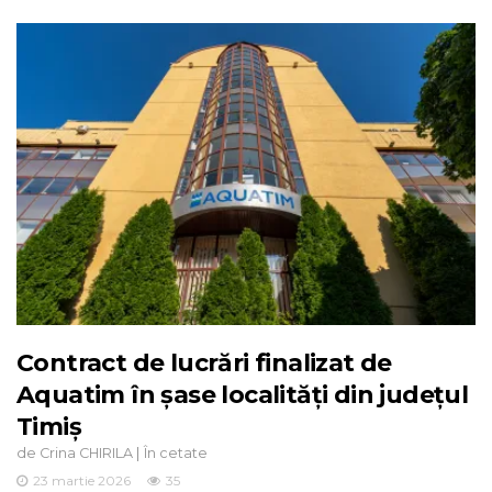
Contract de lucrări finalizat de
Aquatim în șase localități din județul
Timiș
de
|
Crina CHIRILA
În cetate
23 martie 2026
35