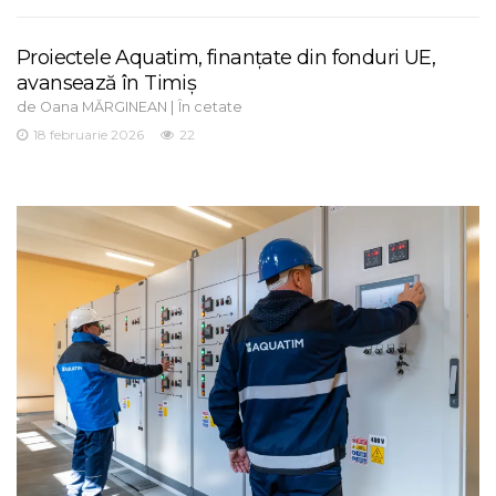
Proiectele Aquatim, finanțate din fonduri UE,
avansează în Timiș
de
|
Oana MĂRGINEAN
În cetate
18 februarie 2026
22