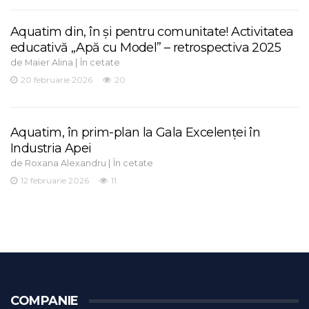
Aquatim din, în și pentru comunitate! Activitatea
educativă „Apă cu Model” – retrospectiva 2025
de
|
Maier Alina
În cetate
20 februarie 2026
20
Aquatim, în prim-plan la Gala Excelenței în
Industria Apei
de
|
Roxana Alexandru
În cetate
12 februarie 2026
11
COMPANIE