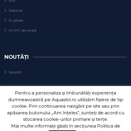
Eco
Editorial
În cetate
Un PIC de vorbă
NOUTĂȚI
Noutăți
Pentru a personaliza și îmbunătăți experiența
dumneavoastră pe Aquastiri.ro utilizăm fișiere de tip
cookie. Prin continuarea navigării pe site sau prin
apăsarea butonului „Am înțeles”, sunteți de acord cu
Copyright 2018
Aquatim S.A.
| Dezvoltat de
3Waves Net
.
stocarea cookie-urilor primare și terțe.
Mai multe informații găsiți în secțiunea
Politica de