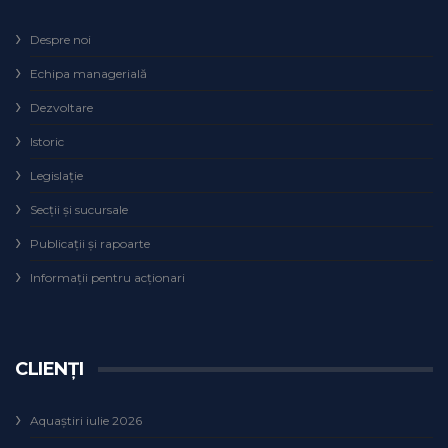
Despre noi
Echipa managerială
Dezvoltare
Istoric
Legislaţie
Secţii şi sucursale
Publicații și rapoarte
Informații pentru acționari
CLIENȚI
Aquaștiri iulie 2026