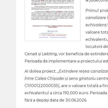
ai județului
Primul proi
canalizare 
echivalenți 
valoare tota
echivalentul
locuitorii d
Cenad și Liebling, vor beneficia de extindere
Perioada de implementare a proiectului este
Al doilea proiect, „
Extindere rețea canalizar
între Calea Chișodei și sens giratoriu cent
C1I100122000035), are o valoare totală a fin
echivalentul a circa 192.000 euro. Perioada
fără a depăşi data de 30.06.2026.