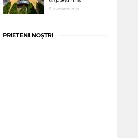
din județul Timiș
23 martie 2026
PRIETENII NOȘTRI