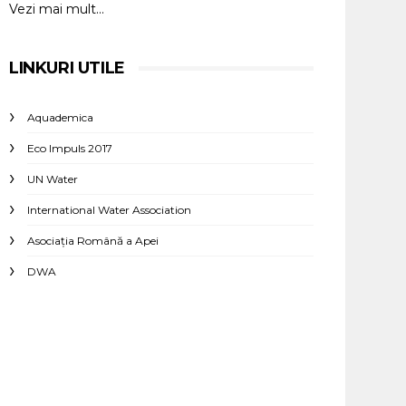
Vezi mai mult...
LINKURI UTILE
Aquademica
Eco Impuls 2017
UN Water
International Water Association
Asociaţia Română a Apei
DWA