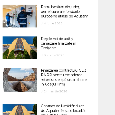
Patru localități din județ,
beneficiare ale fondurilor
europene atrase de Aquatim
4 iunie 2026
Rețele noi de apă și
canalizare finalizate în
Timișoara
8 aprilie 2026
Finalizarea contractului CL 3
PNRR pentru extinderea
rețelelor de apă și canalizare
în județul Timiș
24 martie 2026
Contract de lucrări finalizat
de Aquatim în șase localități