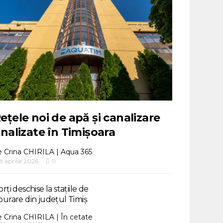
ețele noi de apă și canalizare
inalizate în Timișoara
e
Crina CHIRILA
|
Aqua 365
8 aprilie 2026
11
rți deschise la stațiile de
purare din județul Timiș
e
Crina CHIRILA
|
În cetate