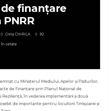
 de finanțare
n PNRR
Crina CHIRILA
92
În cetate
emnat cu Ministerul Mediului, Apelor și Pădurilor,
cte de Finanțare prin Planul Naţional de
i Rezilienţă, în vederea implementării a două
osebit de importante pentru locuitorii Timișoarei și