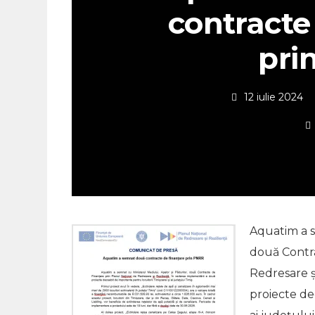
contracte
pri
12 iulie 2024
Aquatim a s
două Contra
Redresare ş
proiecte de