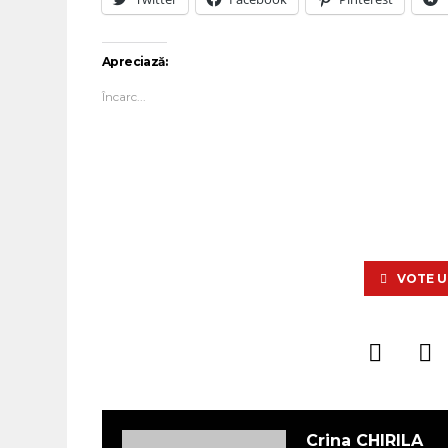
Apreciază:
Încarc...
VOTE U
Crina CHIRILA