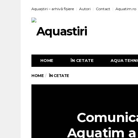
Aquaștiri – arhivă fișiere
Autori
Contact
Aquatim.ro
HOME
ÎN CETATE
AQUA TEHN
HOME
ÎN CETATE
Comunica
Aquatim a