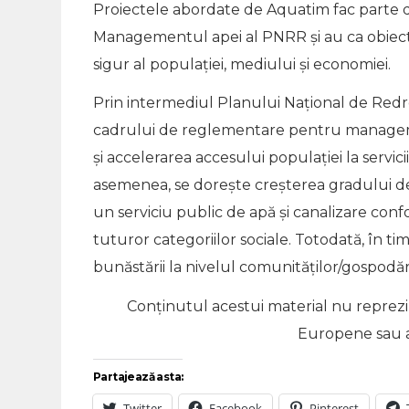
Proiectele abordate de Aquatim fac parte d
Managementul apei al PNRR și au ca obiecti
sigur al populației, mediului și economiei.
Prin intermediul Planului Naţional de Redr
cadrului de reglementare pentru managemen
și accelerarea accesului populației la servi
asemenea, se dorește creșterea gradului de a
un serviciu public de apă și canalizare conf
tuturor categoriilor sociale. Totodată, în tim
bunăstării la nivelul comunităților/gospodări
Conținutul acestui material nu reprezin
Europene sau 
Partajează asta:
Twitter
Facebook
Pinterest