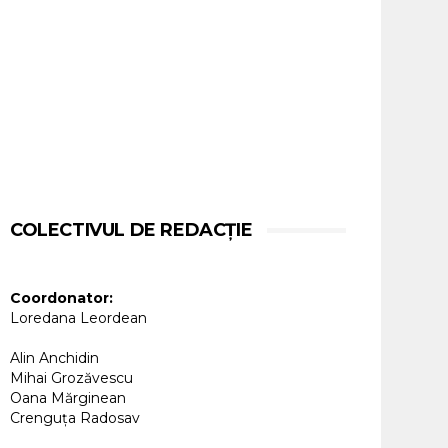
COLECTIVUL DE REDACȚIE
Coordonator:
Loredana Leordean
Alin Anchidin
Mihai Grozăvescu
Oana Mărginean
Crenguța Radosav