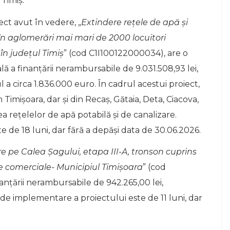
 Timiș.
ect avut în vedere, „
Extindere rețele de apă și
în aglomerări mai mari de 2000 locuitori
în județul Timiș
” (cod C1I100122000034), are o
lă a finanţării nerambursabile de 9.031.508,93 lei,
 a circa 1.836.000 euro. În cadrul acestui proiect,
in Timișoara, dar și din Recaș, Gătaia, Deta, Ciacova,
a rețelelor de apă potabilă și de canalizare.
 de 18 luni, dar fără a depăşi data de 30.06.2026.
e pe Calea Șagului, etapa III-A, tronson cuprins
re comerciale- Municipiul Timișoara
” (cod
anțării nerambursabile de 942.265,00 lei,
 de implementare a proiectului este de 11 luni, dar