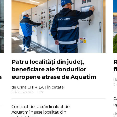
Patru localități din județ,
R
beneficiare ale fondurilor
f
a
europene atrase de Aquatim
d
de
Crina CHIRILA
|
În cetate
4 iunie 2026
17
Po
e
Contract de lucrări finalizat de
Aquatim în șase localități din
d