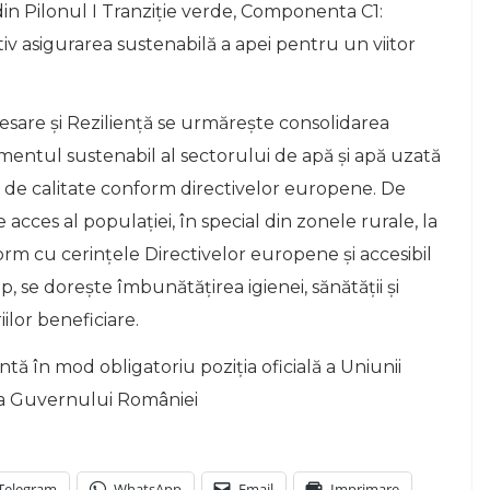
in Pilonul I Tranziție verde, Componenta C1:
v asigurarea sustenabilă a apei pentru un viitor
esare şi Rezilienţă se urmărește consolidarea
tul sustenabil al sectorului de apă și apă uzată
cii de calitate conform directivelor europene. De
cces al populației, în special din zonele rurale, la
orm cu cerințele Directivelor europene și accesibil
p, se dorește îmbunătățirea igienei, sănătății și
ilor beneficiare.
tă în mod obligatoriu poziția oficială a Uniunii
a Guvernului României
Telegram
WhatsApp
Email
Imprimare