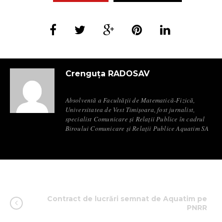
Crenguța RADOSAV
Absolventă a Facultății de Matematică-Fizică,
Universitatea de Vest Timișoara, fost jurnalist,
specialist Comunicare și Relații Publice în cadrul
Biroului Comunicare și Relații Publice Aquatim SA
Contract de lucrări semnat de Aquatim pe
PNRR