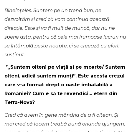
Bineînțeles. Suntem pe un trend bun, ne
dezvoltăm și cred că vom continua această
direcție. Este și va fi mult de muncă, dar nu ne
sperie asta, pentru că cele mai frumoase lucruri nu
se întâmplă peste noapte, ci se creează cu efort
susținut.
* „
Suntem olteni pe viață și pe moarte/ Suntem
olteni, adică suntem munți”. Este acesta crezul
care v-a format drept o oaste imbatabilă a
României? Cum e să te revendici… etern din
Terra-Nova?
Cred că avem în gene mândria de a fi oltean. Și
mai cred că facem treabă bună oriunde ajungem,