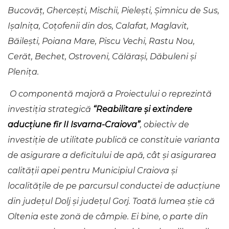
Bucovăț, Ghercești, Mischii, Pielești, Șimnicu de Sus,
Ișalnița, Coțofenii din dos, Calafat, Maglavit,
Băilești, Poiana Mare, Piscu Vechi, Rastu Nou,
Cerăt, Bechet, Ostroveni, Călărași, Dăbuleni și
Plenița.
O componentă majoră a Proiectului o reprezintă
investiția strategică
“Reabilitare și extindere
aducțiune fir II Isvarna-Craiova”
, obiectiv de
investiție de utilitate publică ce constituie varianta
de asigurare a deficitului de apă, cât și asigurarea
calității apei pentru Municipiul Craiova și
localitățile de pe parcursul conductei de aducțiune
din județul Dolj și județul Gorj. Toată lumea știe că
Oltenia este zonă de câmpie. Ei bine, o parte din