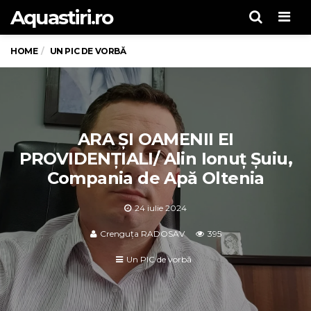
Aquastiri.ro
Men
HOME
UN PIC DE VORBĂ
ARA ȘI OAMENII EI
PROVIDENȚIALI/ Alin Ionuț Șuiu,
Compania de Apă Oltenia
24 iulie 2024
Crenguța RADOSAV
395
Un PIC de vorbă