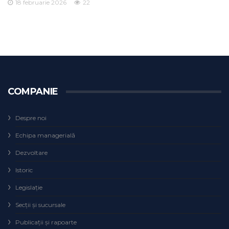
18 februarie 2026
22
COMPANIE
Despre noi
Echipa managerială
Dezvoltare
Istoric
Legislaţie
Secţii şi sucursale
Publicații și rapoarte