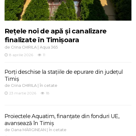
Rețele noi de apă și canalizare
finalizate în Timișoara
de
|
Crina CHIRILA
Aqua 365
8 aprilie 2026
11
Porți deschise la stațiile de epurare din județul
Timiș
de
|
Crina CHIRILA
În cetate
23 martie 2026
18
Proiectele Aquatim, finanțate din fonduri UE,
avansează în Timiș
de
|
Oana MĂRGINEAN
În cetate