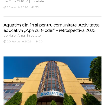
de
|
Crina CHIRILA
În cetate
23 martie 2026
35
Aquatim din, în și pentru comunitate! Activitatea
educativă „Apă cu Model” – retrospectiva 2025
de
|
Maier Alina
În cetate
20 februarie 2026
20