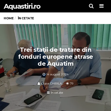
Aquastiri.ro
Men
HOME
ÎN CETATE
Trei stații de tratare din
fonduri europene atrase
de Aquatim
14 august 2024
Crina CHIRILA
79
În cetate