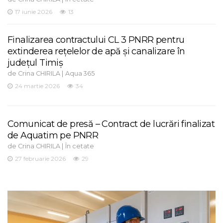
17 iunie 2026
13
Finalizarea contractului CL 3 PNRR pentru
extinderea rețelelor de apă și canalizare în
județul Timiș
de
|
Crina CHIRILA
Aqua 365
24 martie 2026
34
Comunicat de presă – Contract de lucrări finalizat
de Aquatim pe PNRR
de
|
Crina CHIRILA
În cetate
27 februarie 2026
29