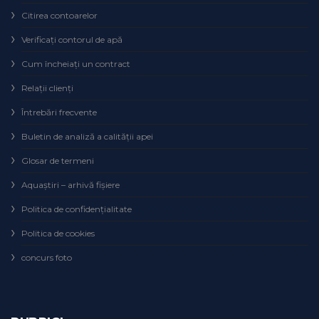
Citirea contoarelor
Verificaţi contorul de apă
Cum încheiaţi un contract
Relaţii clienţi
Întrebări frecvente
Buletin de analiză a calităţii apei
Glosar de termeni
Aquaștiri – arhivă fișiere
Politica de confidențialitate
Politica de cookies
concurs foto