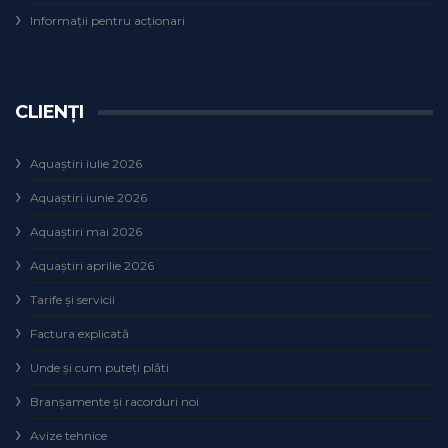
Informații pentru acționari
CLIENȚI
Aquaștiri iulie 2026
Aquaștiri iunie 2026
Aquaștiri mai 2026
Aquaștiri aprilie 2026
Tarife și servicii
Factura explicată
Unde și cum puteţi plăti
Branșamente și racorduri noi
Avize tehnice