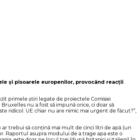
ele şi pisoarele europenilor, provocând reacţii
it primele ştiri legate de proiectele Comisiei
Bruxelles nu a fost să impună orice, ci doar să
te ridicol. UE chiar nu are nimic mai urgent de făcut?”,
ar trebui să conţină mai mult de cinci litri de apă (un
elor. Raportul asupra modului de a trage apa este o
, este doar pe locul trei (după britanici şi italieni) în