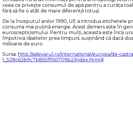
ceea ce priveşte consumul de apă pentru a curăţa toalet
fără să fie o atât de mare diferenţă totuşi.
De la începutul anilor 1990, UE a introdus etichetele 
consuma mai puţină energie. Acest demers este în genera
euroscepticismului. Pentru mulţi, aceasta este încă una
împotriva râsetelor prea timpurii, susţinând că dacă do
milioane de euro.
Sursa:
http://adevarul.ro/international/europa/de-cast
1_528c63b9c7b855ff561709b2/index.html#