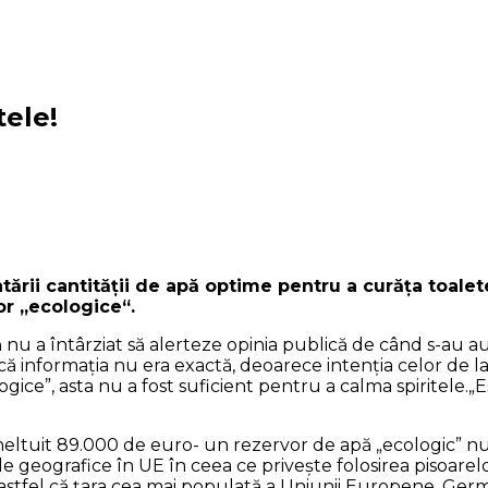
ele!
tării cantităţii de apă optime pentru a curăţa toalet
lor „ecologice“.
nu a întârziat să alerteze opinia publică de când s-au auz
ă informaţia nu era exactă, deoarece intenţia celor de la 
ce”, asta nu a fost suficient pentru a calma spiritele.„Es
cheltuit 89.000 de euro- un rezervor de apă „ecologic” nu 
ţile geografice în UE în ceea ce priveşte folosirea pisoar
stfel că ţara cea mai populată a Uniunii Europene, Germania