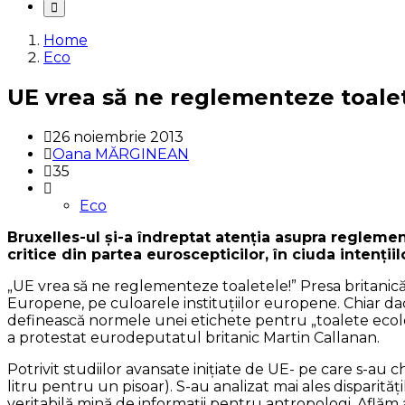
Home
Eco
UE vrea să ne reglementeze toalet
26 noiembrie 2013
Oana MĂRGINEAN
35
Eco
Bruxelles-ul şi-a îndreptat atenţia asupra reglemen
critice din partea euroscepticilor, în ciuda intenţii
„UE vrea să ne reglementeze toaletele!” Presa britanică 
Europene, pe culoarele instituţiilor europene. Chiar dac
definească normele unei etichete pentru „toalete ecologi
a protestat eurodeputatul britanic Martin Callanan.
Potrivit studiilor avansate iniţiate de UE- pe care s-au 
litru pentru un pisoar). S-au analizat mai ales disparită
veritabilă mină de informaţii pentru antropologi. Aflăm a