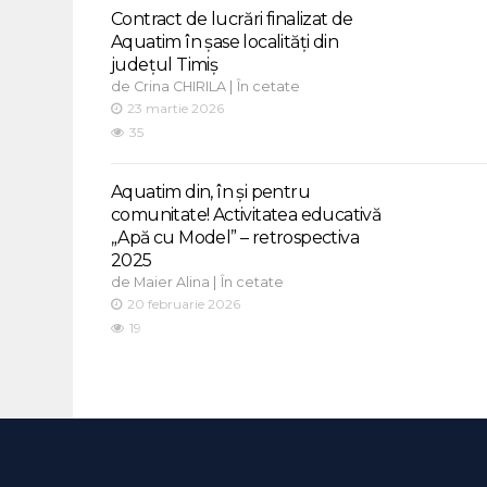
Contract de lucrări finalizat de
Aquatim în șase localități din
județul Timiș
de
|
Crina CHIRILA
În cetate
23 martie 2026
35
Aquatim din, în și pentru
comunitate! Activitatea educativă
„Apă cu Model” – retrospectiva
2025
de
|
Maier Alina
În cetate
20 februarie 2026
19