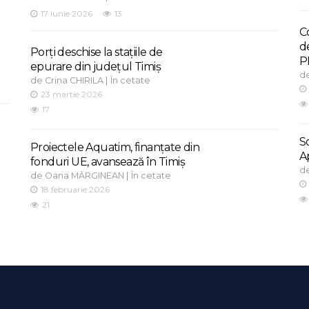
17 iunie 2026
13
C
d
Porți deschise la stațiile de
P
epurare din județul Timiș
d
de
|
Crina CHIRILA
În cetate
23 martie 2026
17
S
Proiectele Aquatim, finanțate din
A
fonduri UE, avansează în Timiș
d
de
|
Oana MĂRGINEAN
În cetate
18 februarie 2026
21