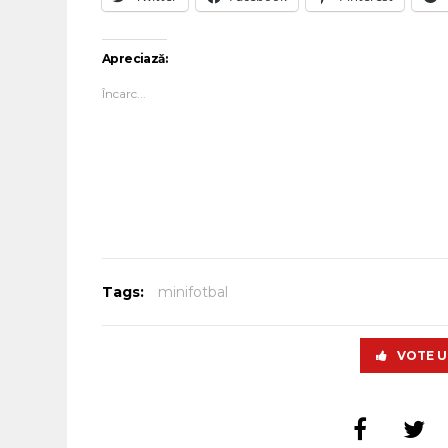
Apreciază:
Încarc...
Tags:
minifotbal
VOTE U