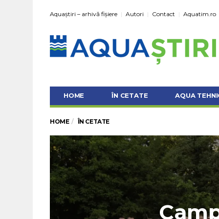
Aquaștiri – arhivă fișiere
Autori
Contact
Aquatim.ro
HOME
ÎN CETATE
AQUA TEHNI
HOME
ÎN CETATE
Camp