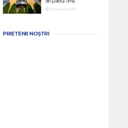
din județul Timiș
23 martie 2026
PRIETENII NOȘTRI