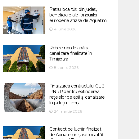
Patru localități din județ,
beneficiare ale fondurilor
europene atrase de Aquatim
4 iunie 2026
Rețele noi de apă și
canalizare finalizate în
Timișoara
8 aprilie 2026
Finalizarea contractului CL 3
PNRR pentru extinderea
rețelelor de apă și canalizare
în județul Timiș
24 martie 2026
Contract de lucrări finalizat
de Aquatim în șase localități