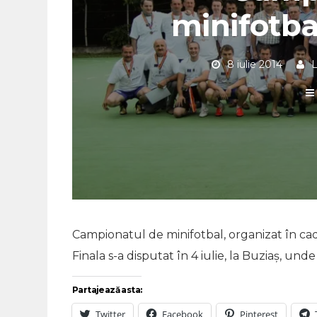
minifotba
8 iulie 2014
Campionatul de minifotbal, organizat în cadr
Finala s-a disputat în 4 iulie, la Buziaș, und
Partajează asta:
Twitter
Facebook
Pinterest