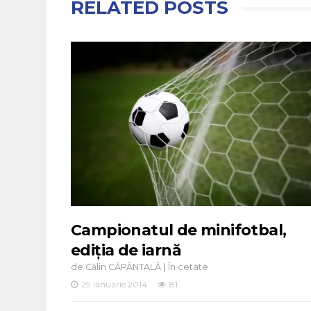
RELATED POSTS
Campionatul de minifotbal,
ediția de iarnă
de
|
Călin CĂPÂNTALĂ
În cetate
29 ianuarie 2014
81