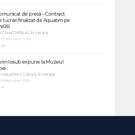
omunicat de presă – Contract
e lucrări finalizat de Aquatim pe
NRR
e
|
Crina CHIRILA
În cetate
27 februarie 2026
28
orin Iosub expune la Muzeul
pei
e
|
,
AquaStiri
Cultură
În cetate
16 februarie 2026
14