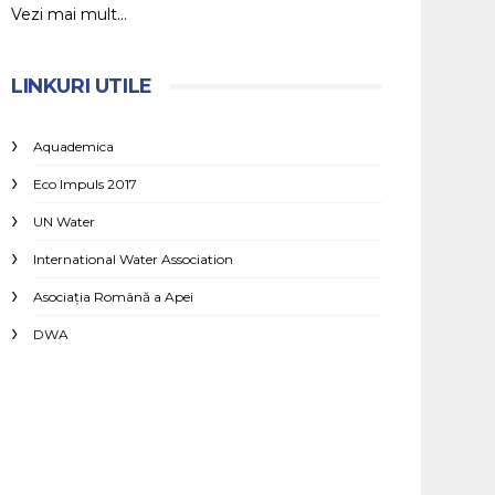
Vezi mai mult...
LINKURI UTILE
Aquademica
Eco Impuls 2017
UN Water
International Water Association
Asociaţia Română a Apei
DWA