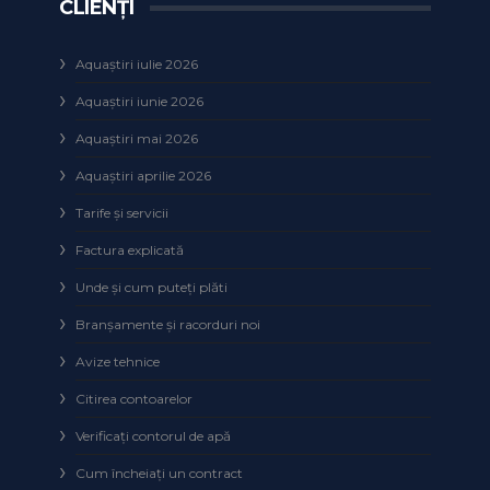
CLIENȚI
Aquaștiri iulie 2026
Aquaștiri iunie 2026
Aquaștiri mai 2026
Aquaștiri aprilie 2026
Tarife și servicii
Factura explicată
Unde și cum puteţi plăti
Branșamente și racorduri noi
Avize tehnice
Citirea contoarelor
Verificaţi contorul de apă
Cum încheiaţi un contract