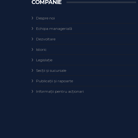
COMPANIE
Despre noi
Echipa managerială
Dezvoltare
Istoric
Legislaţie
Secţii şi sucursale
Publicații și rapoarte
Informații pentru acționari