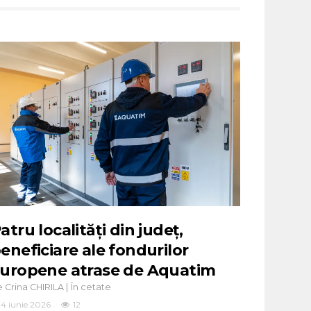
atru localități din județ,
eneficiare ale fondurilor
uropene atrase de Aquatim
e
|
Crina CHIRILA
În cetate
4 iunie 2026
12