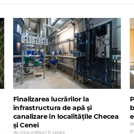
Finalizarea lucrărilor la
P
infrastructura de apă și
b
canalizare în localitățile Checea
e
și Cenei
d
de
|
Crina CHIRILA
În cetate