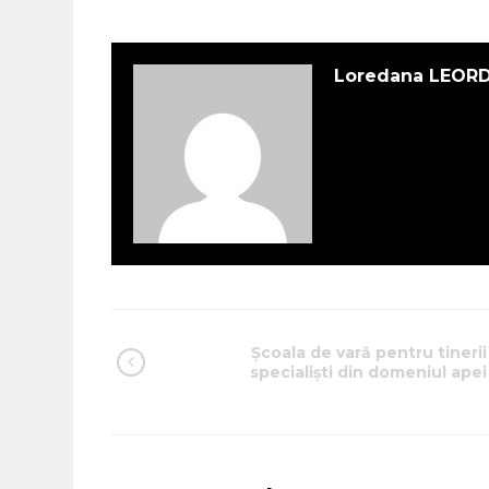
Loredana LEOR
Școala de vară pentru tinerii
specialiști din domeniul apei