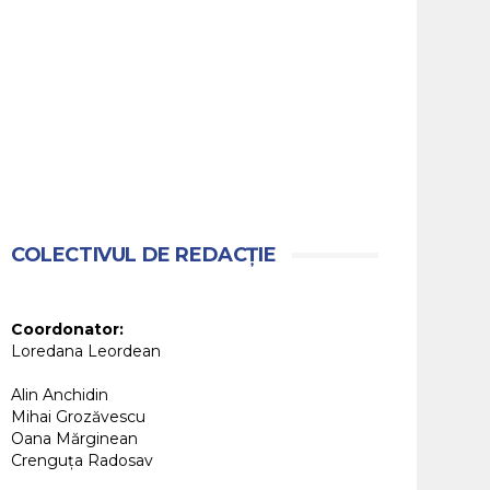
COLECTIVUL DE REDACȚIE
Coordonator:
Loredana Leordean
Alin Anchidin
Mihai Grozăvescu
Oana Mărginean
Crenguța Radosav