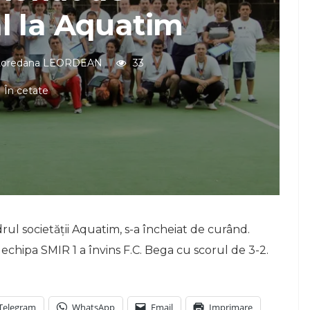
l la Aquatim
Loredana LEORDEAN
33
În cetate
ul societății Aquatim, s-a încheiat de curând.
e echipa SMIR 1 a învins F.C. Bega cu scorul de 3-2.
Telegram
WhatsApp
Email
Imprimare