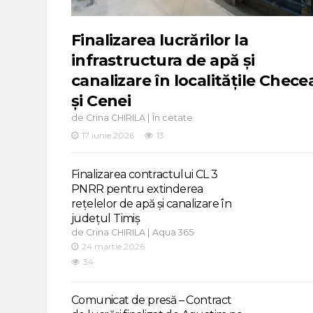
Finalizarea lucrărilor la
infrastructura de apă și
canalizare în localitățile Chece
și Cenei
de
|
Crina CHIRILA
În cetate
17 iunie 2026
13
Finalizarea contractului CL 3
PNRR pentru extinderea
rețelelor de apă și canalizare în
județul Timiș
de
|
Crina CHIRILA
Aqua 365
24 martie 2026
34
Comunicat de presă – Contract