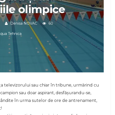
ile olimpice
Denisa NOVAC
60
qua Tehnica
aţa televizorului sau chiar în tribune, urmărind cu
, campion sau doar aspirant, desfăşurandu-se,
obândite în urma sutelor de ore de antrenament,
!