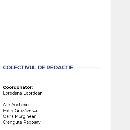
COLECTIVUL DE REDACȚIE
Coordonator:
Loredana Leordean
Alin Anchidin
Mihai Grozăvescu
Oana Mărginean
Crenguța Radosav