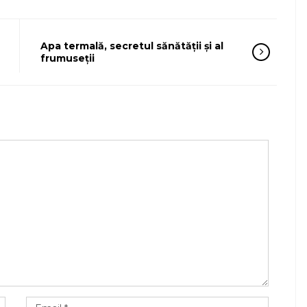
Apa termală, secretul sănătății și al
frumuseții