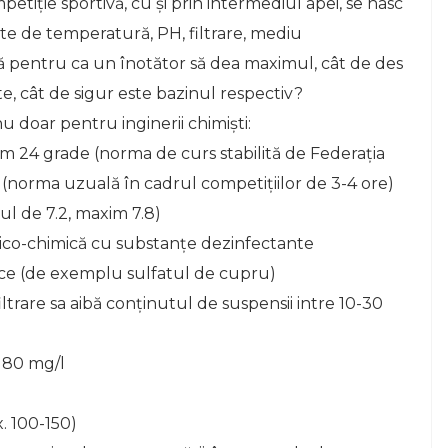
etiţie sportivă, cu şi prin intermediul apei, se nasc
gate de temperatură, PH, filtrare, mediu
 pentru ca un înotător să dea maximul, cât de des
e, cât de sigur este bazinul respectiv?
 doar pentru inginerii chimişti:
im 24 grade (norma de curs stabilită de Federaţia
e (norma uzuală în cadrul competiţiilor de 3-4 ore)
-ul de 7.2, maxim 7.8)
izico-chimică cu substanţe dezinfectante
ice (de exemplu sulfatul de cupru)
iltrare sa aibă conţinutul de suspensii intre 10-30
 180 mg/l
. 100-150)