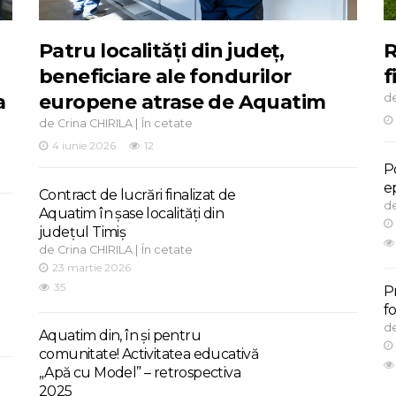
Patru localități din județ,
R
beneficiare ale fondurilor
f
a
europene atrase de Aquatim
d
de
|
Crina CHIRILA
În cetate
4 iunie 2026
12
Po
e
Contract de lucrări finalizat de
d
Aquatim în șase localități din
județul Timiș
de
|
Crina CHIRILA
În cetate
23 martie 2026
35
P
f
d
Aquatim din, în și pentru
comunitate! Activitatea educativă
„Apă cu Model” – retrospectiva
2025