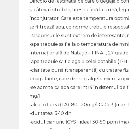
Dincolo de fascinaţia pe care o degajă o comp
şi câteva întrebări, fireşti până la urmă, le
înconjurător. Care este temperatura optimă
se filtrează apa, ce norme trebuie respectat
Răspunsurile sunt extrem de interesante, nu
-apa trebuie sa fie la o temperatură de min
Internaţională de Nataţie – FINA) , 27 grad
-apa trebuie să fie egală celei potabile ( PH
-claritate bună (transparentă) cu tratare f
,coagulante, care distrug algele microscop
-se admite că apa care intră în sistemul de f
mg/l
-alcalinitatea (TA): 80-120mg/l CaCo3 (max.
-duritatea: 5-10 dh
-acidul cianuric (CYS ) ideal 30-50 ppm (max