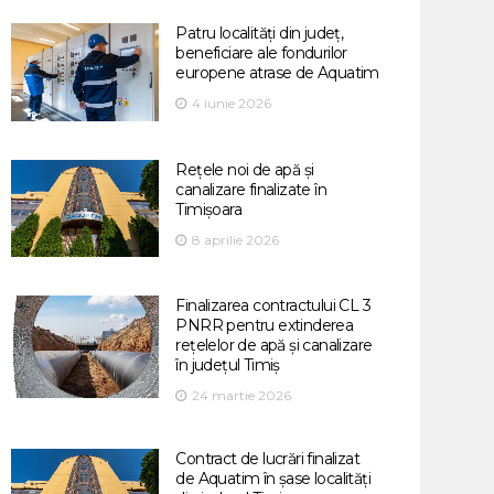
Patru localități din județ,
beneficiare ale fondurilor
europene atrase de Aquatim
4 iunie 2026
Rețele noi de apă și
canalizare finalizate în
Timișoara
8 aprilie 2026
Finalizarea contractului CL 3
PNRR pentru extinderea
rețelelor de apă și canalizare
în județul Timiș
24 martie 2026
Contract de lucrări finalizat
de Aquatim în șase localități