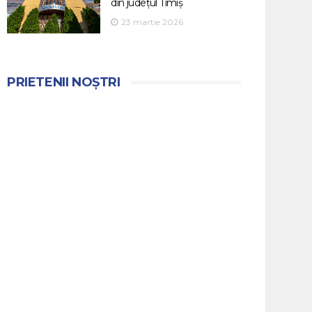
din județul Timiș
23 martie 2026
PRIETENII NOȘTRI