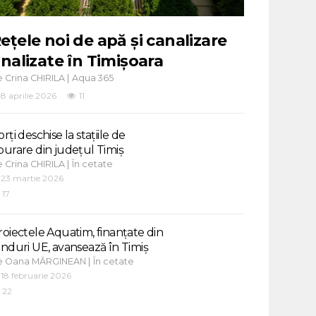
ețele noi de apă și canalizare
inalizate în Timișoara
e
|
Crina CHIRILA
Aqua 365
8 aprilie 2026
11
rți deschise la stațiile de
purare din județul Timiș
e
|
Crina CHIRILA
În cetate
23 martie 2026
17
roiectele Aquatim, finanțate din
onduri UE, avansează în Timiș
e
|
Oana MĂRGINEAN
În cetate
18 februarie 2026
22