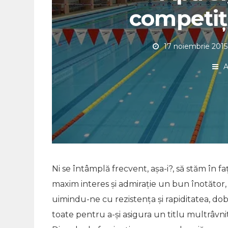
competiţi
17 noiembrie 2015
A
Ni se întâmplă frecvent, aşa-i?, să stăm în f
maxim interes şi admiraţie un bun înotător
uimindu-ne cu rezistenţa şi rapiditatea, d
toate pentru a-şi asigura un titlu multrâvnit