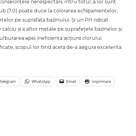
onsecinţele nerespectării, întru totul, a lor sunt
b (7.0) poate duce la colorarea echipamentelor,
 petelor pe suprafaţa bazinului. Şi un PH ridicat
alciu şi a altor metale pe suprafeţele bazinelor şi
ulburarea apei, ineficienţa acţiunii clorului.
cate, scopul lor fiind acela de-a asigura excelenta
Telegram
WhatsApp
Email
Imprimare