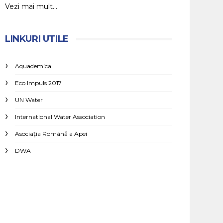
Vezi mai mult...
LINKURI UTILE
Aquademica
Eco Impuls 2017
UN Water
International Water Association
Asociaţia Română a Apei
DWA