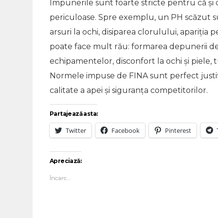
Impunerile sunt foarte stricte pentru că şi c
periculoase. Spre exemplu, un PH scăzut su
arsuri la ochi, disiparea clorulului, apariţia
poate face mult rău: formarea depunerii de c
echipamentelor, disconfort la ochi şi piele, t
Normele impuse de FINA sunt perfect justifi
calitate a apei şi siguranţa competitorilor.
Partajează asta:
Twitter
Facebook
Pinterest
Apreciază:
Încarc...