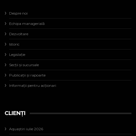
Despre noi
Echipa managerială
Dezvoltare
Istoric
Legislaţie
Secţii şi sucursale
Publicații și rapoarte
Informații pentru acționari
CLIENȚI
Aquaștiri iulie 2026