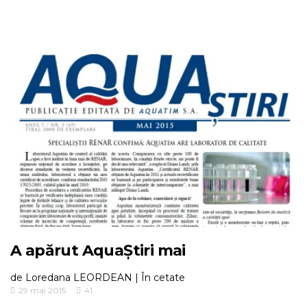
A apărut AquaȘtiri mai
de
Loredana LEORDEAN
|
În cetate
29 mai 2015
41