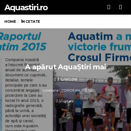
Aquastiri.ro
Men
HOME
ÎN CETATE
A apărut AquaȘtiri mai
2 iunie 2016
Loredana LEORDEAN
52
În cetate