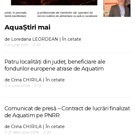
AquaȘtiri mai
de
Loredana LEORDEAN
|
În cetate
6 iunie 2017
67
Patru localități din județ, beneficiare ale
fondurilor europene atrase de Aquatim
de
Crina CHIRILA
|
În cetate
4 iunie 2026
12
Comunicat de presă – Contract de lucrări finalizat
de Aquatim pe PNRR
de
Crina CHIRILA
|
În cetate
27 februarie 2026
29