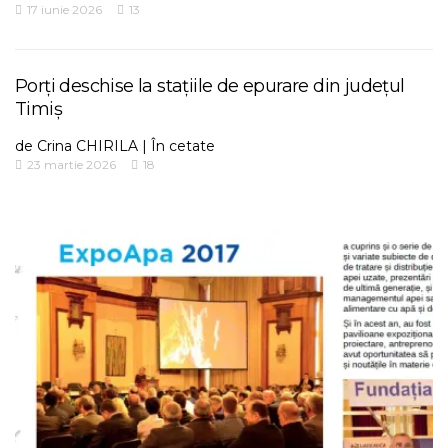
17 iunie 2026
13
Porți deschise la stațiile de epurare din județul
Timiș
de
Crina CHIRILA
|
În cetate
23 martie 2026
18