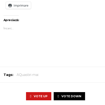
Imprimare
Apreciază:
Încarc...
Tags:
AQuastiri mai
VOTE UP
VOTE DOWN