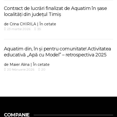
Contract de lucrări finalizat de Aquatim în șase
localități din județul Timiș
de
Crina CHIRILA
|
În cetate
23 martie 2026
35
Aquatim din, în și pentru comunitate! Activitatea
educativă „Apă cu Model” – retrospectiva 2025
de
Maier Alina
|
În cetate
20 februarie 2026
20
COMPANIE