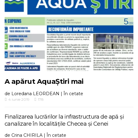
A apărut AquaȘtiri mai
de
Loredana LEORDEAN
|
În cetate
4 iunie 2019
178
Finalizarea lucrărilor la infrastructura de apă și
canalizare în localitățile Checea și Cenei
de
Crina CHIRILA
|
În cetate