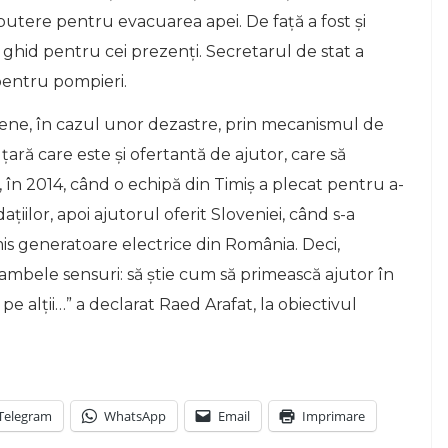
tere pentru evacuarea apei. De faţă a fost şi
ghid pentru cei prezenți. Secretarul de stat a
 pentru pompieri.
opene, în cazul unor dezastre, prin mecanismul de
ţară care este și ofertantă de ajutor, care să
a, în 2014, când o echipă din Timiș a plecat pentru a-
daţiilor, apoi ajutorul oferit Sloveniei, când s-a
is generatoare electrice din România. Deci,
mbele sensuri: să știe cum să primească ajutor în
 pe alții…” a declarat Raed Arafat, la obiectivul
Telegram
WhatsApp
Email
Imprimare