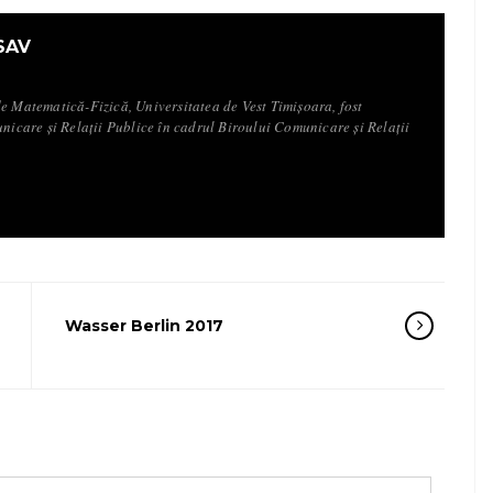
SAV
de Matematică-Fizică, Universitatea de Vest Timișoara, fost
unicare și Relații Publice în cadrul Biroului Comunicare și Relații
Wasser Berlin 2017