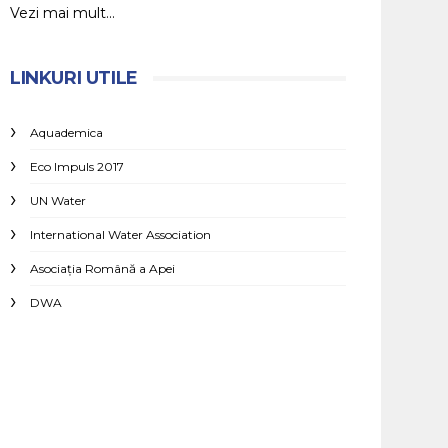
Vezi mai mult...
LINKURI UTILE
Aquademica
Eco Impuls 2017
UN Water
International Water Association
Asociaţia Română a Apei
DWA