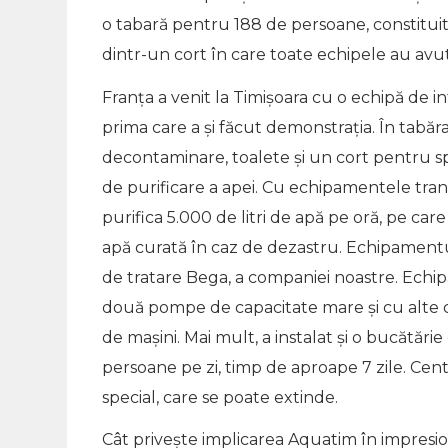
o tabară pentru 188 de persoane, constituit
dintr-un cort în care toate echipele au av
Franța a venit la Timişoara cu o echipă de in
prima care a şi făcut demonstraţia. În tabăr
decontaminare, toalete şi un cort pentru sp
de purificare a apei. Cu echipamentele tra
purifica 5.000 de litri de apă pe oră, pe care
apă curată în caz de dezastru. Echipamentul d
de tratare Bega, a companiei noastre. Echipa 
două pompe de capacitate mare şi cu alte ci
de mașini. Mai mult, a instalat și o bucătăr
persoane pe zi, timp de aproape 7 zile. Cent
special, care se poate extinde.
Cât priveşte implicarea Aquatim în impresion