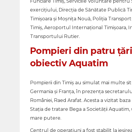
Funciare Timiș, Serviciile Voluntare pentru S
exercițiului, Direcția de Sănătate Publică T
Timişoara și Moşniţa Nouă, Poliţia Transport
Timiş, Aeroportul Internaţional Timişoara, 
Transportului Rutier.
Pompieri din patru ţări
obiectiv Aquatim
Pompierii din Timiş au simulat mai multe situ
Germania şi Franţa, în prezenţa secretarului
României, Raed Arafat. Acesta a vizitat baza 
Stația de tratare Bega a Societății Aquati
mare putere.
Centrul de operațiuni a fost stabilit la ieșir