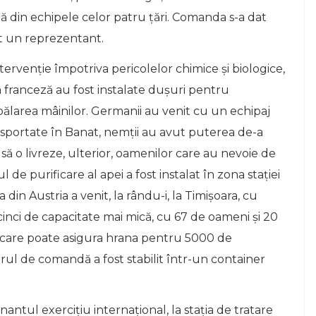
ă din echipele celor patru ţări. Comanda s-a dat
ut un reprezentant.
tervenţie împotriva pericolelor chimice și biologice,
a franceză au fost instalate duşuri pentru
ălarea mâinilor. Germanii au venit cu un echipaj
nsportate în Banat, nemții au avut puterea de-a
 să o livreze, ulterior, oamenilor care au nevoie de
e purificare al apei a fost instalat în zona stației
din Austria a venit, la rându-i, la Timișoara, cu
nci de capacitate mai mică, cu 67 de oameni şi 20
ie care poate asigura hrana pentru 5000 de
rul de comandă a fost stabilit într-un container
antul exerciţiu internaţional, la stația de tratare