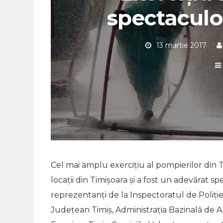
spectaculo
13 martie 2017
Cel mai amplu exerciţiu al pompierilor din Ti
locaţii din Timişoara şi a fost un adevărat s
reprezentanți de la Inspectoratul de Poliț
Judeţean Timiş, Administraţia Bazinală de 