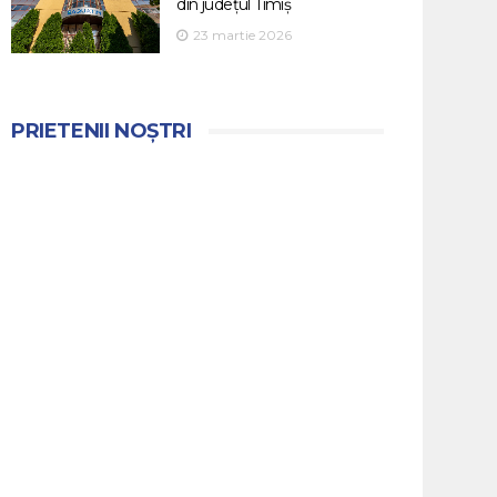
din județul Timiș
23 martie 2026
PRIETENII NOȘTRI