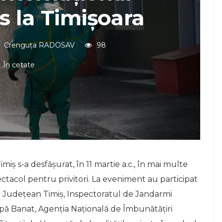
s la Timişoara
Crenguța RADOSAV
98
În cetate
miş s-a desfăşurat, în 11 martie a.c., în mai multe
pectacol pentru privitori. La eveniment au participat
ie Judeţean Timiş, Inspectoratul de Jandarmi
Apă Banat, Agenţia Naţională de Îmbunătăţiri