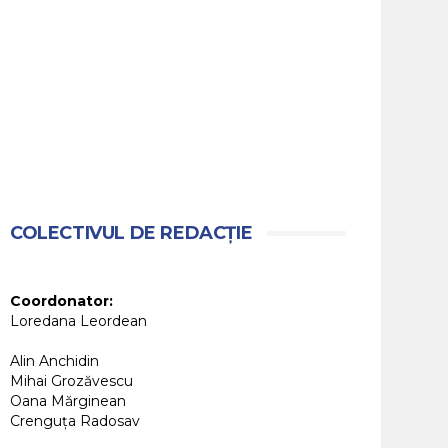
COLECTIVUL DE REDACȚIE
Coordonator:
Loredana Leordean
Alin Anchidin
Mihai Grozăvescu
Oana Mărginean
Crenguța Radosav