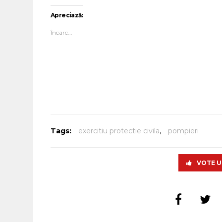
Apreciază:
Încarc...
Tags:
exercitiu protectie civila
,
pompieri
VOTE U