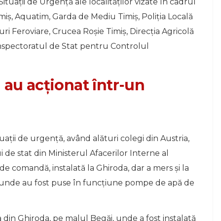
ituaţii de Urgenţă ale localităţilor vizate în cadrul
imiş, Aquatim, Garda de Mediu Timiş, Poliţia Locală
uri Feroviare, Crucea Roşie Timiş, Direcţia Agricolă
Inspectoratul de Stat pentru Controlul
 au acționat într-un
aţii de urgenţă, având alături colegi din Austria,
 de stat din Ministerul Afacerilor Interne al
de comandă, instalată la Ghiroda, dar a mers și la
m, unde au fost puse în funcţiune pompe de apă de
ea din Ghiroda, pe malul Begăi, unde a fost instalată