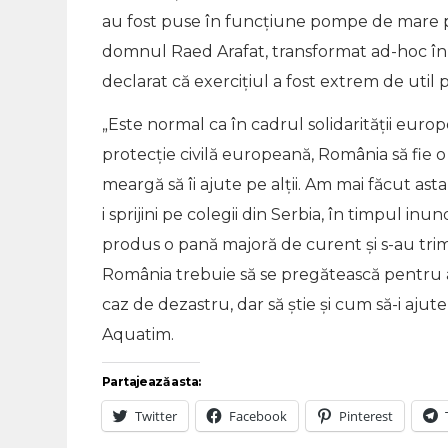
au fost puse în funcţiune pompe de mare pu
domnul Raed Arafat, transformat ad-hoc în 
declarat că exerciţiul a fost extrem de util
„Este normal ca în cadrul solidarităţii eur
protecție civilă europeană, România să fie o 
meargă să îi ajute pe alţii. Am mai făcut ast
i sprijini pe colegii din Serbia, în timpul inun
produs o pană majoră de curent şi s-au trim
România trebuie să se pregătească pentru a
caz de dezastru, dar să ştie şi cum să-i ajute
Aquatim.
Partajează asta:
Twitter
Facebook
Pinterest