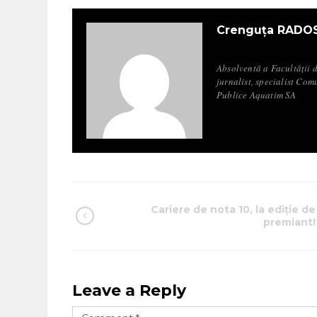
Crenguța RADO
Absolventă a Facultății 
jurnalist, specialist Com
Publice Aquatim SA
Cariere de nota 10, la ediţie de
premiant!
Leave a Reply