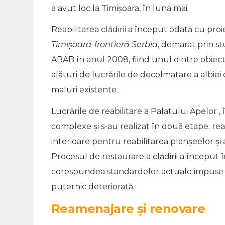
a avut loc la Timișoara, în luna mai.
Reabilitarea clădirii a început odată cu pro
Timişoara-frontieră Serbia
, demarat prin stu
ABAB în anul 2008, fiind unul dintre obiecti
alături de lucrările de decolmatare a albiei c
maluri existente.
Lucrările de reabilitare a Palatului Apelor ,
complexe și s-au realizat în două etape: reab
interioare pentru reabilitarea planşeelor şi a
Procesul de restaurare a clădirii a început
corespundea standardelor actuale impuse prin
puternic deteriorată.
Reamenajare și renovare