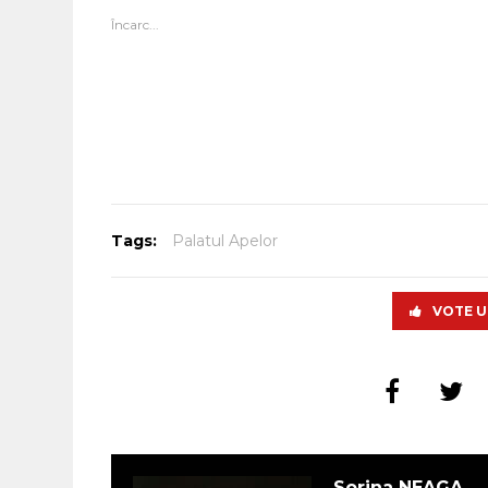
Încarc...
Tags:
Palatul Apelor
VOTE U
Sorina NEAGA