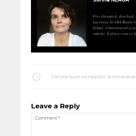
Fire dinamică, deschisă,
Lucreaza la ABA Banat la
filmul, voluntariatul și 
omului. Îi place ceea ce f
Cei mai buni instalatori, la întrecere!
Leave a Reply