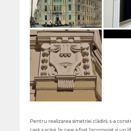
Pentru realizarea simetriei clădirii, s-a cons
casă a scării, în care a fost încorporat şi un l