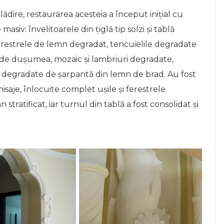
lădire, restaurarea acesteia a început iniţial cu
asiv: învelitoarele din ţiglă tip solzi şi tablă
i ferestrele de lemn degradat, tencuielile degradate
ile de duşumea, mozaic şi lambriuri degradate,
e degradate de şarpantă din lemn de brad. Au fost
nisaje, înlocuite complet uşile şi ferestrele
stratificat, iar turnul din tablă a fost consolidat şi