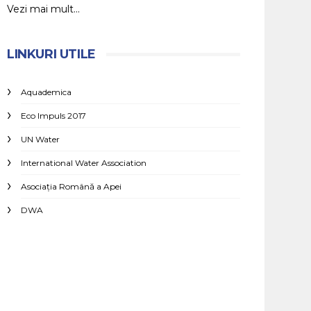
Vezi mai mult...
LINKURI UTILE
Aquademica
Eco Impuls 2017
UN Water
International Water Association
Asociaţia Română a Apei
DWA