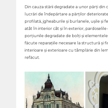
Din cauza stării degradate a unor părţi din c
lucrări de îndepărtare a părţilor deteriorate m
profilată, jgheaburile şi burlanele, uşile ş
atât în interior cât şi în exterior, pardosel
porţiunile degradate de bolţi şi elementel
făcute reparațiile necesare la structură și fi
interioare şi exterioare cu tâmplărie din lemn 
refăcut.