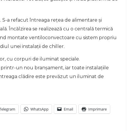
c. S-a refacut întreaga reţea de alimentare şi
lă. Încălzirea se realizează cu o centrală termică
fiind montate ventiloconvectoare cu sistem propriu
iul unei instalaţii de chiller.
lor, cu corpuri de iluminat speciale.
 printr-un nou branşament, iar toate instalaţiile
întreaga clădire este prevăzut un iluminat de
Telegram
WhatsApp
Email
Imprimare