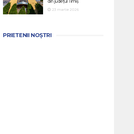
din județul Timiș
23 martie 2026
PRIETENII NOȘTRI