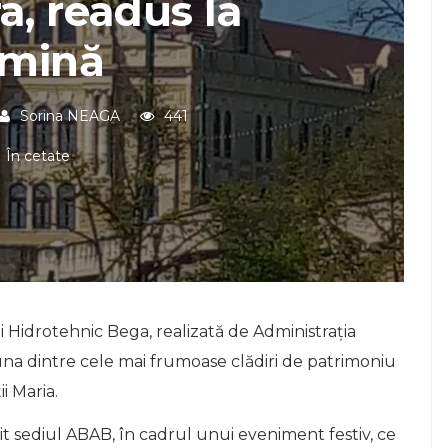
a, readus la
umină
Sorina NEAGA
441
În cetate
ui Hidrotehnic Bega, realizată de Administrația
una dintre cele mai frumoase clădiri de patrimoniu
i Maria.
t sediul ABAB, în cadrul unui eveniment festiv, ce