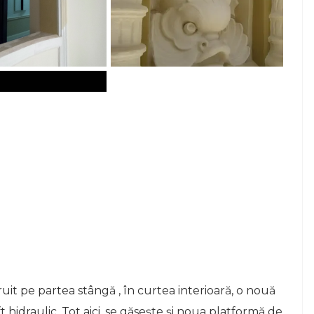
truit pe partea stângă , în curtea interioară, o nouă
ift hidraulic. Tot aici, se găseşte şi noua platformă de