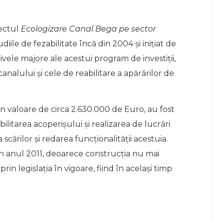
iectul
Ecologizare Canal Bega pe sector
diile de fezabilitate încă din 2004 şi iniţiat de
vele majore ale acestui program de investiții,
analului și cele de reabilitare a apărărilor de
 în valoare de circa 2.630.000 de Euro, au fost
ilitarea acoperişului şi realizarea de lucrări
 scărilor și redarea funcţionalităţii acestuia.
 în anul 2011, deoarece construcţia nu mai
 legislaţia în vigoare, fiind în acelaşi timp