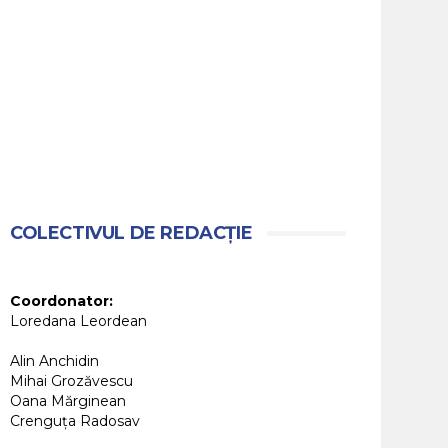
COLECTIVUL DE REDACȚIE
Coordonator:
Loredana Leordean
Alin Anchidin
Mihai Grozăvescu
Oana Mărginean
Crenguța Radosav