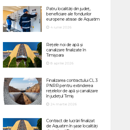
Patru localități din județ,
beneficiare ale fondurilor
europene atrase de Aquatim
4 iunie 2026
Rețele noi de apă și
canalizare finalizate în
Timișoara
8 aprilie 2026
Finalizarea contractului CL 3
PNRR pentru extinderea
rețelelor de apă și canalizare
în județul Timiș
24 martie 2026
Contract de lucrări finalizat
de Aquatim în șase localități