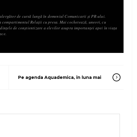
 alergător de cursă lungă în domeniul Comunicarii și PR-ului.
 compartimentul Relații cu presa. Mai cochetează, uneori, cu
ședințele de conștientizare a elevilor asupra importanței apei în viața
ace.
Pe agenda Aquademica, în luna mai