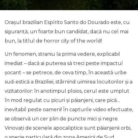
Orașul brazilian Espírito Santo do Dourado este, cu
siguranță, un foarte bun candidat, dacă nu cel mai
bun, la titlul de horror city of the world!
Un fenomen, straniu la prima vedere, explicabil
imediat – dacă ai puterea să treci peste impactul
șocant – se petrece, de ceva timp, în această urbe
sud-estică a Braziliei, stârnind uimirea locuitorilor și a
vizitatorilor: în anotimpul ploios, cerul este umplut
în mod regulat cu picuri și păianjeni, care pică…
inevitabil peste oameni! În capturile video efectuate,
se observă un cer plin de puncte mici și negre.
Vinovați de scenele apocaliptice sunt păianjenii orbi,
o specie particulară din zona Americii de Sud.