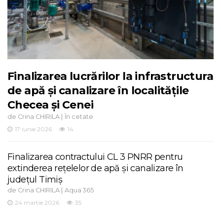
Finalizarea lucrărilor la infrastructura
de apă și canalizare în localitățile
Checea și Cenei
de
|
Crina CHIRILA
În cetate
17 iunie 2026
14
Finalizarea contractului CL 3 PNRR pentru
extinderea rețelelor de apă și canalizare în
județul Timiș
de
|
Crina CHIRILA
Aqua 365
24 martie 2026
35