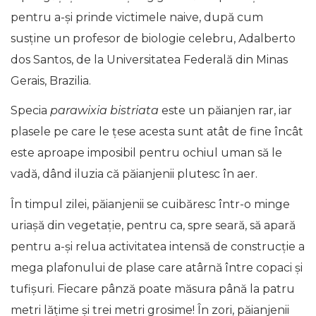
pentru a-și prinde victimele naive, după cum
susține un profesor de biologie celebru, Adalberto
dos Santos, de la Universitatea Federală din Minas
Gerais, Brazilia.
Specia
parawixia bistriata
este un păianjen rar, iar
plasele pe care le țese acesta sunt atât de fine încât
este aproape imposibil pentru ochiul uman să le
vadă, dând iluzia că păianjenii plutesc în aer.
În timpul zilei, păianjenii se cuibăresc într-o minge
uriașă din vegetație, pentru ca, spre seară, să apară
pentru a-și relua activitatea intensă de construcție a
mega plafonului de plase care atârnă între copaci și
tufișuri. Fiecare pânză poate măsura până la patru
metri lățime și trei metri grosime! În zori, păianjenii