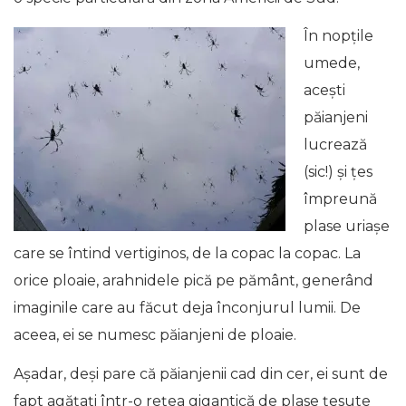
În nopțile
umede,
acești
păianjeni
lucrează
(sic!) și țes
împreună
plase uriașe
care se întind vertiginos, de la copac la copac. La
orice ploaie, arahnidele pică pe pământ, generând
imaginile care au făcut deja înconjurul lumii. De
aceea, ei se numesc păianjeni de ploaie.
Așadar, deși pare că păianjenii cad din cer, ei sunt de
fapt agățați într-o rețea gigantică de plase țesute