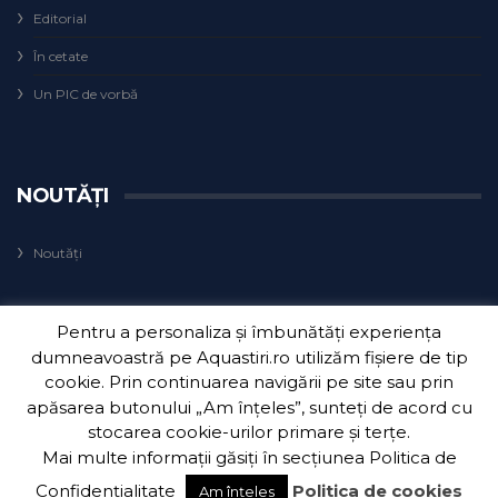
Editorial
În cetate
Un PIC de vorbă
NOUTĂȚI
Noutăți
Pentru a personaliza și îmbunătăți experiența
dumneavoastră pe Aquastiri.ro utilizăm fișiere de tip
cookie. Prin continuarea navigării pe site sau prin
apăsarea butonului „Am înțeles”, sunteți de acord cu
Copyright 2018
Aquatim S.A.
| Dezvoltat de
3Waves Net
.
stocarea cookie-urilor primare și terțe.
Mai multe informații găsiți în secțiunea
Politica de
Confidențialitate
Politica de cookies
Am înțeles