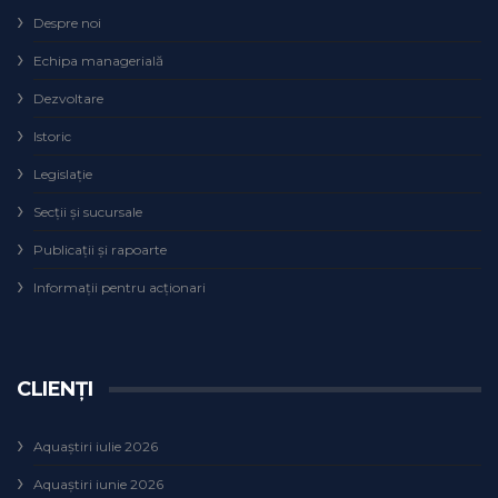
Despre noi
Echipa managerială
Dezvoltare
Istoric
Legislaţie
Secţii şi sucursale
Publicații și rapoarte
Informații pentru acționari
CLIENȚI
Aquaștiri iulie 2026
Aquaștiri iunie 2026