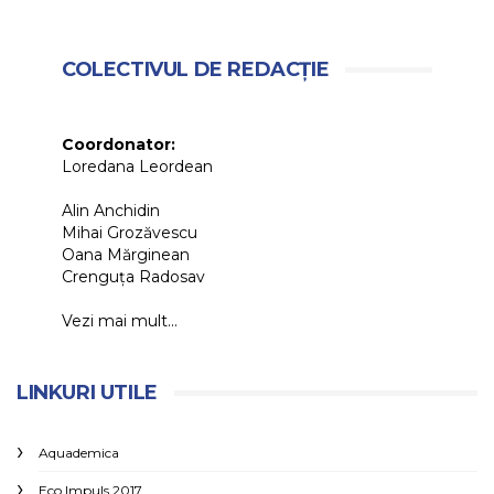
COLECTIVUL DE REDACȚIE
Coordonator:
Loredana Leordean
Alin Anchidin
Mihai Grozăvescu
Oana Mărginean
Crenguța Radosav
Vezi mai mult...
LINKURI UTILE
Aquademica
Eco Impuls 2017