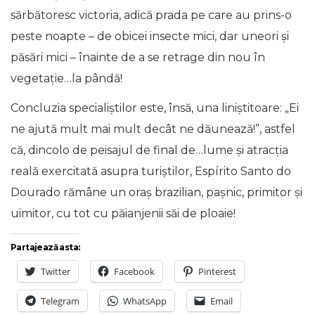
sărbătoresc victoria, adică prada pe care au prins-o
peste noapte – de obicei insecte mici, dar uneori și
păsări mici – înainte de a se retrage din nou în
vegetație…la pândă!
Concluzia specialiștilor este, însă, una liniștitoare: „Ei
ne ajută mult mai mult decât ne dăunează!”, astfel
că, dincolo de peisajul de final de…lume și atracția
reală exercitată asupra turiștilor, Espírito Santo do
Dourado rămâne un oraș brazilian, pașnic, primitor și
uimitor, cu tot cu păianjenii săi de ploaie!
Partajează asta:
Twitter
Facebook
Pinterest
Telegram
WhatsApp
Email