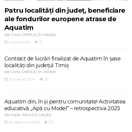
Patru localități din județ, beneficiare
ale fondurilor europene atrase de
Aquatim
de
|
Crina CHIRILA
În cetate
4 iunie 2026
17
Contract de lucrări finalizat de Aquatim în șase
localități din județul Timiș
de
|
Crina CHIRILA
În cetate
23 martie 2026
35
Aquatim din, în și pentru comunitate! Activitatea
educativă „Apă cu Model” – retrospectiva 2025
de
|
Maier Alina
În cetate
20 februarie 2026
20