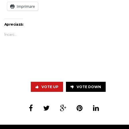
Imprimare
Apreciază:
Încarc...
VOTE UP
VOTE DOWN