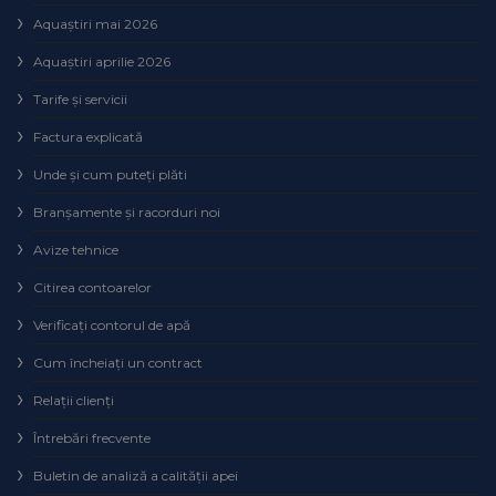
Aquaștiri mai 2026
Aquaștiri aprilie 2026
Tarife și servicii
Factura explicată
Unde și cum puteţi plăti
Branșamente și racorduri noi
Avize tehnice
Citirea contoarelor
Verificaţi contorul de apă
Cum încheiaţi un contract
Relaţii clienţi
Întrebări frecvente
Buletin de analiză a calităţii apei