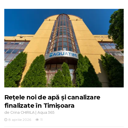
Rețele noi de apă și canalizare
finalizate în Timișoara
de
|
Crina CHIRILA
Aqua 365
8 aprilie 2026
11