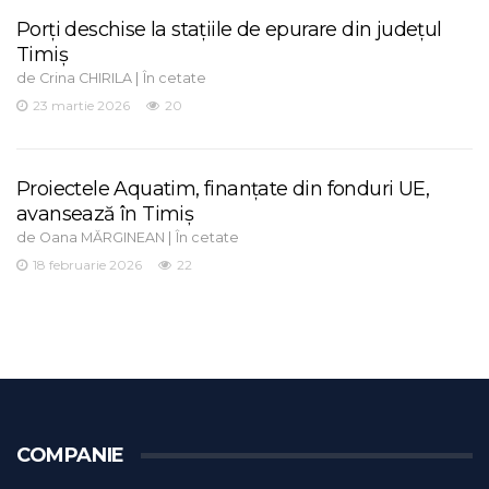
Porți deschise la stațiile de epurare din județul
Timiș
de
|
Crina CHIRILA
În cetate
23 martie 2026
20
Proiectele Aquatim, finanțate din fonduri UE,
avansează în Timiș
de
|
Oana MĂRGINEAN
În cetate
18 februarie 2026
22
COMPANIE