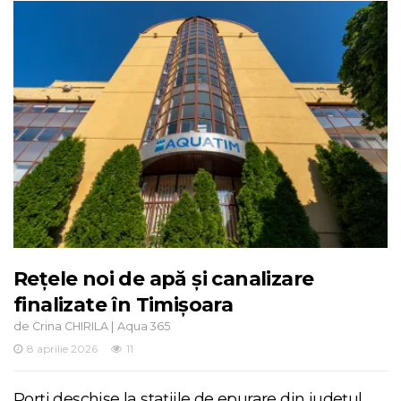
Rețele noi de apă și canalizare
finalizate în Timișoara
de
|
Crina CHIRILA
Aqua 365
8 aprilie 2026
11
Porți deschise la stațiile de epurare din județul