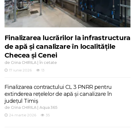
Finalizarea lucrărilor la infrastructura
de apă și canalizare în localitățile
Checea și Cenei
de
|
Crina CHIRILA
În cetate
17 iunie 2026
13
Finalizarea contractului CL 3 PNRR pentru
extinderea rețelelor de apă și canalizare în
județul Timiș
de
|
Crina CHIRILA
Aqua 365
24 martie 2026
35