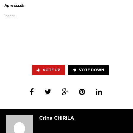
Apreciază:
Încarc...
VOTE UP
VOTE DOWN
Crina CHIRILA