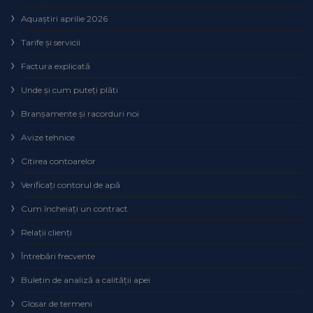
Aquaștiri aprilie 2026
Tarife și servicii
Factura explicată
Unde și cum puteţi plăti
Branșamente și racorduri noi
Avize tehnice
Citirea contoarelor
Verificaţi contorul de apă
Cum încheiaţi un contract
Relaţii clienţi
Întrebări frecvente
Buletin de analiză a calităţii apei
Glosar de termeni