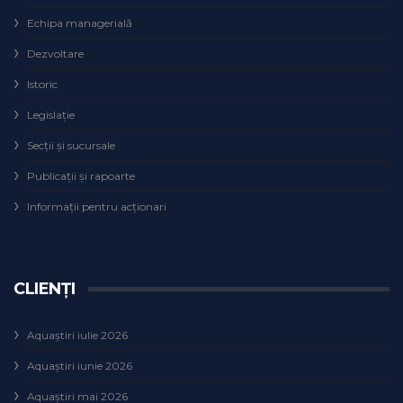
Echipa managerială
Dezvoltare
Istoric
Legislaţie
Secţii şi sucursale
Publicații și rapoarte
Informații pentru acționari
CLIENȚI
Aquaștiri iulie 2026
Aquaștiri iunie 2026
Aquaștiri mai 2026