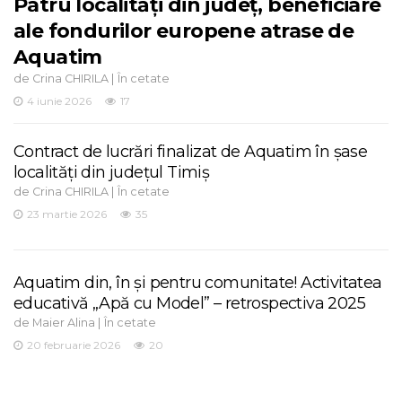
Patru localități din județ, beneficiare
ale fondurilor europene atrase de
Aquatim
de
|
Crina CHIRILA
În cetate
4 iunie 2026
17
Contract de lucrări finalizat de Aquatim în șase
localități din județul Timiș
de
|
Crina CHIRILA
În cetate
23 martie 2026
35
Aquatim din, în și pentru comunitate! Activitatea
educativă „Apă cu Model” – retrospectiva 2025
de
|
Maier Alina
În cetate
20 februarie 2026
20