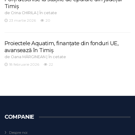
Timiș
de
|
Crina CHIRILA
În cetate
23 martie 2026
20
Proiectele Aquatim, finanțate din fonduri UE,
avansează în Timiș
de
|
Oana MĂRGINEAN
În cetate
18 februarie 2026
22
COMPANIE
Despre noi