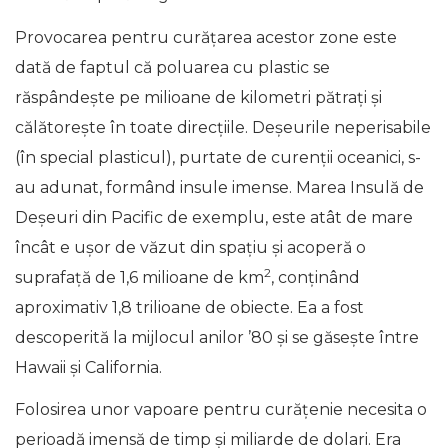
Provocarea pentru curățarea acestor zone este
dată de faptul că poluarea cu plastic se
răspândește pe milioane de kilometri pătrați și
călătorește în toate direcțiile. Deșeurile neperisabile
(în special plasticul), purtate de curenții oceanici, s-
au adunat, formând insule imense. Marea Insulă de
Deșeuri din Pacific de exemplu, este atât de mare
încât e ușor de văzut din spațiu și acoperă o
2
suprafață de 1,6 milioane de km
, conținând
aproximativ 1,8 trilioane de obiecte. Ea a fost
descoperită la mijlocul anilor ’80 și se găsește între
Hawaii și California.
Folosirea unor vapoare pentru curățenie necesita o
perioadă imensă de timp și miliarde de dolari. Era