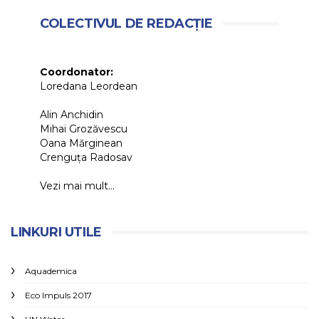
COLECTIVUL DE REDACȚIE
Coordonator:
Loredana Leordean
Alin Anchidin
Mihai Grozăvescu
Oana Mărginean
Crenguța Radosav
Vezi mai mult...
LINKURI UTILE
Aquademica
Eco Impuls 2017