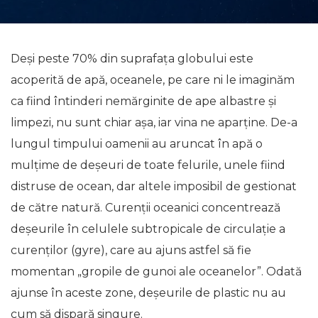
Deși peste 70% din suprafața globului este
acoperită de apă, oceanele, pe care ni le imaginăm
ca fiind întinderi nemărginite de ape albastre și
limpezi, nu sunt chiar așa, iar vina ne aparține. De-a
lungul timpului oamenii au aruncat în apă o
mulțime de deșeuri de toate felurile, unele fiind
distruse de ocean, dar altele imposibil de gestionat
de către natură. Curenții oceanici concentrează
deșeurile în celulele subtropicale de circulație a
curenților (gyre), care au ajuns astfel să fie
momentan „gropile de gunoi ale oceanelor”. Odată
ajunse în aceste zone, deșeurile de plastic nu au
cum să dispară singure.