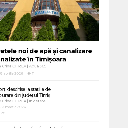
ețele noi de apă și canalizare
inalizate în Timișoara
e
|
Crina CHIRILA
Aqua 365
8 aprilie 2026
11
rți deschise la stațiile de
purare din județul Timiș
e
|
Crina CHIRILA
În cetate
23 martie 2026
20