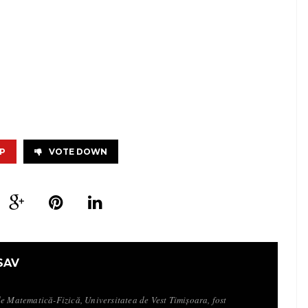
P
VOTE DOWN
SAV
de Matematică-Fizică, Universitatea de Vest Timișoara, fost