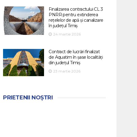
Finalizarea contractului CL 3
PNRR pentru extinderea
rețelelor de apă și canalizare
în județul Timiș
24 martie 2026
Contract de lucrări finalizat
de Aquatim în șase localități
din județul Timiș
23 martie 2026
PRIETENII NOȘTRI