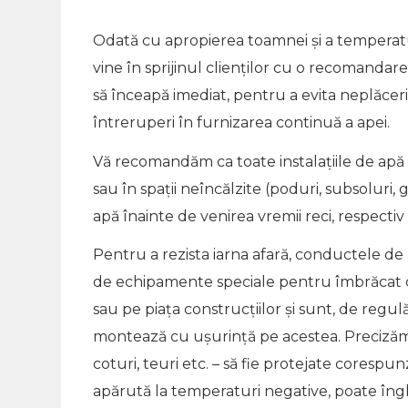
Odată cu apropierea toamnei și a temperatu
vine în sprijinul clienților cu o recomandare
să înceapă imediat, pentru a evita neplăceri
întreruperi în furnizarea continuă a apei.
Vă recomandăm ca toate instalațiile de apă 
sau în spații neîncălzite (poduri, subsoluri, 
apă înainte de venirea vremii reci, respectiv 
Pentru a rezista iarna afară, conductele de 
de echipamente speciale pentru îmbrăcat c
sau pe piața construcțiilor și sunt, de regul
montează cu ușurință pe acestea. Precizăm că
coturi, teuri etc. – să fie protejate corespu
apărută la temperaturi negative, poate îngh