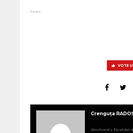
Încarc...
VOTE U
Crenguța RADO
Absolventă a Facultății 