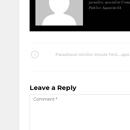
jurnalist, specialist Com
Publice Aquatim SA
Paradoxul micilor insule fără…apă
Leave a Reply