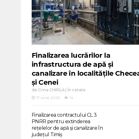
Finalizarea lucrărilor la
infrastructura de apă și
canalizare în localitățile Chece
și Cenei
de
|
Crina CHIRILA
În cetate
17 iunie 2026
14
Finalizarea contractului CL 3
PNRR pentru extinderea
rețelelor de apă și canalizare în
județul Timiș