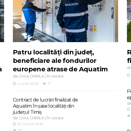
Patru localități din județ,
R
beneficiare ale fondurilor
f
a
europene atrase de Aquatim
d
de
|
Crina CHIRILA
În cetate
4 iunie 2026
17
Po
e
Contract de lucrări finalizat de
d
Aquatim în șase localități din
județul Timiș
de
|
Crina CHIRILA
În cetate
23 martie 2026
35