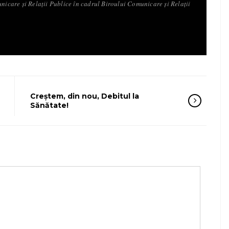
unicare și Relații Publice în cadrul Biroului Comunicare și Relații
Creștem, din nou, Debitul la
Sănătate!