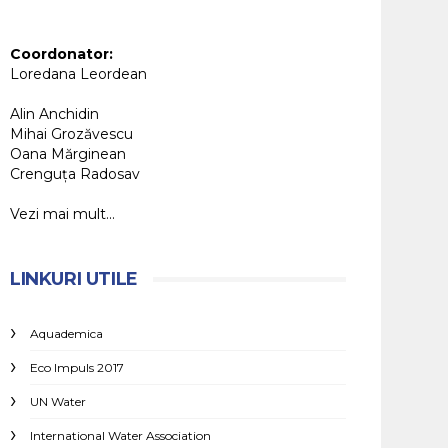
Coordonator:
Loredana Leordean
Alin Anchidin
Mihai Grozăvescu
Oana Mărginean
Crenguța Radosav
Vezi mai mult...
LINKURI UTILE
Aquademica
Eco Impuls 2017
UN Water
International Water Association