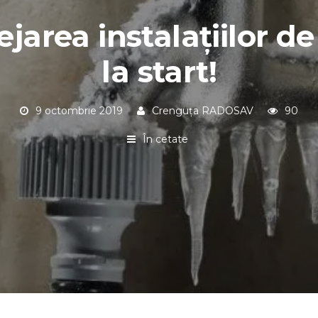
ejarea instalațiilor de
la start!
9 octombrie 2019
Crenguța RADOSAV
90
În cetate