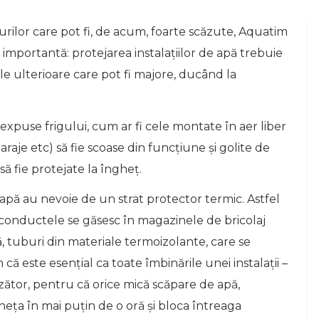
rilor care pot fi, de acum, foarte scăzute, Aquatim
 importantă: protejarea instalațiilor de apă trebuie
le ulterioare care pot fi majore, ducând la
expuse frigului, cum ar fi cele montate în aer liber
garaje etc) să fie scoase din funcțiune și golite de
să fie protejate la îngheț.
apă au nevoie de un strat protector termic. Astfel
onductele se găsesc în magazinele de bricolaj
ă, tuburi din materiale termoizolante, care se
 este esențial ca toate îmbinările unei instalații –
nzător, pentru că orice mică scăpare de apă,
eța în mai puțin de o oră și bloca întreaga