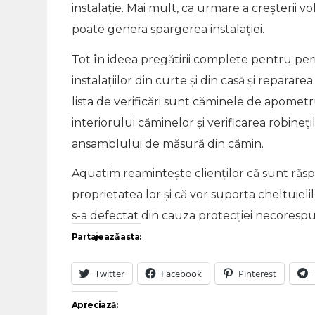
instalație. Mai mult, ca urmare a creșterii v
poate genera spargerea instalației.
Tot în ideea pregătirii complete pentru pe
instalațiilor din curte și din casă și repara
lista de verificări sunt căminele de apome
interiorului căminelor și verificarea robine
ansamblului de măsură din cămin.
Aquatim reamintește clienților că sunt ră
proprietatea lor și că vor suporta cheltuieli
s-a defectat din cauza protecției necoresp
Partajează asta:
Twitter
Facebook
Pinterest
Apreciază: