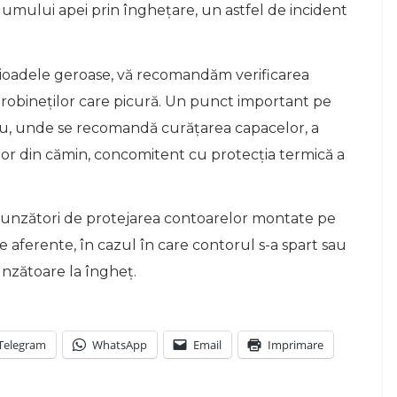
olumului apei prin înghețare, un astfel de incident
rioadele geroase, vă recomandăm verificarea
rea robineților care picură. Un punct important pe
tru, unde se recomandă curățarea capacelor, a
ților din cămin, concomitent cu protecția termică a
spunzători de protejarea contoarelor montate pe
le aferente, în cazul în care contorul s-a spart sau
unzătoare la îngheț.
Telegram
WhatsApp
Email
Imprimare