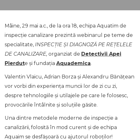
Mâine, 29 mai a.c., de la ora 18, echipa Aquatim de
inspecție canalizare prezintă webinarul pe teme de
specialitate,
INSPECȚIE ȘI DIAGNOZĂ PE REȚELELE
DE CANALIZARE,
organziat de
Detectivii Apei
Pierdut
e și fundația
Aquademica
.
Valentin Vlaicu, Adrian Borza și Alexandru Bănățean
vor vorbi din experiența muncii lor de zi cu zi,
despre tehnologiile și utilajele pe care le folosesc,
provocările întâlnite și soluțiile găsite.
Una dintre metodele moderne de inspecție a
canalizării, folosită în mod curent și de echipa
Aquaim se desfășoară cu ajutorul roboților!