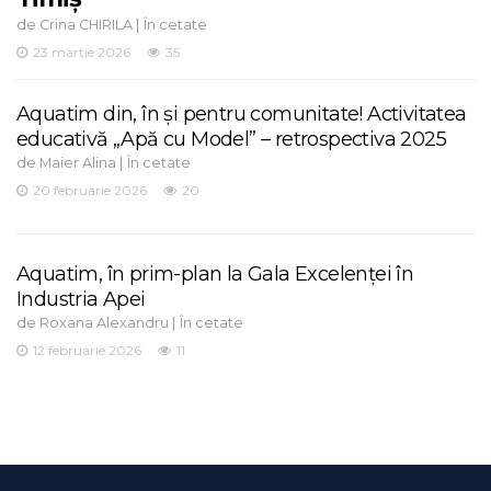
de
|
Crina CHIRILA
În cetate
23 martie 2026
35
Aquatim din, în și pentru comunitate! Activitatea
educativă „Apă cu Model” – retrospectiva 2025
de
|
Maier Alina
În cetate
20 februarie 2026
20
Aquatim, în prim-plan la Gala Excelenței în
Industria Apei
de
|
Roxana Alexandru
În cetate
12 februarie 2026
11