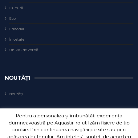
Cultură
Eco
Editorial
În cetate
Un PIC de vorbă
NOUTĂȚI
Noutăți
Pentru a personaliza și îmbunătăți experiența
dumneavoastră pe Aquastiri.ro utilizăm fișiere de tip
cookie. Prin continuarea navigării pe site sau prin
apăsarea butonului „Am înțeles”, sunteți de acord cu