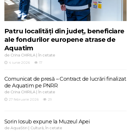
Patru localități din județ, beneficiare
ale fondurilor europene atrase de
Aquatim
de
|
Crina CHIRILA
În cetate
4 iunie 2026
17
Comunicat de presă – Contract de lucrări finalizat
de Aquatim pe PNRR
de
|
Crina CHIRILA
În cetate
27 februarie 2026
29
Sorin Iosub expune la Muzeul Apei
de
|
,
AquaStiri
Cultură
În cetate