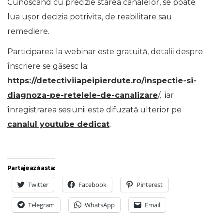
Cunoscând cu precizie starea canalelor, se poate
lua uşor decizia potrivita, de reabilitare sau
remediere.
Participarea la webinar este gratuită, detalii despre
înscriere se găsesc la:
https://detectiviiapeipierdute.ro/inspectie-si-
diagnoza-pe-retelele-de-canalizare
/, iar
înregistrarea sesiunii este difuzată ulterior pe
canalul youtube dedicat
.
Partajează asta:
Twitter
Facebook
Pinterest
Telegram
WhatsApp
Email