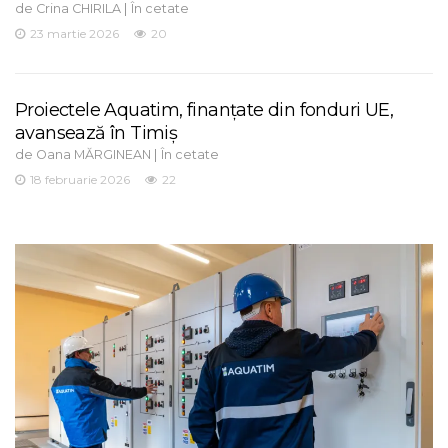
de
|
Crina CHIRILA
În cetate
23 martie 2026
20
Proiectele Aquatim, finanțate din fonduri UE,
avansează în Timiș
de
|
Oana MĂRGINEAN
În cetate
18 februarie 2026
22