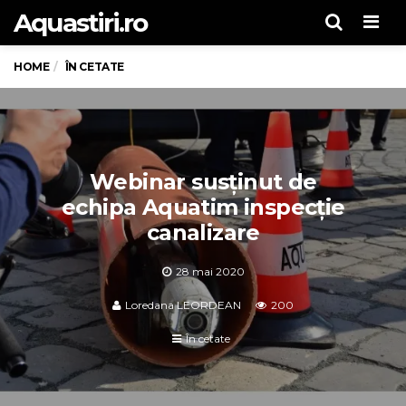
Aquastiri.ro
Men
HOME
ÎN CETATE
Webinar susținut de
echipa Aquatim inspecție
canalizare
28 mai 2020
Loredana LEORDEAN
200
În cetate