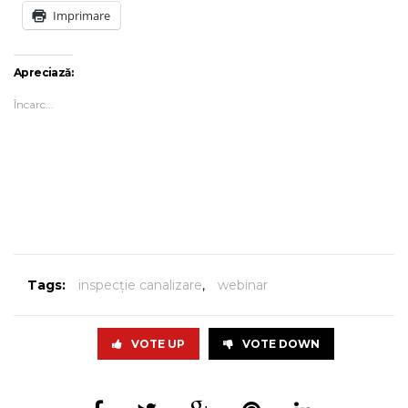
Imprimare
Apreciază:
Încarc...
Tags:
inspecție canalizare
,
webinar
VOTE UP
VOTE DOWN