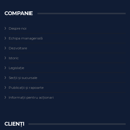
COMPANIE
Despre noi
Echipa managerială
Dezvoltare
Istoric
Legislaţie
Secţii şi sucursale
Publicații și rapoarte
Informații pentru acționari
CLIENȚI