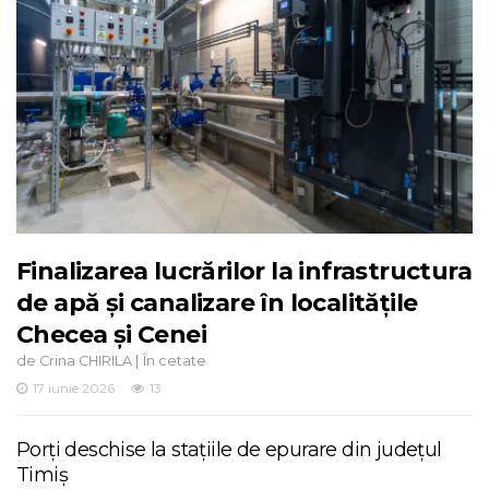
Finalizarea lucrărilor la infrastructura
de apă și canalizare în localitățile
Checea și Cenei
de
|
Crina CHIRILA
În cetate
17 iunie 2026
13
Porți deschise la stațiile de epurare din județul
Timiș