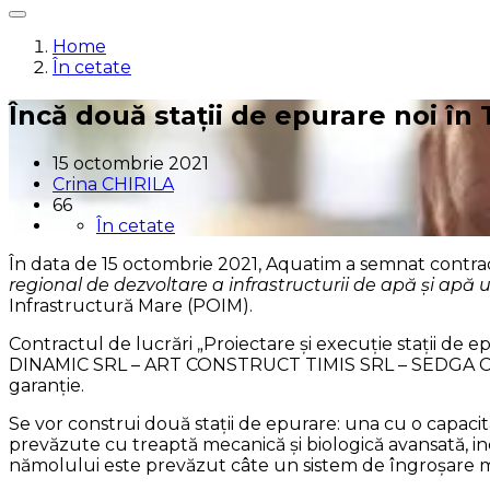
Home
În cetate
Încă două stații de epurare noi în
15 octombrie 2021
Crina CHIRILA
66
În cetate
În data de 15 octombrie 2021, Aquatim a semnat contractu
regional de dezvoltare a infrastructurii de apă și apă 
Infrastructură Mare (POIM).
Contractul de lucrări „Proiectare și execuție stații de 
DINAMIC SRL – ART CONSTRUCT TIMIS SRL – SEDGA CONS
garanție.
Se vor construi două stații de epurare: una cu o capacita
prevăzute cu treaptă mecanică și biologică avansată, in
nămolului este prevăzut câte un sistem de îngroșare m