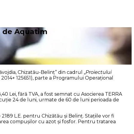
se de Aquatim
vojdia, Chizatău-Belinț” din cadrul „
Proiectului
 2014+ 125651), parte a Programului Operațional
38,40 Lei, fără TVA, a fost semnat cu Asocierea TERRA
e 24 de luni, urmate de 60 de luni perioada de
89 L.E. pentru Chizătău și Belinț. Stațiile vor fi
area compușilor cu azot și fosfor. Pentru tratarea