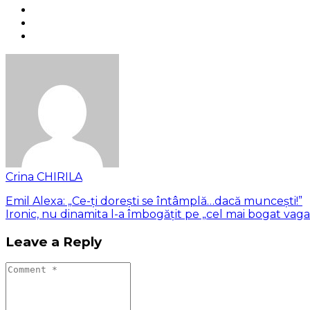
Crina CHIRILA
Emil Alexa: „Ce-ți dorești se întâmplă…dacă muncești!”
Ironic, nu dinamita l-a îmbogățit pe „cel mai bogat vag
Leave a Reply