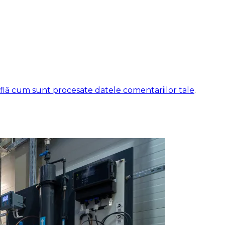
flă cum sunt procesate datele comentariilor tale
.