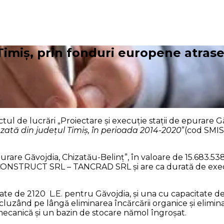
 Timiș, prin fonduri europene atra
l de lucrări „Proiectare și execuție stații de epurare Gă
uzată din județul Timiș, în perioada 2014-2020
”(cod SMIS
epurare Găvojdia, Chizatău-Belinț”, în valoare de 15.683.5
TRUCT SRL – TANCRAD SRL și are ca durată de execuți
te de 2120 L.E. pentru Găvojdia, și una cu capacitate de 21
cluzând pe lângă eliminarea încărcării organice și elimin
ecanică și un bazin de stocare nămol îngroșat.