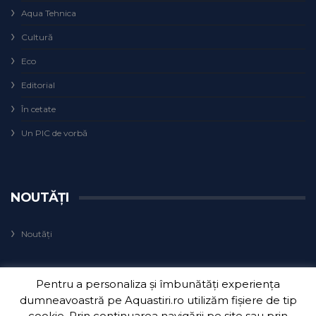
Aqua Tehnica
Cultură
Eco
Editorial
În cetate
Un PIC de vorbă
NOUTĂȚI
Noutăți
Pentru a personaliza și îmbunătăți experiența
dumneavoastră pe Aquastiri.ro utilizăm fișiere de tip
cookie. Prin continuarea navigării pe site sau prin