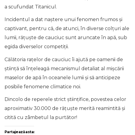
a scufundat Titanicul.
Incidentul a dat naștere unui fenomen frumos și
captivant, pentru că, de atunci, în diverse colțuri ale
lumii, rățuște de cauciuc sunt aruncate în apă, sub
egida diverselor competiții.
Călătoria rațelor de cauciuc îi ajută pe oamenii de
știință să înțeleagă mecanismul detaliat al mișcării
maselor de apă în oceanele lumii și să anticipeze
posibile fenomene climatice noi.
Dincolo de reperele strict științifice, povestea celor
aproximativ 30.000 de rățuște merită reamintită și
citită cu zâmbetul la purtător!
Partajează asta: