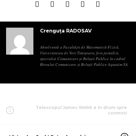
Crenguța RADOSAV
Absolventă a Facultății de Matematică-Fizică,
Universitatea de Vest Timișoara, fost jurnalist,
specialist Comunicare și Relații Publice în cadrul
Biroului Comunicare și Relații Publice Aquatim SA
Telescopul James Webb e în drum spre
cosmos!