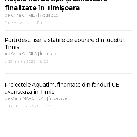
finalizate în Timișoara
de
|
Crina CHIRILA
Aqua 365
8 aprilie 2026
11
Porți deschise la stațiile de epurare din județul
Timiș
de
|
Crina CHIRILA
În cetate
23 martie 2026
20
Proiectele Aquatim, finanțate din fonduri UE,
avansează în Timiș
de
|
Oana MĂRGINEAN
În cetate
18 februarie 2026
22