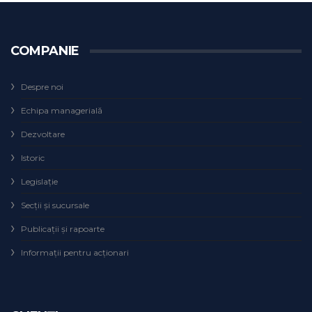
COMPANIE
Despre noi
Echipa managerială
Dezvoltare
Istoric
Legislaţie
Secţii şi sucursale
Publicații și rapoarte
Informații pentru acționari