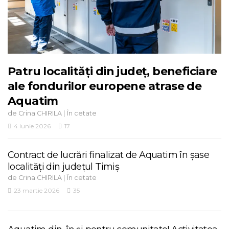
Patru localități din județ, beneficiare
ale fondurilor europene atrase de
Aquatim
de
|
Crina CHIRILA
În cetate
4 iunie 2026
17
Contract de lucrări finalizat de Aquatim în șase
localități din județul Timiș
de
|
Crina CHIRILA
În cetate
23 martie 2026
35