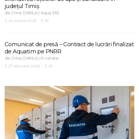
județul Timiș
de
|
Crina CHIRILA
Aqua 365
24 martie 2026
35
Comunicat de presă – Contract de lucrări finalizat
de Aquatim pe PNRR
de
|
Crina CHIRILA
În cetate
27 februarie 2026
29