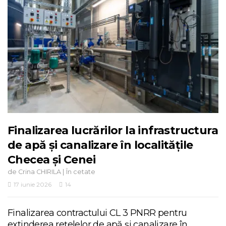
Finalizarea lucrărilor la infrastructura
de apă și canalizare în localitățile
Checea și Cenei
de
|
Crina CHIRILA
În cetate
17 iunie 2026
14
Finalizarea contractului CL 3 PNRR pentru
extinderea rețelelor de apă și canalizare în