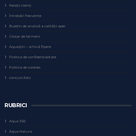
Relaţii clienţi
Întrebări frecvente
Buletin de analiză a calităţii apei
Glosar de termeni
Aquaștiri – arhivă fișiere
Politica de confidențialitate
Politica de cookies
concurs foto
RUBRICI
Aqua 365
Aqua Natura