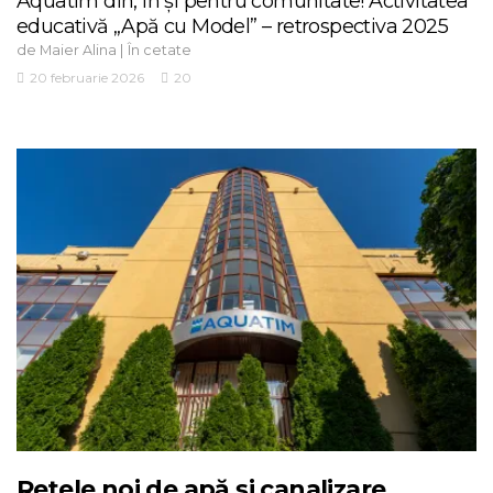
Aquatim din, în și pentru comunitate! Activitatea
educativă „Apă cu Model” – retrospectiva 2025
de
|
Maier Alina
În cetate
20 februarie 2026
20
Rețele noi de apă și canalizare