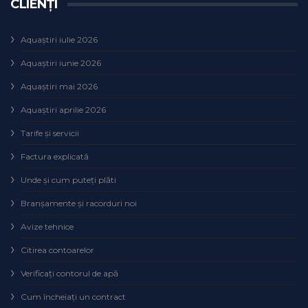
CLIENȚI
Aquaștiri iulie 2026
Aquaștiri iunie 2026
Aquaștiri mai 2026
Aquaștiri aprilie 2026
Tarife și servicii
Factura explicată
Unde și cum puteţi plăti
Branșamente și racorduri noi
Avize tehnice
Citirea contoarelor
Verificaţi contorul de apă
Cum încheiaţi un contract