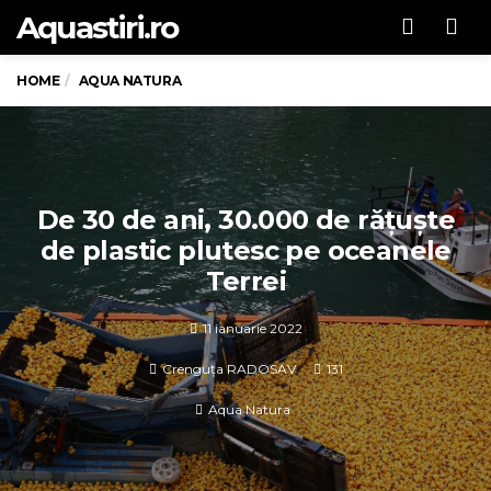
Aquastiri.ro
Men
HOME
AQUA NATURA
De 30 de ani, 30.000 de rățuște
de plastic plutesc pe oceanele
Terrei
11 ianuarie 2022
Crenguța RADOSAV
131
Aqua Natura