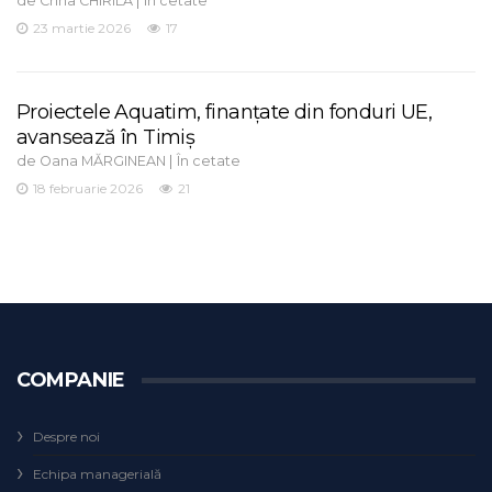
Crina CHIRILA
În cetate
23 martie 2026
17
Proiectele Aquatim, finanțate din fonduri UE,
avansează în Timiș
de
|
Oana MĂRGINEAN
În cetate
18 februarie 2026
21
COMPANIE
Despre noi
Echipa managerială