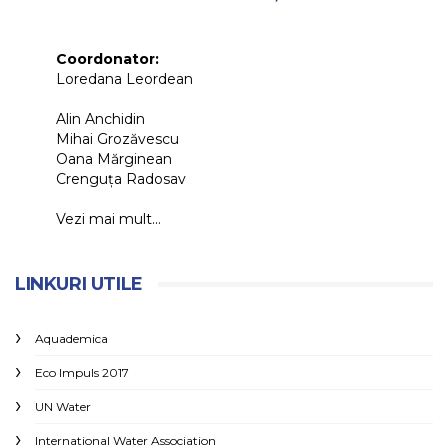
Coordonator:
Loredana Leordean
Alin Anchidin
Mihai Grozăvescu
Oana Mărginean
Crenguța Radosav
Vezi mai mult...
LINKURI UTILE
Aquademica
Eco Impuls 2017
UN Water
International Water Association