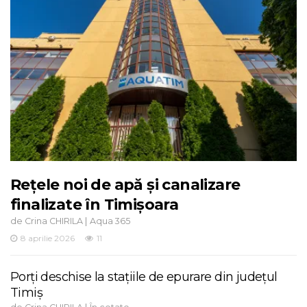
Rețele noi de apă și canalizare
finalizate în Timișoara
de
|
Crina CHIRILA
Aqua 365
8 aprilie 2026
11
Porți deschise la stațiile de epurare din județul
Timiș
de
|