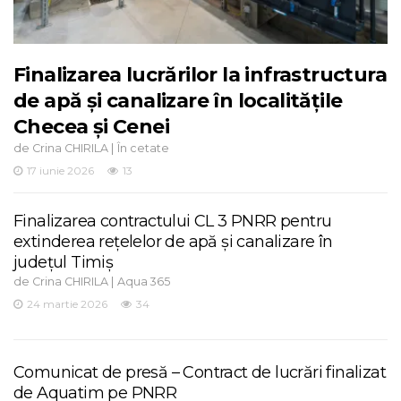
Finalizarea lucrărilor la infrastructura
de apă și canalizare în localitățile
Checea și Cenei
de
|
Crina CHIRILA
În cetate
17 iunie 2026
13
Finalizarea contractului CL 3 PNRR pentru
extinderea rețelelor de apă și canalizare în
județul Timiș
de
|
Crina CHIRILA
Aqua 365
24 martie 2026
34
Comunicat de presă – Contract de lucrări finalizat
de Aquatim pe PNRR