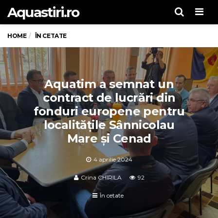
Aquastiri.ro
Men
HOME
ÎN CETATE
Aquatim a semnat un
contract de lucrări din
fonduri europene pentru
localitățile Sânnicolau
Mare și Cenad
4 aprilie 2024
Crina CHIRILA
92
În cetate