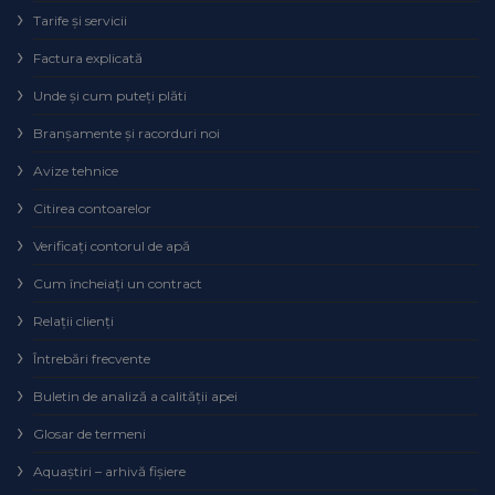
Tarife și servicii
Factura explicată
Unde și cum puteţi plăti
Branșamente și racorduri noi
Avize tehnice
Citirea contoarelor
Verificaţi contorul de apă
Cum încheiaţi un contract
Relaţii clienţi
Întrebări frecvente
Buletin de analiză a calităţii apei
Glosar de termeni
Aquaștiri – arhivă fișiere