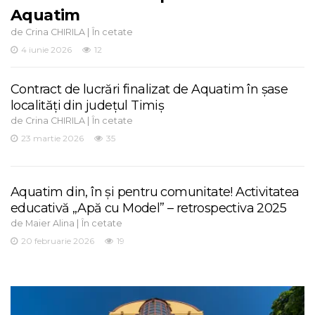
Aquatim
de
|
Crina CHIRILA
În cetate
4 iunie 2026
12
Contract de lucrări finalizat de Aquatim în șase
localități din județul Timiș
de
|
Crina CHIRILA
În cetate
23 martie 2026
35
Aquatim din, în și pentru comunitate! Activitatea
educativă „Apă cu Model” – retrospectiva 2025
de
|
Maier Alina
În cetate
20 februarie 2026
19