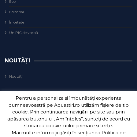
Eco
Editorial
În cetate
Un PIC de vorbă
NOUTĂȚI
Noutăți
Pentru a personaliza și îmbunătăți experiența
dumneavoastră pe Aquastiri.ro utilizăm fișiere de tip
cookie. Prin continuarea navigării pe site sau prin
apăsarea butonului „Am înțeles”, sunteți de acord cu
Copyright 2018
Aquatim S.A.
| Dezvoltat de
3Waves Net
.
stocarea cookie-urilor primare și terțe.
Mai multe informații găsiți în secțiunea
Politica de