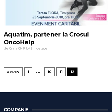
Aquatim, partener la Crosul
OncoHelp
de
|
Crina CHIRILA
În cetate
…
1
10
11
12
« PREV
COMPANIE