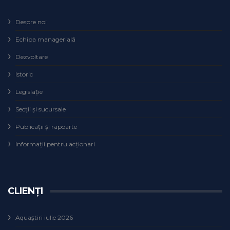
Despre noi
Echipa managerială
Dezvoltare
Istoric
Legislaţie
Secţii şi sucursale
Publicații și rapoarte
Informații pentru acționari
CLIENȚI
Aquaștiri iulie 2026