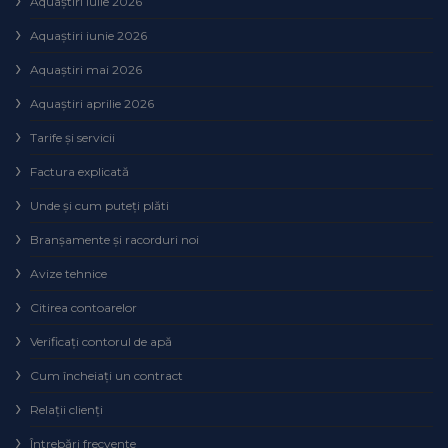
Aquaștiri iulie 2026
Aquaștiri iunie 2026
Aquaștiri mai 2026
Aquaștiri aprilie 2026
Tarife și servicii
Factura explicată
Unde și cum puteţi plăti
Branșamente și racorduri noi
Avize tehnice
Citirea contoarelor
Verificaţi contorul de apă
Cum încheiaţi un contract
Relaţii clienţi
Întrebări frecvente