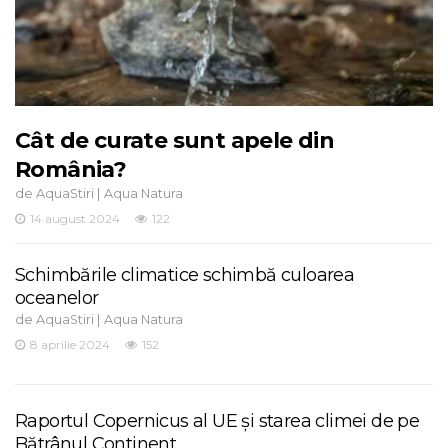
Cât de curate sunt apele din
România?
de
|
AquaStiri
Aqua Natura
14 august 2024
122
Schimbările climatice schimbă culoarea
oceanelor
de
|
AquaStiri
Aqua Natura
8 aprilie 2024
152
Raportul Copernicus al UE și starea climei de pe
Bătrânul Continent