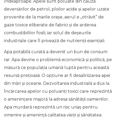
îndeaproape. Apele sunt poluate din cauza
deversărilor de petrol, ploilor acide și apelor uzate
provenite de la marile orașe, aerul e „otrăvit” de
gaze toxice eliberate de fabrici și de arderea
combustibililor fosili, iar solul de deșeurile
industriale care îl privează de nutrienții esențiali.
Apa potabilă curată a devenit un bun de consum
rar. Apa devine o problemă economică și politică, pe
măsură ce populația umană luptă pentru această
resursă prețioasă. O opțiune ar fi desalinizarea apei
din mări și oceane. Dezvoltarea industrială a dus la
încărcarea apelor cu poluanți toxici care reprezintă
o amenințare majoră la adresa sănătății oamenilor.
Apa murdară reprezintă un risc uriaș pentru
omenire și amenință calitatea vieții și sănătatea