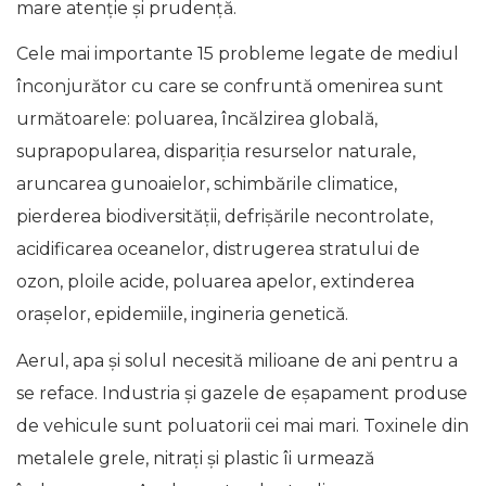
mare atenție și prudență.
Cele mai importante 15 probleme legate de mediul
înconjurător cu care se confruntă omenirea sunt
următoarele: poluarea, încălzirea globală,
suprapopularea, dispariția resurselor naturale,
aruncarea gunoaielor, schimbările climatice,
pierderea biodiversității, defrișările necontrolate,
acidificarea oceanelor, distrugerea stratului de
ozon, ploile acide, poluarea apelor, extinderea
orașelor, epidemiile, ingineria genetică.
Aerul, apa și solul necesită milioane de ani pentru a
se reface. Industria și gazele de eșapament produse
de vehicule sunt poluatorii cei mai mari. Toxinele din
metalele grele, nitrați și plastic îi urmează