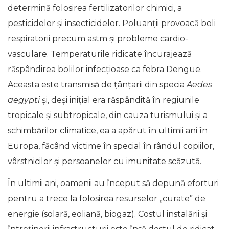
determină folosirea fertilizatorilor chimici, a
pesticidelor și insecticidelor. Poluanții provoacă boli
respiratorii precum astm și probleme cardio-
vasculare. Temperaturile ridicate încurajează
răspândirea bolilor infecțioase ca febra Dengue.
Aceasta este transmisă de țânțarii din specia
Aedes
aegypti
și, deși inițial era răspândită în regiunile
tropicale și subtropicale, din cauza turismului și a
schimbărilor climatice, ea a apărut în ultimii ani în
Europa, făcând victime în special în rândul copiilor,
vârstnicilor și persoanelor cu imunitate scăzută.
În ultimii ani, oamenii au început să depună eforturi
pentru a trece la folosirea resurselor „curate” de
energie (solară, eoliană, biogaz). Costul instalării și