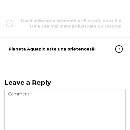
Dacă mâncarea aruncată ar fi o țară, ea ar fi a
treia cea mai mare poluatoare cu carbon!
Planeta Aquapic este una prietenoasă!
Leave a Reply