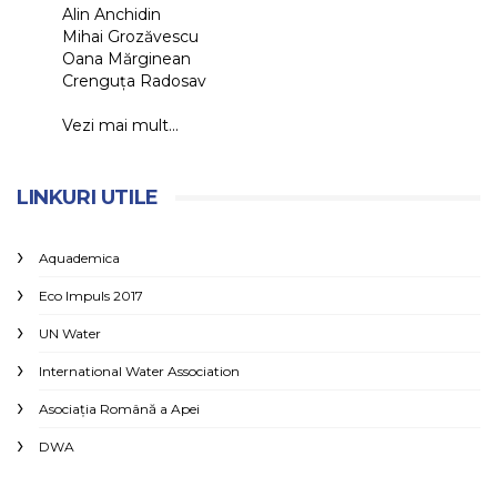
Alin Anchidin
Mihai Grozăvescu
Oana Mărginean
Crenguța Radosav
Vezi mai mult...
LINKURI UTILE
Aquademica
Eco Impuls 2017
UN Water
International Water Association
Asociaţia Română a Apei
DWA