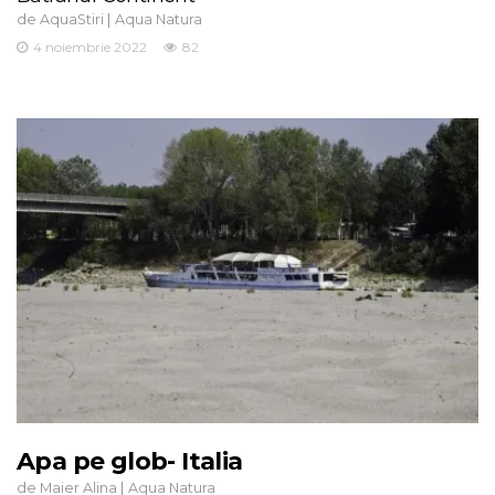
de
|
AquaStiri
Aqua Natura
4 noiembrie 2022
82
Apa pe glob- Italia
de
|
Maier Alina
Aqua Natura