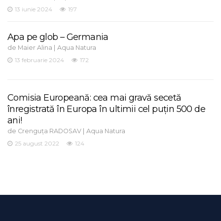
13 iunie 2024
197
Apa pe glob – Germania
de
|
Maier Alina
Aqua Natura
13 februarie 2024
172
Comisia Europeană: cea mai gravă secetă
înregistrată în Europa în ultimii cel puţin 500 de
ani!
de
|
Crenguța RADOSAV
Aqua Natura
25 august 2022
124