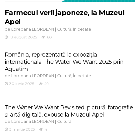
Farmecul verii japoneze, la Muzeul
Apei
de
|
,
Loredana LEORDEAN
Cultură
În cetate
18 august 2025
60
România, reprezentată la expoziția
internațională The Water We Want 2025 prin
Aquatim
de
|
,
Loredana LEORDEAN
Cultură
În cetate
30 iunie 2025
49
The Water We Want Revisited: pictură, fotografie
și artă digitală, expuse la Muzeul Apei
de
|
Loredana LEORDEAN
Cultură
3 martie 2025
4