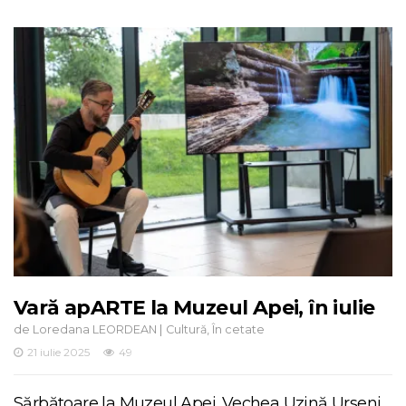
Vară apARTE la Muzeul Apei, în iulie
de
|
,
Loredana LEORDEAN
Cultură
În cetate
21 iulie 2025
49
Sărbătoare la Muzeul Apei. Vechea Uzină Urseni