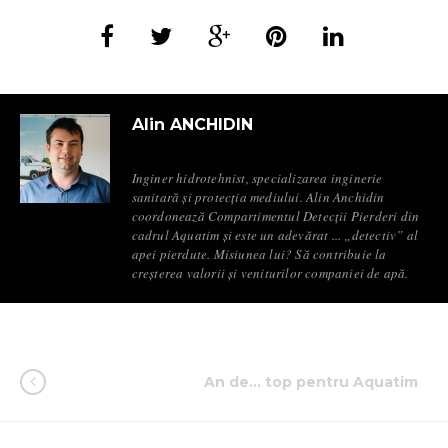
Alin ANCHIDIN
Inginer hidrotehnist, specializarea inginerie
sanitară și protecția mediului. Alin Anchidin
coordonează Compartimentul Detecții Pierderi din
cadrul Aquatim și este un adevărat ... „detectiv” al
apei pierdute. Misiunea lui? Să contribuie la
creșterea valorii și veniturilor companiei de apă.
An de… top pentru Aquatim