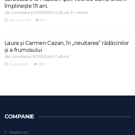
împlinește 111 ani.
de
|
,
Loredana LEORDEAN
Cultură
În cetate
26 mai 2025
34
Laura și Carmen Cazan, în „neuitarea” rădăcinilor
și a frumosului
de
|
Loredana LEORDEAN
Cultură
2 iulie 2024
365
COMPANIE
Despre noi