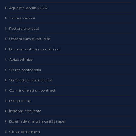
Aquaștiri aprilie 2026
Tarife și servicii
Factura explicată
Unde și cum puteţi plăti
Branșamente și racorduri noi
Avize tehnice
Citirea contoarelor
Verificaţi contorul de apă
Cum încheiaţi un contract
Relaţii clienţi
Întrebări frecvente
Buletin de analiză a calităţii apei
Glosar de termeni