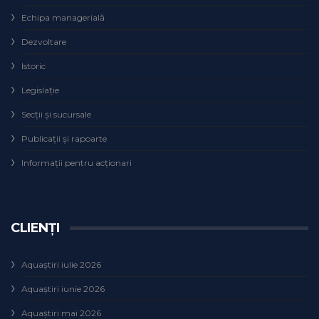
Echipa managerială
Dezvoltare
Istoric
Legislaţie
Secţii şi sucursale
Publicații și rapoarte
Informații pentru acționari
CLIENȚI
Aquaștiri iulie 2026
Aquaștiri iunie 2026
Aquaștiri mai 2026