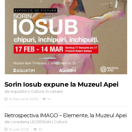
Sorin Iosub expune la Muzeul Apei
de
|
,
AquaStiri
Cultură
În cetate
16 februarie 2026
14
Retrospectiva IMAGO – Elemente, la Muzeul Apei
de
|
Loredana LEORDEAN
Cultură
15 iulie 2025
35