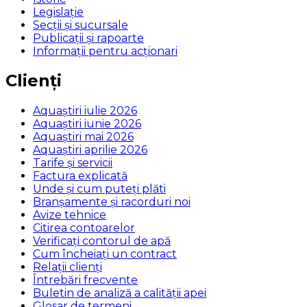
Legislaţie
Secţii şi sucursale
Publicații și rapoarte
Informații pentru acționari
Clienți
Aquaștiri iulie 2026
Aquaștiri iunie 2026
Aquaștiri mai 2026
Aquaștiri aprilie 2026
Tarife și servicii
Factura explicată
Unde și cum puteţi plăti
Branșamente și racorduri noi
Avize tehnice
Citirea contoarelor
Verificaţi contorul de apă
Cum încheiaţi un contract
Relaţii clienţi
Întrebări frecvente
Buletin de analiză a calităţii apei
Glosar de termeni