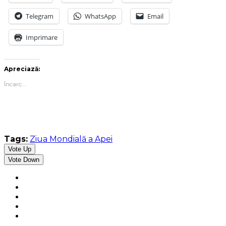
Telegram
WhatsApp
Email
Imprimare
Apreciază:
Încarc...
Tags:
Ziua Mondială a Apei
Vote Up
Vote Down