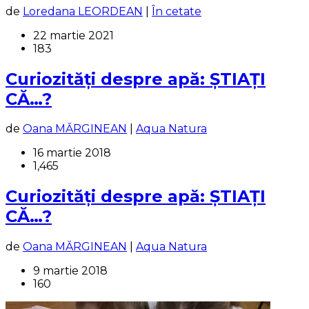
de
Loredana LEORDEAN
|
În cetate
22 martie 2021
183
Curiozități despre apă: ȘTIAȚI
CĂ…?
de
Oana MĂRGINEAN
|
Aqua Natura
16 martie 2018
1,465
Curiozități despre apă: ȘTIAȚI
CĂ…?
de
Oana MĂRGINEAN
|
Aqua Natura
9 martie 2018
160