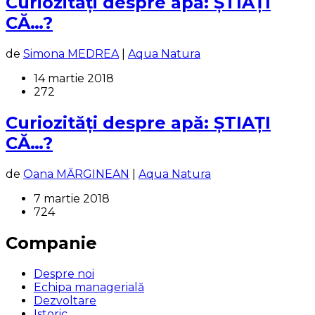
Curiozități despre apă: ȘTIAȚI
CĂ…?
de
Simona MEDREA
|
Aqua Natura
14 martie 2018
272
Curiozități despre apă: ȘTIAȚI
CĂ…?
de
Oana MĂRGINEAN
|
Aqua Natura
7 martie 2018
724
Companie
Despre noi
Echipa managerială
Dezvoltare
Istoric