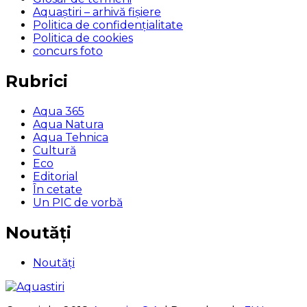
Aquaștiri – arhivă fișiere
Politica de confidențialitate
Politica de cookies
concurs foto
Rubrici
Aqua 365
Aqua Natura
Aqua Tehnica
Cultură
Eco
Editorial
În cetate
Un PIC de vorbă
Noutăți
Noutăți