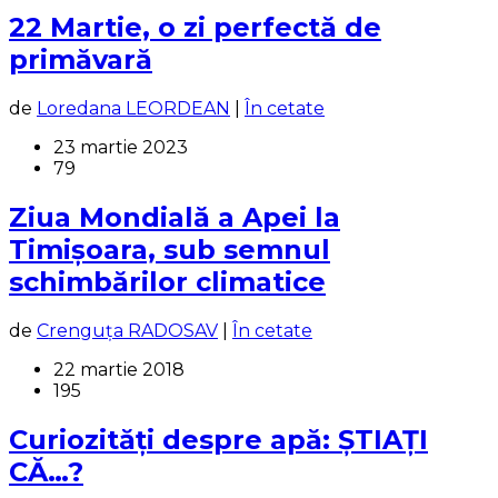
22 Martie, o zi perfectă de
primăvară
de
Loredana LEORDEAN
|
În cetate
23 martie 2023
79
Ziua Mondială a Apei la
Timișoara, sub semnul
schimbărilor climatice
de
Crenguța RADOSAV
|
În cetate
22 martie 2018
195
Curiozități despre apă: ȘTIAȚI
CĂ…?