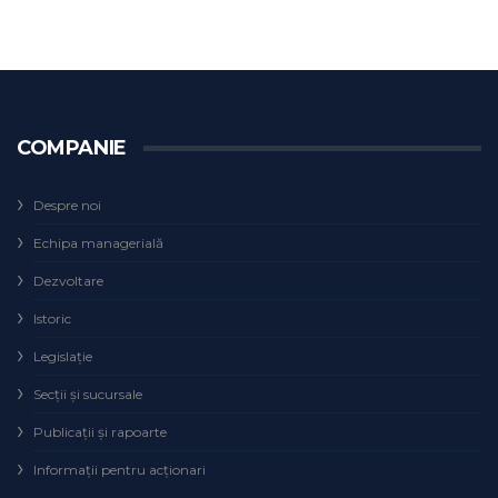
COMPANIE
Despre noi
Echipa managerială
Dezvoltare
Istoric
Legislaţie
Secţii şi sucursale
Publicații și rapoarte
Informații pentru acționari