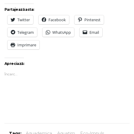
Partajează asta:
Twitter
Facebook
Pinterest
Telegram
WhatsApp
Email
Imprimare
Apreciază:
Încarc...
Tags:
Aquademica
,
Aquatim
,
Eco-Impuls