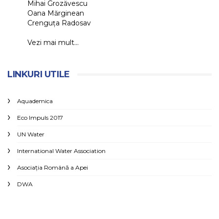
Mihai Grozăvescu
Oana Mărginean
Crenguța Radosav
Vezi mai mult...
LINKURI UTILE
Aquademica
Eco Impuls 2017
UN Water
International Water Association
Asociaţia Română a Apei
DWA