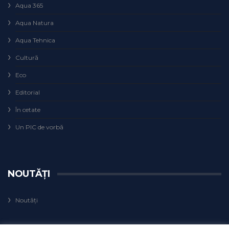
Aqua 365
Aqua Natura
Aqua Tehnica
Cultură
Eco
Editorial
În cetate
Un PIC de vorbă
NOUTĂȚI
Noutăți