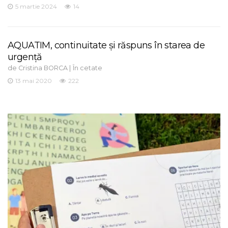
5 martie 2024
14
AQUATIM, continuitate și răspuns în starea de
urgență
de
|
Cristina BORCA
În cetate
13 mai 2020
222