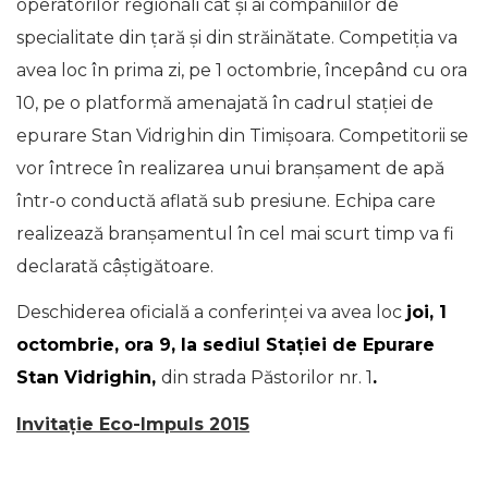
operatorilor regionali cât şi ai companiilor de
specialitate din ţară şi din străinătate. Competiția va
avea loc în prima zi, pe 1 octombrie, începând cu ora
10, pe o platformă amenajată în cadrul staţiei de
epurare Stan Vidrighin din Timişoara. Competitorii se
vor întrece în realizarea unui branşament de apă
într-o conductă aflată sub presiune. Echipa care
realizează branşamentul în cel mai scurt timp va fi
declarată câştigătoare.
Deschiderea oficială a conferinței va avea loc
joi, 1
octombrie, ora 9, la sediul Stației de Epurare
Stan Vidrighin,
din strada Păstorilor nr. 1
.
Invitaţie Eco-Impuls 2015