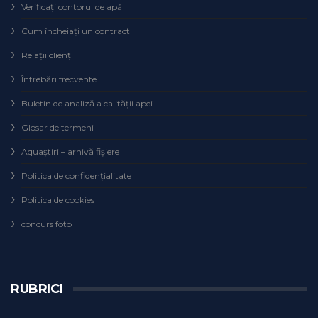
Verificaţi contorul de apă
Cum încheiaţi un contract
Relaţii clienţi
Întrebări frecvente
Buletin de analiză a calităţii apei
Glosar de termeni
Aquaștiri – arhivă fișiere
Politica de confidențialitate
Politica de cookies
concurs foto
RUBRICI