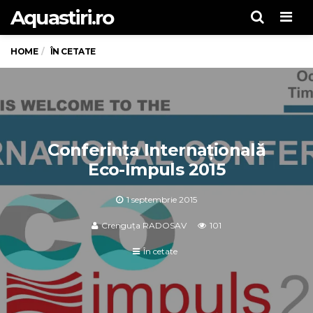
Aquastiri.ro
Men
HOME
ÎN CETATE
Conferința Internațională
Eco-Impuls 2015
1 septembrie 2015
Crenguța RADOSAV
101
În cetate