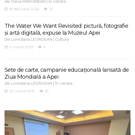
de
|
Oana MĂRGINEAN
În cetate
18 februarie 2026
22
The Water We Want Revisited: pictură, fotografie
și artă digitală, expuse la Muzeul Apei
de
|
Loredana LEORDEAN
Cultură
3 martie 2025
4
Sete de carte, campanie educațională lansată de
Ziua Mondială a Apei
de
|
Loredana LEORDEAN
În cetate
23 martie 2021
67