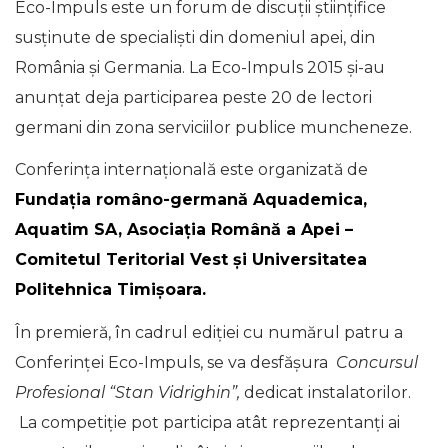
Eco-Impuls este un forum de discuții științifice
susținute de specialiști din domeniul apei, din
România și Germania. La Eco-Impuls 2015 și-au
anunțat deja participarea peste 20 de lectori
germani din zona serviciilor publice muncheneze.
Conferința internațională este organizată de
Fundația româno-germană Aquademica,
Aquatim SA, Asociația Română a Apei –
Comitetul Teritorial Vest și Universitatea
Politehnica Timișoara.
În premieră, în cadrul ediției cu numărul patru a
Conferinței Eco-Impuls, se va desfășura
Concursul
Profesional “Stan Vidrighin”,
dedicat instalatorilor.
La competiție pot participa atât reprezentanţi ai