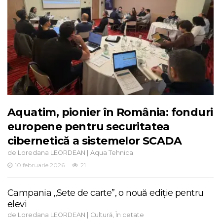
Aquatim, pionier în România: fonduri
europene pentru securitatea
cibernetică a sistemelor SCADA
de
|
Loredana LEORDEAN
Aqua Tehnica
10 februarie 2026
21
Campania „Sete de carte”, o nouă ediție pentru
elevi
de
|
,
Loredana LEORDEAN
Cultură
În cetate