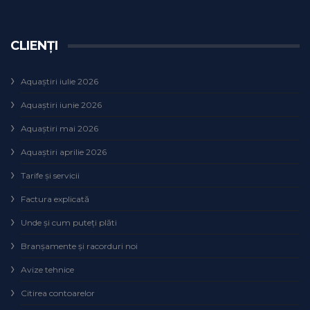
CLIENȚI
Aquaștiri iulie 2026
Aquaștiri iunie 2026
Aquaștiri mai 2026
Aquaștiri aprilie 2026
Tarife și servicii
Factura explicată
Unde și cum puteţi plăti
Branșamente și racorduri noi
Avize tehnice
Citirea contoarelor