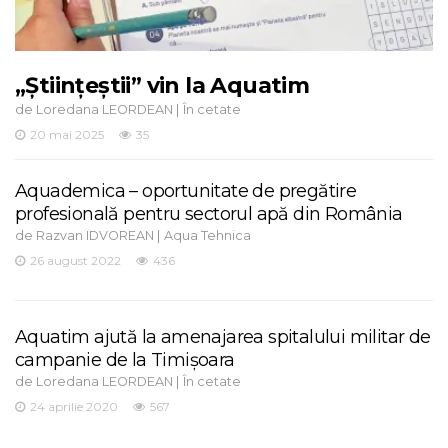
„Științeștii” vin la Aquatim
de
|
Loredana LEORDEAN
În cetate
20 mai 2025
35
Aquademica – oportunitate de pregătire
profesională pentru sectorul apă din România
de
|
Razvan IDVOREAN
Aqua Tehnica
26 august 2022
436
Aquatim ajută la amenajarea spitalului militar de
campanie de la Timișoara
de
|
Loredana LEORDEAN
În cetate
24 aprilie 2020
567