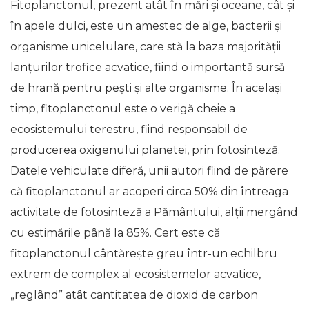
Fitoplanctonul, prezent atât în mări și oceane, cât și
în apele dulci, este un amestec de alge, bacterii și
organisme unicelulare, care stă la baza majorității
lanțurilor trofice acvatice, fiind o importantă sursă
de hrană pentru pești și alte organisme. În același
timp, fitoplanctonul este o verigă cheie a
ecosistemului terestru, fiind responsabil de
producerea oxigenului planetei, prin fotosinteză.
Datele vehiculate diferă, unii autori fiind de părere
că fitoplanctonul ar acoperi circa 50% din întreaga
activitate de fotosinteză a Pământului, alții mergând
cu estimările până la 85%. Cert este că
fitoplanctonul cântărește greu într-un echilbru
extrem de complex al ecosistemelor acvatice,
„reglând” atât cantitatea de dioxid de carbon