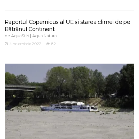
Raportul Copernicus al UE și starea climei de pe
Bătrânul Continent
de
|
AquaStiri
Aqua Natura
4 noiembrie 2022
82