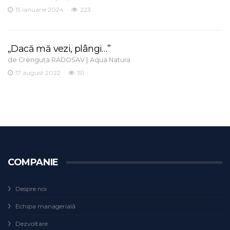
15 ianuarie 2024
223
„Dacă mă vezi, plângi…”
de
|
Crenguța RADOSAV
Aqua Natura
17 august 2022
151
COMPANIE
Despre noi
Echipa managerială
Dezvoltare