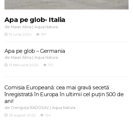
Apa pe glob- Italia
de
|
Maier Alina
Aqua Natura
13 iunie 2024
197
Apa pe glob – Germania
de
|
Maier Alina
Aqua Natura
13 februarie 2024
172
Comisia Europeană: cea mai gravă secetă
înregistrată în Europa în ultimii cel puţin 500 de
ani!
de
|
Crenguța RADOSAV
Aqua Natura
25 august 2022
124