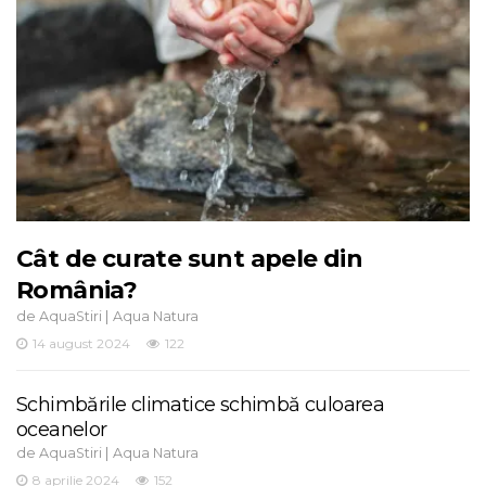
Cât de curate sunt apele din
România?
de
|
AquaStiri
Aqua Natura
14 august 2024
122
Schimbările climatice schimbă culoarea
oceanelor
de
|
AquaStiri
Aqua Natura
8 aprilie 2024
152