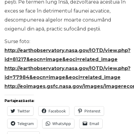
pești. Pe termen lung însă, dezvoltarea acestuia în
exces se face în detrimentul faunei acvatice,
descompunerea algelor moarte consumând
oxigenul din apă, practic sufocând peștii.
Surse foto:
http://earthobservatory.nasa.gov/IOTD/view.php?
id=81217&eocn=image&eoci=related_image
http://earthobservatory.nasa.gov/IOTD/view.php?
id=77984&eocn=image&eoci=related_image
http://eoimages.gsfc.nasa.gov/images/imagereco
Partajează asta:
Twitter
Facebook
Pinterest
Telegram
WhatsApp
Email