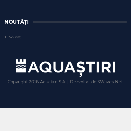
NOUTĂȚI
Noutăți
Copyright 2018
Aquatim S.A.
| Dezvoltat de
3Waves Net
.