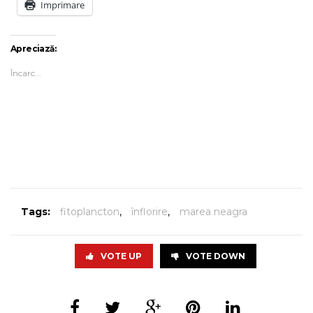
Imprimare
Apreciază:
Încarc...
Tags:
fitoplancton
,
înflorire
,
marea neagra
VOTE UP
VOTE DOWN