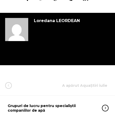
Loredana LEORDEAN
A apărut AquaȘtiri iulie
Grupuri de lucru pentru specialiștii
companiilor de apă