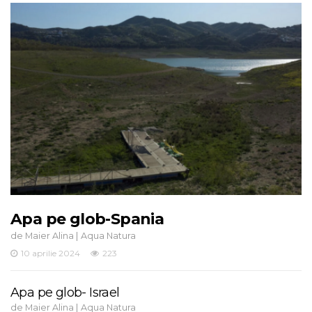
Apa pe glob-Spania
de
|
Maier Alina
Aqua Natura
10 aprilie 2024
223
Apa pe glob- Israel
de
|
Maier Alina
Aqua Natura