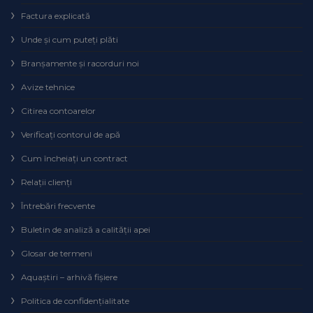
Factura explicată
Unde și cum puteţi plăti
Branșamente și racorduri noi
Avize tehnice
Citirea contoarelor
Verificaţi contorul de apă
Cum încheiaţi un contract
Relaţii clienţi
Întrebări frecvente
Buletin de analiză a calităţii apei
Glosar de termeni
Aquaștiri – arhivă fișiere
Politica de confidențialitate