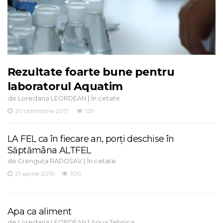
Rezultate foarte bune pentru
laboratorul Aquatim
de
|
Loredana LEORDEAN
În cetate
20 octombrie 2017
129
LA FEL ca în fiecare an, porţi deschise în
Săptămâna ALTFEL
de
|
Crenguța RADOSAV
În cetate
21 aprilie 2016
100
Apa ca aliment
de
|
Loredana LEORDEAN
Aqua Tehnica