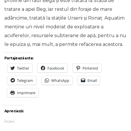
provine din râul Bega şi este tratată la Stația de
tratare a apei Beg, iar restul din foraje de mare
adâncime, tratată la stațiile Urseni și Ronaț. Aquatim
menține un nivel moderat de exploatare a
acviferelor, resursele subterane de apă, pentru a nu
le epuiza și, mai mult, a permite refacerea acestora.
Partajează asta:
Twitter
Facebook
Pinterest
Telegram
WhatsApp
Email
Imprimare
Apreciază:
Încarc...