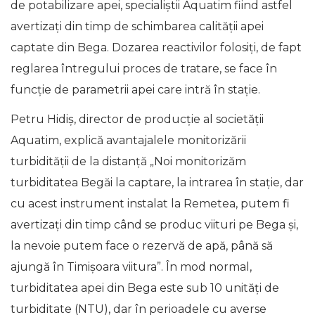
de potabilizare apei, specialiștii Aquatim fiind astfel
avertizați din timp de schimbarea calității apei
captate din Bega. Dozarea reactivilor folosiți, de fapt
reglarea întregului proces de tratare, se face în
funcție de parametrii apei care intră în stație.
Petru Hidiș, director de producție al societății
Aquatim, explică avantajalele monitorizării
turbidității de la distanță „Noi monitorizăm
turbiditatea Begăi la captare, la intrarea în stație, dar
cu acest instrument instalat la Remetea, putem fi
avertizați din timp când se produc viituri pe Bega și,
la nevoie putem face o rezervă de apă, până să
ajungă în Timișoara viitura”. În mod normal,
turbiditatea apei din Bega este sub 10 unități de
turbiditate (NTU), dar în perioadele cu averse