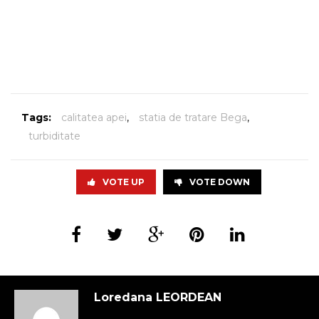
Tags:
calitatea apei
,
statia de tratare Bega
,
turbiditate
VOTE UP
VOTE DOWN
Loredana LEORDEAN