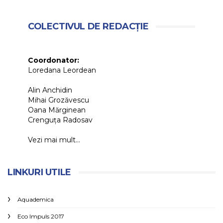
COLECTIVUL DE REDACȚIE
Coordonator:
Loredana Leordean
Alin Anchidin
Mihai Grozăvescu
Oana Mărginean
Crenguța Radosav
Vezi mai mult...
LINKURI UTILE
Aquademica
Eco Impuls 2017