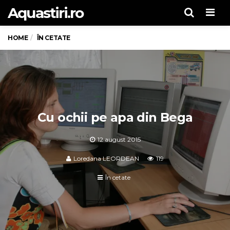
Aquastiri.ro
Men
HOME
ÎN CETATE
Cu ochii pe apa din Bega
12 august 2015
Loredana LEORDEAN
119
În cetate