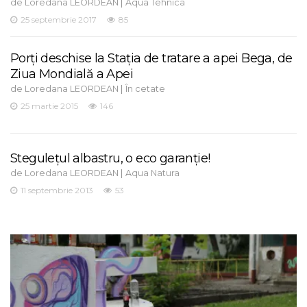
de
|
Loredana LEORDEAN
Aqua Tehnica
25 septembrie 2017
85
Porți deschise la Stația de tratare a apei Bega, de
Ziua Mondială a Apei
de
|
Loredana LEORDEAN
În cetate
25 martie 2015
146
Steguleţul albastru, o eco garanţie!
de
|
Loredana LEORDEAN
Aqua Natura
11 septembrie 2013
53