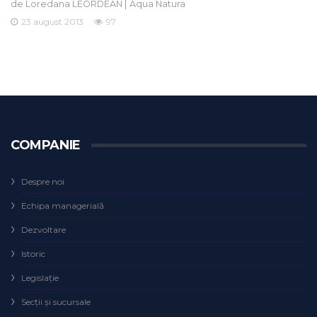
de
|
Loredana LEORDEAN
Aqua Natura
23 august 2013
97
COMPANIE
Despre noi
Echipa managerială
Dezvoltare
Istoric
Legislaţie
Secţii şi sucursale