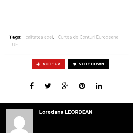
Tags:
calitatea apei
,
Curtea de Conturi Europeana
,
UE
VOTE UP
VOTE DOWN
Loredana LEORDEAN