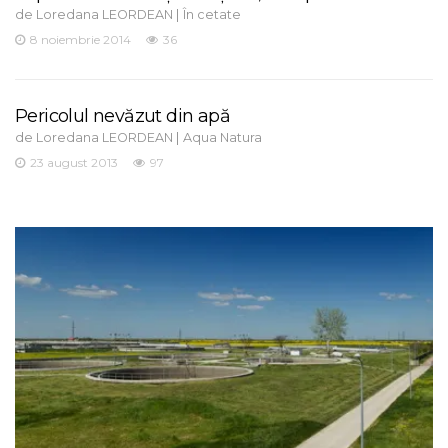
de
|
Loredana LEORDEAN
În cetate
8 noiembrie 2014
36
Pericolul nevăzut din apă
de
|
Loredana LEORDEAN
Aqua Natura
23 august 2013
97