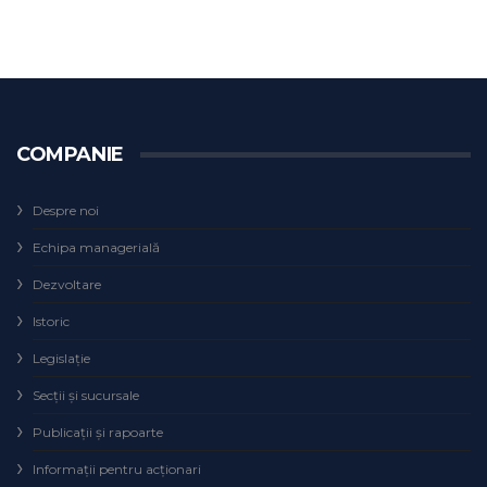
COMPANIE
Despre noi
Echipa managerială
Dezvoltare
Istoric
Legislaţie
Secţii şi sucursale
Publicații și rapoarte
Informații pentru acționari