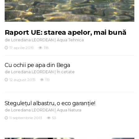
Raport UE: starea apelor, mai bună
de
|
Loredana LEORDEAN
Aqua Tehnica
17 aprilie 2019
118
Cu ochii pe apa din Bega
de
|
Loredana LEORDEAN
În cetate
12 august 2015
119
Steguleţul albastru, o eco garanţie!
de
|
Loredana LEORDEAN
Aqua Natura
11 septembrie 2013
53