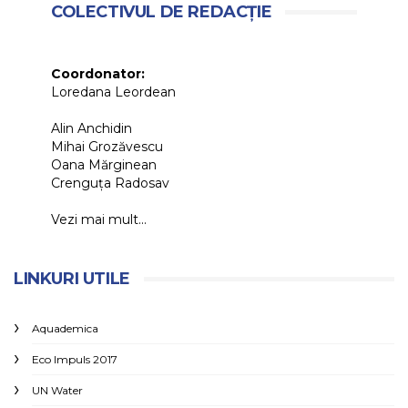
COLECTIVUL DE REDACȚIE
Coordonator:
Loredana Leordean
Alin Anchidin
Mihai Grozăvescu
Oana Mărginean
Crenguța Radosav
Vezi mai mult...
LINKURI UTILE
Aquademica
Eco Impuls 2017
UN Water