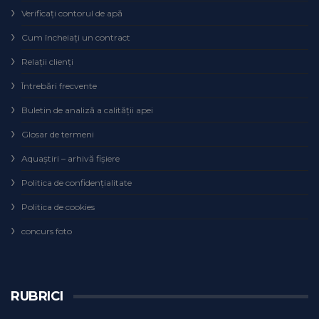
Verificaţi contorul de apă
Cum încheiaţi un contract
Relaţii clienţi
Întrebări frecvente
Buletin de analiză a calităţii apei
Glosar de termeni
Aquaștiri – arhivă fișiere
Politica de confidențialitate
Politica de cookies
concurs foto
RUBRICI