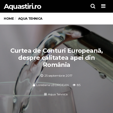
Aquastiri.ro
Men
HOME
AQUA TEHNICA
Curtea de Conturi Europeană,
despre calitatea apei din
România
25 septembrie 2017
Loredana LEORDEAN
85
Aqua Tehnica