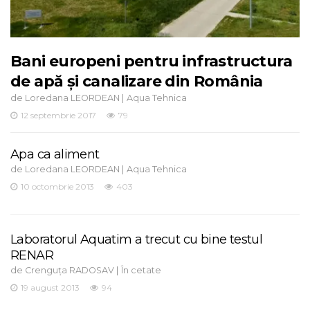
Bani europeni pentru infrastructura
de apă și canalizare din România
de
|
Loredana LEORDEAN
Aqua Tehnica
12 septembrie 2017
79
Apa ca aliment
de
|
Loredana LEORDEAN
Aqua Tehnica
10 octombrie 2013
403
Laboratorul Aquatim a trecut cu bine testul
RENAR
de
|
Crenguța RADOSAV
În cetate
19 august 2013
94