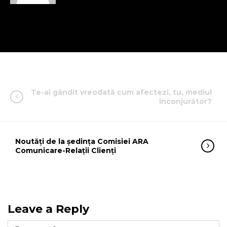
Te-ai gândit vreodată cum afectezi, tu, mediul
înconjurător?
Noutăți de la ședința Comisiei ARA
Comunicare-Relații Clienți
Leave a Reply