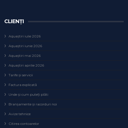
CLIENȚI
Aquaștiri iulie 2026
Aquaștiri iunie 2026
Aquaștiri mai 2026
Aquaștiri aprilie 2026
Tarife și servicii
Factura explicată
Unde și cum puteţi plăti
Branșamente și racorduri noi
Avize tehnice
Citirea contoarelor