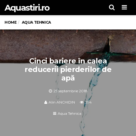
Aquastiri.ro
Men
HOME
AQUA TEHNICA
Cinci bariere în calea
reducerii pierderilor de
apă
25 septembrie 2018
Alin ANCHIDIN
294
Aqua Tehnica