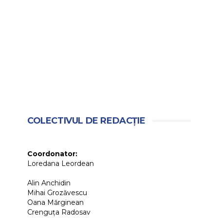
COLECTIVUL DE REDACȚIE
Coordonator:
Loredana Leordean
Alin Anchidin
Mihai Grozăvescu
Oana Mărginean
Crenguța Radosav