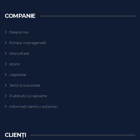
COMPANIE
Despre noi
Echipa managerială
Dezvoltare
Istoric
Legislaţie
Secţii şi sucursale
Publicații și rapoarte
Informații pentru acționari
CLIENȚI