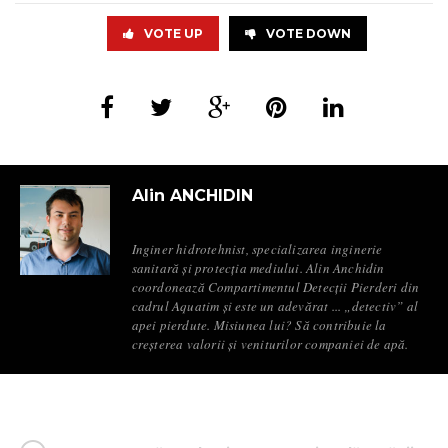
VOTE UP
VOTE DOWN
Alin ANCHIDIN
Inginer hidrotehnist, specializarea inginerie
sanitară și protecția mediului. Alin Anchidin
coordonează Compartimentul Detecții Pierderi din
cadrul Aquatim și este un adevărat ... „detectiv” al
apei pierdute. Misiunea lui? Să contribuie la
creșterea valorii și veniturilor companiei de apă.