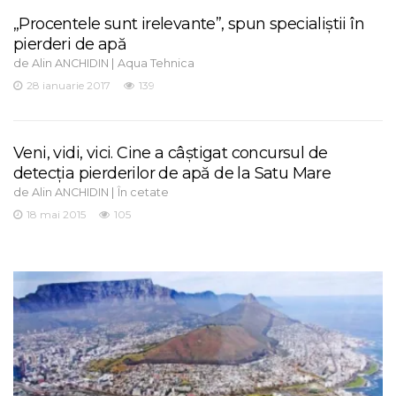
„Procentele sunt irelevante”, spun specialiștii în
pierderi de apă
de
|
Alin ANCHIDIN
Aqua Tehnica
28 ianuarie 2017
139
Veni, vidi, vici. Cine a câștigat concursul de
detecția pierderilor de apă de la Satu Mare
de
|
Alin ANCHIDIN
În cetate
18 mai 2015
105