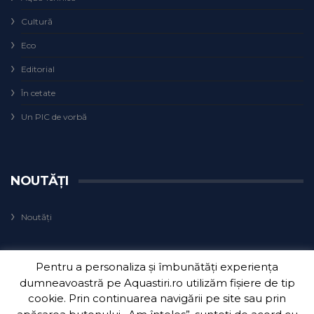
Cultură
Eco
Editorial
În cetate
Un PIC de vorbă
NOUTĂȚI
Noutăți
Pentru a personaliza și îmbunătăți experiența
dumneavoastră pe Aquastiri.ro utilizăm fișiere de tip
cookie. Prin continuarea navigării pe site sau prin