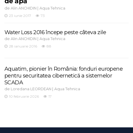
de apă
de
|
Alin ANCHIDIN
Aqua Tehnica
23 iunie 2017
73
Water Loss 2016 începe peste câteva zile
de
|
Alin ANCHIDIN
Aqua Tehnica
28 ianuarie 2016
88
Aquatim, pionier în România: fonduri europene
pentru securitatea cibernetică a sistemelor
SCADA
de
|
Loredana LEORDEAN
Aqua Tehnica
10 februarie 2026
17