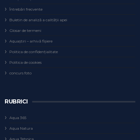
Întrebări frecvente
Buletin de analiză a calităţii apei
Glosar de termeni
Aquaștiri – arhivă fișiere
Politica de confidențialitate
Politica de cookies
concurs foto
RUBRICI
Aqua 365
Aqua Natura
Aqua Tehnica