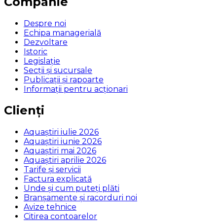
Companie
Despre noi
Echipa managerială
Dezvoltare
Istoric
Legislaţie
Secţii şi sucursale
Publicații și rapoarte
Informații pentru acționari
Clienți
Aquaștiri iulie 2026
Aquaștiri iunie 2026
Aquaștiri mai 2026
Aquaștiri aprilie 2026
Tarife și servicii
Factura explicată
Unde și cum puteţi plăti
Branșamente și racorduri noi
Avize tehnice
Citirea contoarelor