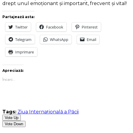
drept unul emoționant și important, frecvent și vital!
Partajează asta:
Twitter
Facebook
Pinterest
Telegram
WhatsApp
Email
Imprimare
Apreciază:
Încarc...
Tags:
Ziua Internațională a Păcii
Vote Up
Vote Down