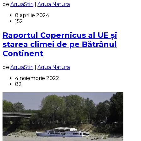
de
AquaStiri
|
Aqua Natura
8 aprilie 2024
152
Raportul Copernicus al UE și
starea climei de pe Bătrânul
Continent
de
AquaStiri
|
Aqua Natura
4 noiembrie 2022
82