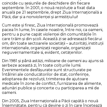
coincide cu sesiunile de deschidere din fiecare
septembrie. În 2001, o nouă rezoluție a fixat data
anuală pe 21 septembrie, drept Ziua Internațională a
Păcii, dar și a nonviolenței și armistițiului!
Cum este și firesc, Ziua Internațională promovează
pacea în lume, în casele noastre, între noi, ca oameni,
pentru a pune capăt violenței din comunitățile în
care trăim și din școli. Această zi se adresează fiecărui
om, din toate sectoarele societății – autorități, instituții
internaționale, organizații regionale, organizații
neguvernamentale si, evident, cetățenilor.
Din 1981 și până astăzi, milioane de oameni au ajuns să
serbeze această zi, în toate colțurile lumii.
Evenimentele desfășurate sunt structurate pe
întâlniri ale conducătorilor de stat, conferințe,
adoptarea de rezoluții, trimiterea de ajutoare
medicale în zone de conflict, furnizarea de alimente,
adunări publice și concerte cu participarea a mii de
oameni.
Din 2005, Ziua Internațională a Păcii capătă o nouă
însemnătate, pentru că devine o zi în care încetează