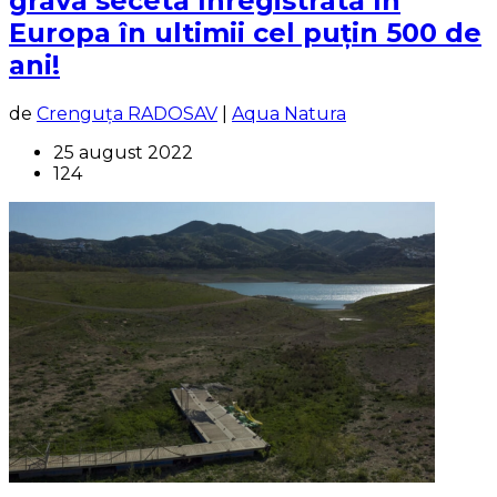
gravă secetă înregistrată în
Europa în ultimii cel puţin 500 de
ani!
de
Crenguța RADOSAV
|
Aqua Natura
25 august 2022
124