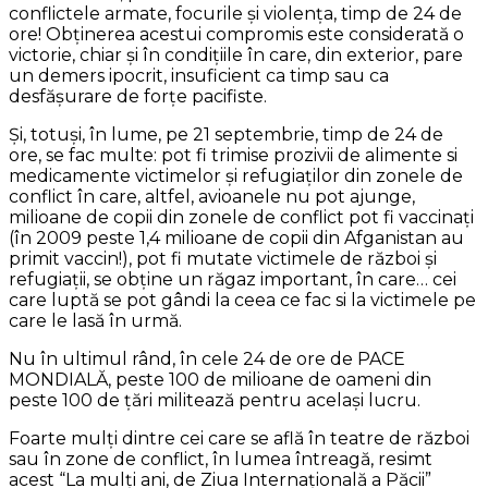
conflictele armate, focurile și violența, timp de 24 de
ore! Obținerea acestui compromis este considerată o
victorie, chiar și în condițiile în care, din exterior, pare
un demers ipocrit, insuficient ca timp sau ca
desfășurare de forțe pacifiste.
Și, totuși, în lume, pe 21 septembrie, timp de 24 de
ore, se fac multe: pot fi trimise prozivii de alimente si
medicamente victimelor și refugiaților din zonele de
conflict în care, altfel, avioanele nu pot ajunge,
milioane de copii din zonele de conflict pot fi vaccinați
(în 2009 peste 1,4 milioane de copii din Afganistan au
primit vaccin!), pot fi mutate victimele de război și
refugiații, se obține un răgaz important, în care… cei
care luptă se pot gândi la ceea ce fac si la victimele pe
care le lasă în urmă.
Nu în ultimul rând, în cele 24 de ore de PACE
MONDIALĂ, peste 100 de milioane de oameni din
peste 100 de țări militează pentru același lucru.
Foarte mulți dintre cei care se află în teatre de război
sau în zone de conflict, în lumea întreagă, resimt
acest “La mulți ani, de Ziua Internațională a Păcii”