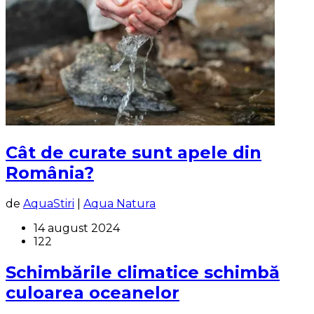
Cât de curate sunt apele din
România?
de
AquaStiri
|
Aqua Natura
14 august 2024
122
Schimbările climatice schimbă
culoarea oceanelor