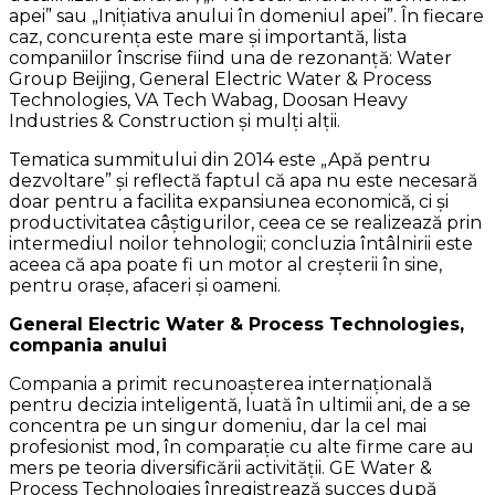
apei” sau „Iniţiativa anului în domeniul apei”. În fiecare
caz, concurenţa este mare şi importantă, lista
companiilor înscrise fiind una de rezonanţă: Water
Group Beijing, General Electric Water & Process
Technologies, VA Tech Wabag, Doosan Heavy
Industries & Construction şi mulţi alţii.
Tematica summitului din 2014 este „Apă pentru
dezvoltare” şi reflectă faptul că apa nu este necesară
doar pentru a facilita expansiunea economică, ci şi
productivitatea câştigurilor, ceea ce se realizează prin
intermediul noilor tehnologii; concluzia întâlnirii este
aceea că apa poate fi un motor al creşterii în sine,
pentru oraşe, afaceri şi oameni.
General Electric Water & Process Technologies,
compania anului
Compania a primit recunoaşterea internaţională
pentru decizia inteligentă, luată în ultimii ani, de a se
concentra pe un singur domeniu, dar la cel mai
profesionist mod, în comparaţie cu alte firme care au
mers pe teoria diversificării activităţii. GE Water &
Process Technologies înregistrează succes după