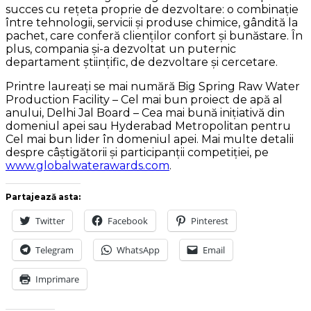
succes cu reţeta proprie de dezvoltare: o combinaţie
între tehnologii, servicii şi produse chimice, gândită la
pachet, care conferă clienţilor confort şi bunăstare. În
plus, compania şi-a dezvoltat un puternic
departament ştiinţific, de dezvoltare şi cercetare.
Printre laureaţi se mai numără Big Spring Raw Water
Production Facility – Cel mai bun proiect de apă al
anului, Delhi Jal Board – Cea mai bună iniţiativă din
domeniul apei sau Hyderabad Metropolitan pentru
Cel mai bun lider în domeniul apei. Mai multe detalii
despre câștigătorii și participanții competiției, pe
www.globalwaterawards.com
.
Partajează asta:
Twitter
Facebook
Pinterest
Telegram
WhatsApp
Email
Imprimare