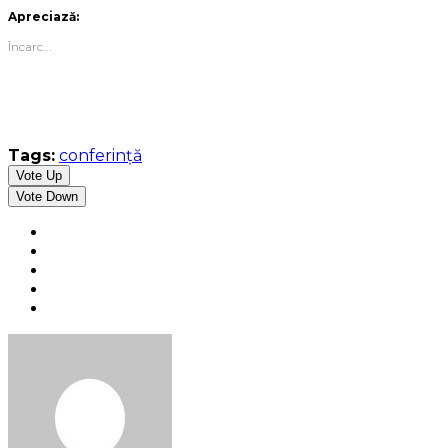
Apreciază:
Încarc...
Tags:
conferinţă
Vote Up
Vote Down