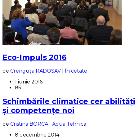
Eco-Impuls 2016
de
Crenguța RADOSAV
|
În cetate
1 iunie 2016
85
Schimbările climatice cer abilități
și competențe noi
de
Cristina BORCA
|
Aqua Tehnica
8 decembrie 2014