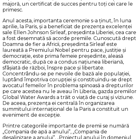
majoră, un certificat de succes pentru toţi cei care le
primesc.
Anul acesta, importanta ceremonie s-a ţinut, în luna
aprilie, la Paris, şi a beneficiat de prezenţa excelenţei
sale Ellen Johnson Sirleaf, preşedinta Liberiei, cea care
a fost desemnată să acorde premiile. Cunoscută drept
Doamna de fier a Africii, preşedinta Sirleaf este
laureată a Premiului Nobel pentru pace, justiţie şi
democraţie, este prima femeie preşedinte, aleasă
democratic, după ce a condus naţiunea liberiană,
sfâşiată de război, înspre pace şi libertate.
Concentrându-se pe nevoile de bază ale populaţiei,
luptând împotriva corupţiei şi constituindu-se drept
avocatul femeilor în problema spinoasă a drepturilor
pe care acestea nu le aveau în Liberia, gazda premiilor
Global Water Awards a trăit o viaţă de curaj şi viziune.
De aceea, prezenţa ei centrală în organizarea
summitului internaţional de la Paris a constituit un
eveniment de excepţie.
Printre categoriile importante de premii se numără
„Compania de apă a anului”, „Compania de
desalinizare a anului”, „Proiectul anului în domeniul