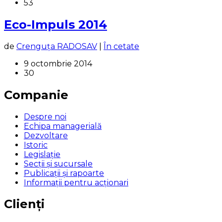
53
Eco-Impuls 2014
de
Crenguța RADOSAV
|
În cetate
9 octombrie 2014
30
Companie
Despre noi
Echipa managerială
Dezvoltare
Istoric
Legislaţie
Secţii şi sucursale
Publicații și rapoarte
Informații pentru acționari
Clienți