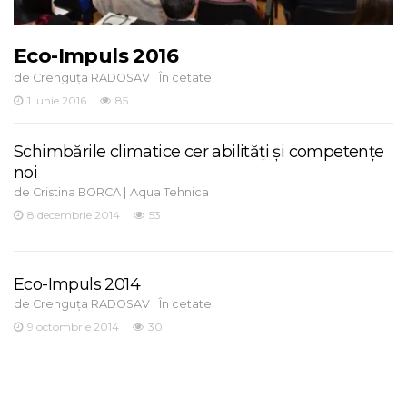
Eco-Impuls 2016
de
|
Crenguța RADOSAV
În cetate
1 iunie 2016
85
Schimbările climatice cer abilități și competențe
noi
de
|
Cristina BORCA
Aqua Tehnica
8 decembrie 2014
53
Eco-Impuls 2014
de
|
Crenguța RADOSAV
În cetate
9 octombrie 2014
30