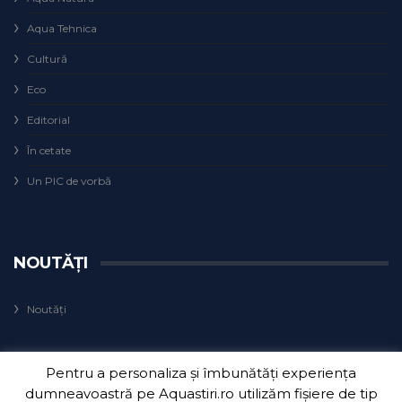
Aqua Tehnica
Cultură
Eco
Editorial
În cetate
Un PIC de vorbă
NOUTĂȚI
Noutăți
Pentru a personaliza și îmbunătăți experiența
dumneavoastră pe Aquastiri.ro utilizăm fișiere de tip