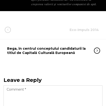
creșterea valorii și veniturilor companiei de apă.
Eco-Impuls 2014
Bega, în centrul conceptului candidaturii la
titlul de Capitală Culturală Europeană
Leave a Reply