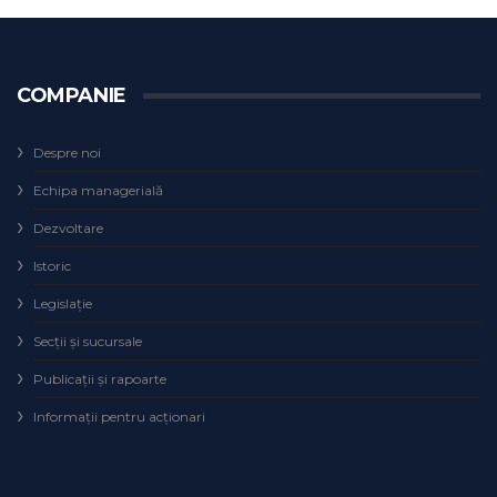
COMPANIE
Despre noi
Echipa managerială
Dezvoltare
Istoric
Legislaţie
Secţii şi sucursale
Publicații și rapoarte
Informații pentru acționari