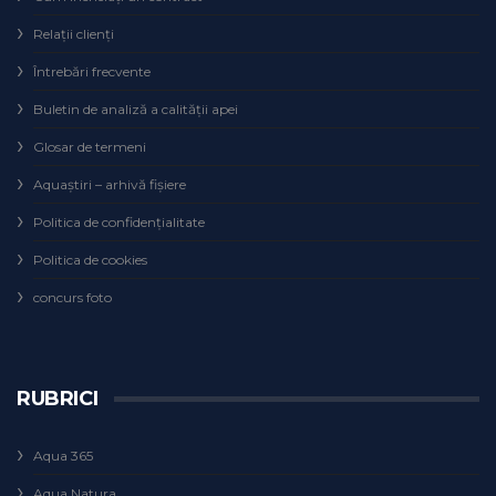
Relaţii clienţi
Întrebări frecvente
Buletin de analiză a calităţii apei
Glosar de termeni
Aquaștiri – arhivă fișiere
Politica de confidențialitate
Politica de cookies
concurs foto
RUBRICI
Aqua 365
Aqua Natura