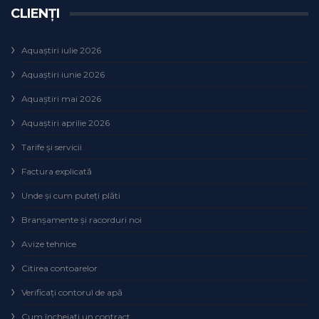
CLIENȚI
Aquaștiri iulie 2026
Aquaștiri iunie 2026
Aquaștiri mai 2026
Aquaștiri aprilie 2026
Tarife și servicii
Factura explicată
Unde și cum puteţi plăti
Branșamente și racorduri noi
Avize tehnice
Citirea contoarelor
Verificaţi contorul de apă
Cum încheiaţi un contract