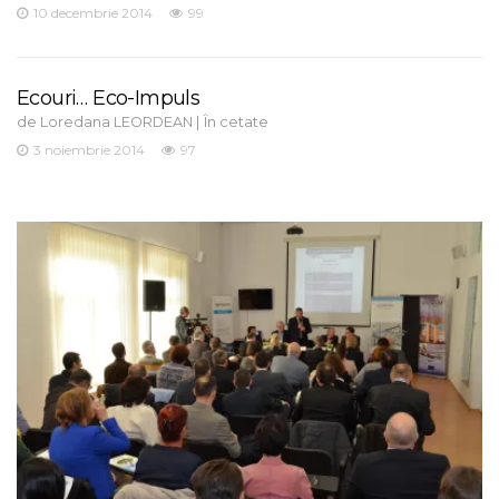
10 decembrie 2014
99
Ecouri… Eco-Impuls
de
|
Loredana LEORDEAN
În cetate
3 noiembrie 2014
97