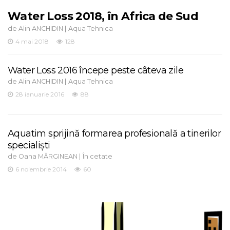
Water Loss 2018, în Africa de Sud
de
|
Alin ANCHIDIN
Aqua Tehnica
4 mai 2018
128
Water Loss 2016 începe peste câteva zile
de
|
Alin ANCHIDIN
Aqua Tehnica
28 ianuarie 2016
88
Aquatim sprijină formarea profesională a tinerilor
specialiști
de
|
Oana MĂRGINEAN
În cetate
6 noiembrie 2014
60