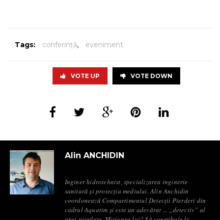
Tags:
conferinţă
,
eveniment
VOTE UP
VOTE DOWN
Alin ANCHIDIN
Inginer hidrotehnist, specializarea inginerie
sanitară și protecția mediului. Alin Anchidin
coordonează Compartimentul Detecții Pierderi din
cadrul Aquatim și este un adevărat ... „detectiv” al
apei pierdute. Misiunea lui? Să contribuie la