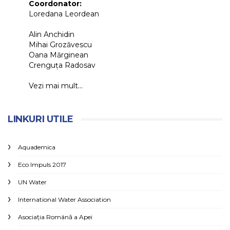
Coordonator:
Loredana Leordean
Alin Anchidin
Mihai Grozăvescu
Oana Mărginean
Crenguța Radosav
Vezi mai mult...
LINKURI UTILE
Aquademica
Eco Impuls 2017
UN Water
International Water Association
Asociaţia Română a Apei