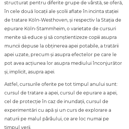
structurat pentru diferite grupe de vârstă, se oferă,
în cele două locații ale școlii aflate în incinta stației
de tratare Köln-Westhoven, și respectiv la Stația de
epurare Köln-Stammheim, o varietate de cursuri
menite să educe și să conștientizeze copiii asupra
muncii depuse la obținerea apei potabile, a tratării
apei uzate, precum și asupra efectelor pe care le
pot avea acțiunea lor asupra mediului înconjurător
și, implicit, asupra apei.
Astfel, cursurile oferite pe tot timpul anului sunt:
cursul de tratare a apei, cursul de epurare a apei,
cel de protecție în caz de inundații, cursul de
experimentări cu apă şi un curs de explorare a
naturii pe malul pârâului, ce are loc numai pe
timpul verii.