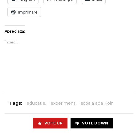
Imprimare
Apreciază:
Încarc...
Tags:
educatie
,
experiment
,
scoala apa Koln
VOTE UP
VOTE DOWN