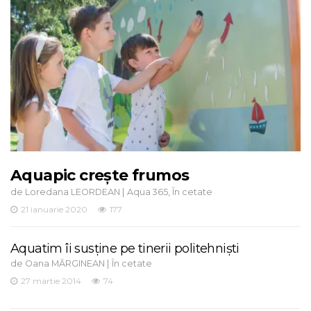
Aquapic crește frumos
de
|
,
Loredana LEORDEAN
Aqua 365
În cetate
21 ianuarie 2020
177
Aquatim îi susține pe tinerii politehniști
de
|
Oana MĂRGINEAN
În cetate
27 martie 2014
74