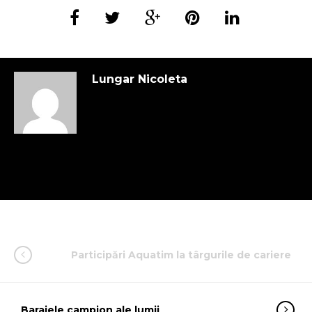
Lungar Nicoleta
Participări Aquatim la târgurile de cariere
Barajele campion ale lumii