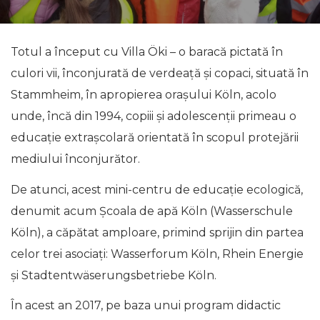
Totul a început cu Villa Öki – o baracă pictată în
culori vii, înconjurată de verdeață şi copaci, situată în
Stammheim, în apropierea orașului Köln, acolo
unde, încă din 1994, copiii și adolescenții primeau o
educație extrașcolară orientată în scopul protejării
mediului înconjurător.
De atunci, acest mini-centru de educație ecologică,
denumit acum Școala de apă Köln (Wasserschule
Köln), a căpătat amploare, primind sprijin din partea
celor trei asociați: Wasserforum Köln, Rhein Energie
şi Stadtentwäserungsbetriebe Köln.
În acest an 2017, pe baza unui program didactic