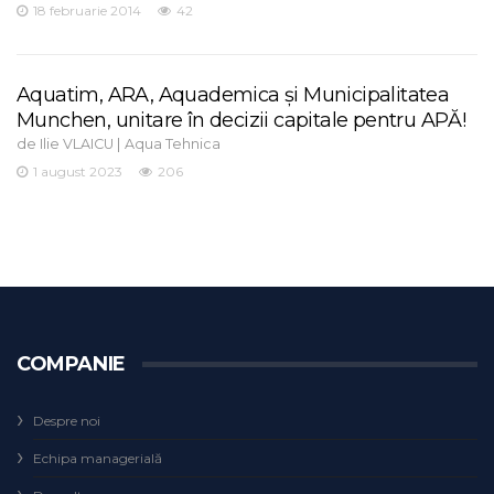
18 februarie 2014
42
Aquatim, ARA, Aquademica și Municipalitatea
Munchen, unitare în decizii capitale pentru APĂ!
de
|
Ilie VLAICU
Aqua Tehnica
1 august 2023
206
COMPANIE
Despre noi
Echipa managerială