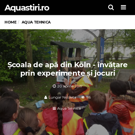
Aquastiri.ro
Men
HOME
AQUA TEHNICA
Școala de apă din Köln - învăţare
prin experimente şi jocuri
20 aprilie 2017
Lungar Nicoleta
116
Aqua Tehnica