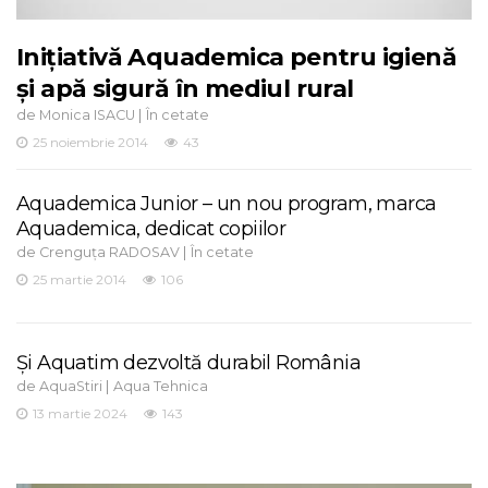
Inițiativă Aquademica pentru igienă
și apă sigură în mediul rural
de
|
Monica ISACU
În cetate
25 noiembrie 2014
43
Aquademica Junior – un nou program, marca
Aquademica, dedicat copiilor
de
|
Crenguța RADOSAV
În cetate
25 martie 2014
106
Și Aquatim dezvoltă durabil România
de
|
AquaStiri
Aqua Tehnica
13 martie 2024
143