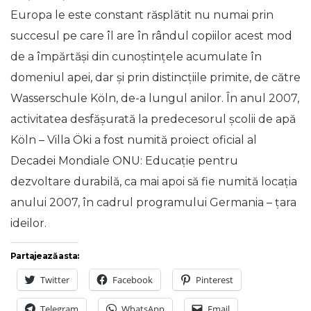
Europa le este constant răsplătit nu numai prin
succesul pe care îl are în rândul copiilor acest mod
de a împărtăși din cunoștințele acumulate în
domeniul apei, dar și prin distincțiile primite, de către
Wasserschule Köln, de-a lungul anilor. În anul 2007,
activitatea desfășurată la predecesorul școlii de apă
Köln – Villa Öki a fost numită proiect oficial al
Decadei Mondiale ONU: Educație pentru
dezvoltare durabilă, ca mai apoi să fie numită locația
anului 2007, în cadrul programului Germania – țara
ideilor.
Partajează asta:
Twitter
Facebook
Pinterest
Telegram
WhatsApp
Email