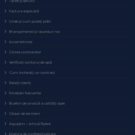
Tarife și servicii
Factura explicată
Unde și cum puteţi plăti
Branșamente și racorduri noi
Avize tehnice
Citirea contoarelor
Verificaţi contorul de apă
Cum încheiaţi un contract
Relaţii clienţi
Întrebări frecvente
Buletin de analiză a calităţii apei
Glosar de termeni
Aquaștiri – arhivă fișiere
Politica de confidențialitate