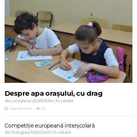
Despre apa orașului, cu drag
de
|
Loredana LEORDEAN
În cetate
1 aprilie 2014
65
Competiţie europeană interşcolară
de
|
Crenguța RADOSAV
În cetate