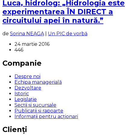
Luca, hidrolog: „Hidrologia este
experimentarea ÎN DIRECT a
circuitului apei în natură.”
de
Sorina NEAGA
|
Un PIC de vorbă
24 martie 2016
446
Companie
Despre noi
Echipa managerială
Dezvoltare
Istoric
Legislaţie
Secţii şi sucursale
Publicații și rapoarte
Informații pentru acționari
Clienți