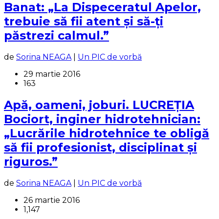
Banat: „La Dispeceratul Apelor,
trebuie să fii atent și să-ți
păstrezi calmul.”
de
Sorina NEAGA
|
Un PIC de vorbă
29 martie 2016
163
Apă, oameni, joburi. LUCREŢIA
Bociort, inginer hidrotehnician:
„Lucrările hidrotehnice te obligă
să fii profesionist, disciplinat şi
riguros.”
de
Sorina NEAGA
|
Un PIC de vorbă
26 martie 2016
1,147