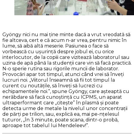
Gyöngy nici nu mai ține minte dacă a vrut vreodată să
fie altceva, cert e că acum n-ar vrea, pentru nimic în
lume, să aibă altă meserie. Pasiunea o face să
vorbească cu ușurință despre jobul ei, cu orice
interlocutor, de la copiii care vizitează laboratorul sau
uzina de apă până la studenții care vin să facă practică.
N-o sperie rutina sau rigorile muncii de laborator.
Provocări apar tot timpul, atunci când vrei să înveți
lucruri noi. „Viitorul înseamnă să fii tot timpul la
curent cu noutățile, să înveți să lucrezi cu
echipamentele noi.”, spune Gyöngy, care așteaptă cu
nerăbdare să facă cunoștință cu ICPMS, un aparat
ultraperformant care „citește” în plasmă și poate
detecta urme de metale la nivelul unor concentrații
de părți pe trilion, sau, explică ea, mai pe-nțelesul
tuturor, „în 3 minute, poate scana, dintr-o probă,
aproape tot tabelul lui Mendeleev!”.