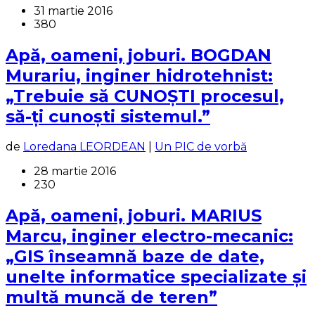
31 martie 2016
380
Apă, oameni, joburi. BOGDAN
Murariu, inginer hidrotehnist:
„Trebuie să CUNOȘTI procesul,
să-ți cunoști sistemul.”
de
Loredana LEORDEAN
|
Un PIC de vorbă
28 martie 2016
230
Apă, oameni, joburi. MARIUS
Marcu, inginer electro-mecanic:
„GIS înseamnă baze de date,
unelte informatice specializate și
multă muncă de teren”