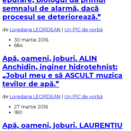
semnalul de alarmă, dacă
procesul se deteriorează.”
de
Loredana LEORDEAN
|
Un PIC de vorbă
30 martie 2016
684
Apă, oameni, joburi. ALIN
Anchidin, inginer hidrotehnist:
„Jobul meu e să ASCULT muzica
țevilor de apă.”
de
Loredana LEORDEAN
|
Un PIC de vorbă
27 martie 2016
180
Apă, oameni, joburi. LAURENŢIU