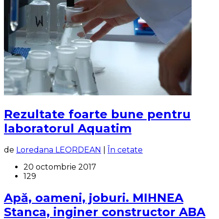
Rezultate foarte bune pentru
laboratorul Aquatim
de
Loredana LEORDEAN
|
În cetate
20 octombrie 2017
129
Apă, oameni, joburi. MIHNEA
Stanca, inginer constructor ABA