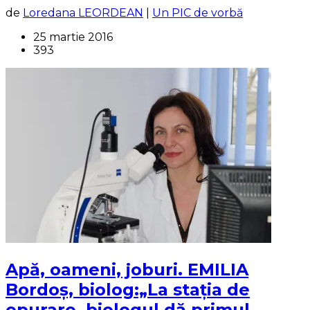
de
Loredana LEORDEAN
|
Un PIC de vorbă
25 martie 2016
393
Apă, oameni, joburi. EMILIA
Bordoș, biolog:„La stația de
epurare, biologul dă primul