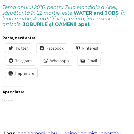
Tema anului 2016, pentru Ziua Mondială a Apei,
sărbătorită în 22 martie, este
WATER and JOBS
. În
luna martie, AquaȘtiri vă prezintă, într-o serie de
articole,
JOBURILE și OAMENII apei.
Partajează asta:
Twitter
Facebook
Pinterest
Telegram
WhatsApp
Email
Imprimare
Apreciază:
Încarc...
Tags:
apa oameni joburi
,
inginer chimist
,
laborator