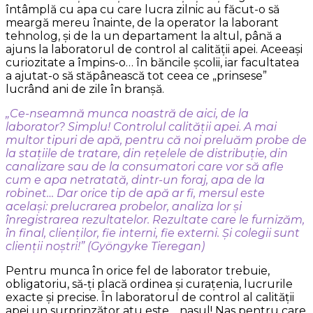
întâmplă cu apa cu care lucra zilnic au făcut-o să
meargă mereu înainte, de la operator la laborant
tehnolog, și de la un departament la altul, până a
ajuns la laboratorul de control al calității apei. Aceeași
curiozitate a împins-o… în băncile școlii, iar facultatea
a ajutat-o să stăpânească tot ceea ce „prinsese”
lucrând ani de zile în branșă.
„Ce-nseamnă munca noastră de aici, de la
laborator? Simplu! Controlul calității apei. A mai
multor tipuri de apă, pentru că noi preluăm probe de
la stațiile de tratare, din rețelele de distribuție, din
canalizare sau de la consumatori care vor să afle
cum e apa netratată, dintr-un foraj, apa de la
robinet… Dar orice tip de apă ar fi, mersul este
același: prelucrarea probelor, analiza lor și
înregistrarea rezultatelor. Rezultate care le furnizăm,
în final, clienților, fie interni, fie externi. Și colegii sunt
clienții noștri!” (Gyöngyke Tieregan)
Pentru munca în orice fel de laborator trebuie,
obligatoriu, să-ți placă ordinea și curațenia, lucrurile
exacte și precise. În laboratorul de control al calității
apei un surprinzător atu este… nasul! Nas pentru care