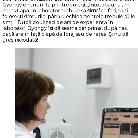
Gyöngy e renumită printre colegi. „Întotdeauna am
mirosit apa. În laborator trebuie să
simți
ce faci, să-ți
folosești simțurile, până și echipamentele trebuie să le
simți.” După douăzeci de ani de experiență în
laborator, Gyöngy își dă seama din prima, după nas,
dacă are în față o apă de foraj sau de rețea. Și nu dă
greș niciodată!