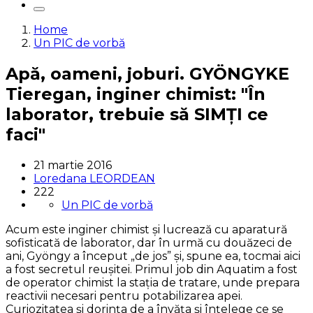
Home
Un PIC de vorbă
Apă, oameni, joburi. GYÖNGYKE
Tieregan, inginer chimist: "În
laborator, trebuie să SIMȚI ce
faci"
21 martie 2016
Loredana LEORDEAN
222
Un PIC de vorbă
Acum este inginer chimist și lucrează cu aparatură
sofisticată de laborator, dar în urmă cu douăzeci de
ani, Gyöngy a început „de jos” și, spune ea, tocmai aici
a fost secretul reușitei. Primul job din Aquatim a fost
de operator chimist la stația de tratare, unde prepara
reactivii necesari pentru potabilizarea apei.
Curiozitatea și dorința de a învăța și înțelege ce se