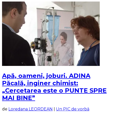
Apă, oameni, joburi. ADINA
Păcală, inginer chimist:
„Cercetarea este o PUNTE SPRE
MAI BINE”
de
Loredana LEORDEAN
|
Un PIC de vorbă