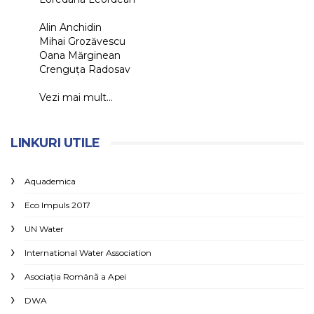
Alin Anchidin
Mihai Grozăvescu
Oana Mărginean
Crenguța Radosav
Vezi mai mult...
LINKURI UTILE
Aquademica
Eco Impuls 2017
UN Water
International Water Association
Asociaţia Română a Apei
DWA