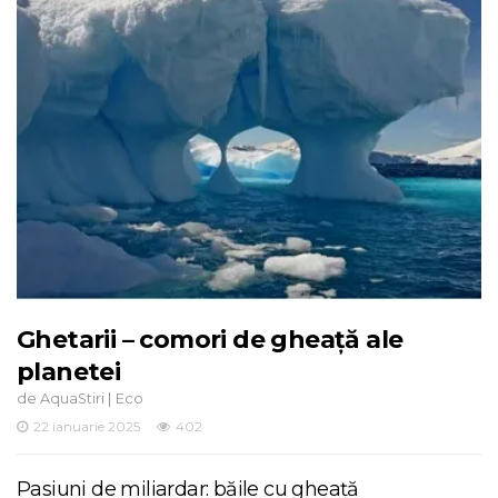
Ghetarii – comori de gheață ale
planetei
de
|
AquaStiri
Eco
22 ianuarie 2025
402
Pasiuni de miliardar: băile cu gheață