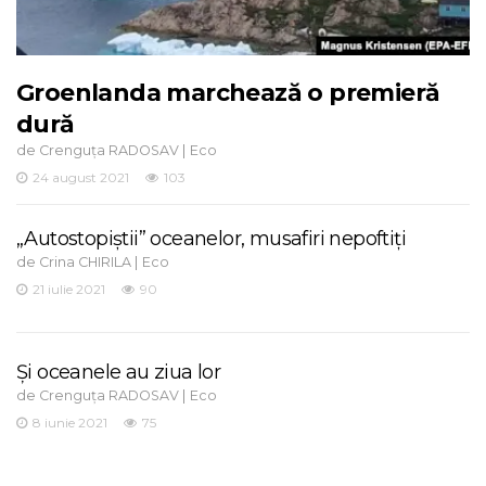
Groenlanda marchează o premieră
dură
de
|
Crenguța RADOSAV
Eco
24 august 2021
103
„Autostopiștii” oceanelor, musafiri nepoftiți
de
|
Crina CHIRILA
Eco
21 iulie 2021
90
Și oceanele au ziua lor
de
|
Crenguța RADOSAV
Eco
8 iunie 2021
75