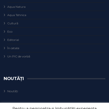
Aqua Natura
Aqua Tehnica
Cultură
Eco
Editorial
În cetate
Un PIC de vorbă
NOUTĂȚI
Noutăți
Pentru a personaliza și îmbunătăți experiența