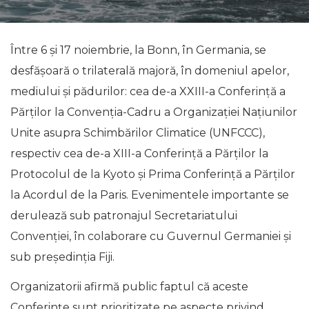
Între 6 şi 17 noiembrie, la Bonn, în Germania, se
desfăşoară o trilaterală majoră, în domeniul apelor,
mediului şi pădurilor: cea de-a XXIII-a Conferinţă a
Părţilor la Convenţia-Cadru a Organizaţiei Naţiunilor
Unite asupra Schimbărilor Climatice (UNFCCC),
respectiv cea de-a XIII-a Conferinţă a Părţilor la
Protocolul de la Kyoto şi Prima Conferință a Părților
la Acordul de la Paris. Evenimentele importante se
derulează sub patronajul Secretariatului
Convenţiei, în colaborare cu Guvernul Germaniei și
sub președinția Fiji.
Organizatorii afirmă public faptul că aceste
Conferințe sunt prioritizate pe aspecte privind