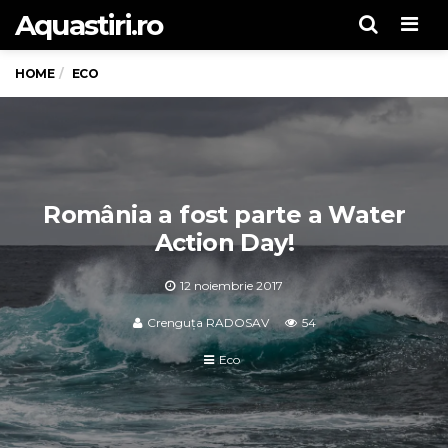
Aquastiri.ro
Men
HOME
ECO
România a fost parte a Water
Action Day!
12 noiembrie 2017
Crenguța RADOSAV
54
Eco