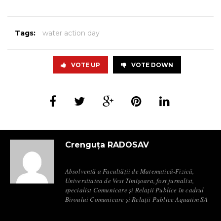
Tags:
water action day
VOTE UP
VOTE DOWN
Crenguța RADOSAV
Absolventă a Facultății de Matematică-Fizică,
Universitatea de Vest Timișoara, fost jurnalist,
specialist Comunicare și Relații Publice în cadrul
Biroului Comunicare și Relații Publice Aquatim SA