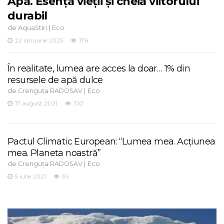
Apa. Esența vieții și cheia viitorului
durabil
de
|
AquaStiri
Eco
22 ianuarie 2025
176
În realitate, lumea are acces la doar… 1% din
resursele de apă dulce
de
|
Crenguța RADOSAV
Eco
17 august 2021
310
Pactul Climatic European: “Lumea mea. Acțiunea
mea. Planeta noastră”
de
|
Crenguța RADOSAV
Eco
5 iulie 2021
95