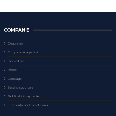
COMPANIE
Despre noi
Echipa managerială
Dezvoltare
Istoric
Legislaţie
Secţii şi sucursale
Publicații și rapoarte
Informații pentru acționari