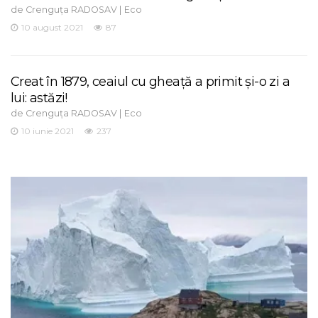
de
|
Crenguța RADOSAV
Eco
10 august 2021
87
Creat în 1879, ceaiul cu gheață a primit și-o zi a
lui: astăzi!
de
|
Crenguța RADOSAV
Eco
10 iunie 2021
237