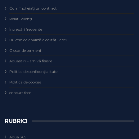
Cum încheiaţi un contract
Relaţii clienţi
Întrebări frecvente
Buletin de analiză a calităţii apei
Glosar de termeni
Aquaștiri – arhivă fișiere
Politica de confidențialitate
Politica de cookies
concurs foto
RUBRICI
Aqua 365