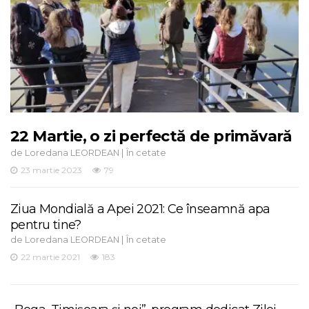
22 Martie, o zi perfectă de primăvară
de
|
Loredana LEORDEAN
În cetate
23 martie 2023
79
Ziua Mondială a Apei 2021: Ce înseamnă apa
pentru tine?
de
|
Loredana LEORDEAN
În cetate
22 martie 2021
183