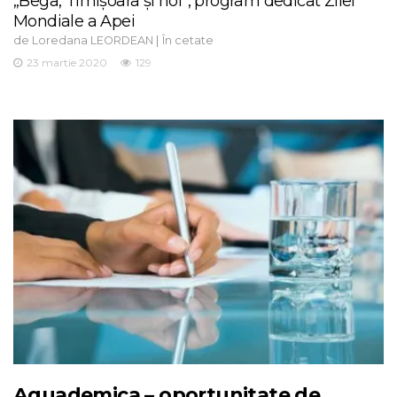
„Bega, Timișoara și noi”, program dedicat Zilei
Mondiale a Apei
de
|
Loredana LEORDEAN
În cetate
23 martie 2020
129
Aquademica – oportunitate de