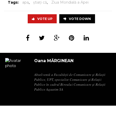
Tags:
apa
,
știați că
,
Ziua Mondială a Apei
VOTE UP
VOTE DOWN
Oana MĂRGINEAN
Absolventă a Facultății de Comunicare și Relații
Publice, UPT, specialist Comunicare și Relații
Publice în cadrul Biroului Comunicare și Relații
Publice Aquatim SA