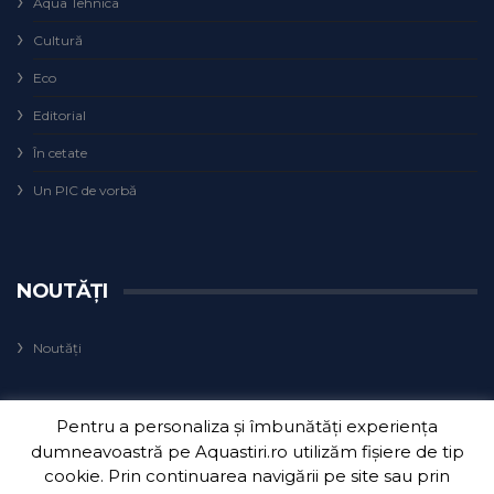
Aqua Tehnica
Cultură
Eco
Editorial
În cetate
Un PIC de vorbă
NOUTĂȚI
Noutăți
Pentru a personaliza și îmbunătăți experiența
dumneavoastră pe Aquastiri.ro utilizăm fișiere de tip
cookie. Prin continuarea navigării pe site sau prin