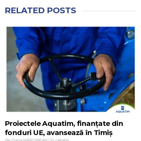
RELATED POSTS
Proiectele Aquatim, finanțate din
fonduri UE, avansează în Timiș
de
|
Oana MĂRGINEAN
În cetate