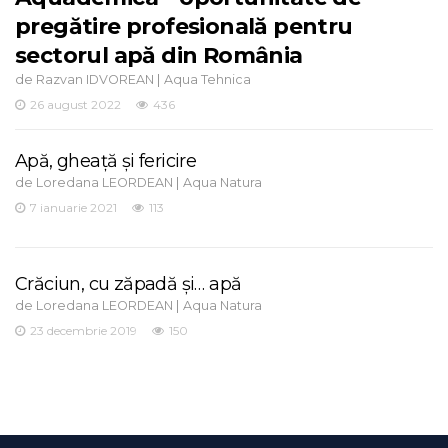
pregătire profesională pentru
sectorul apă din România
de
|
Razvan IDVOREAN
Aqua Tehnica
26 august 2022
436
Apă, gheață și fericire
de
|
Loredana LEORDEAN
Aqua Natura
7 ianuarie 2021
113
Crăciun, cu zăpadă și… apă
de
|
Loredana LEORDEAN
Aqua Natura
23 decembrie 2019
150