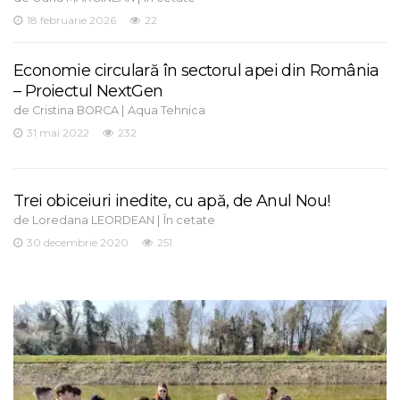
18 februarie 2026
22
Economie circulară în sectorul apei din România
– Proiectul NextGen
de
|
Cristina BORCA
Aqua Tehnica
31 mai 2022
232
Trei obiceiuri inedite, cu apă, de Anul Nou!
de
|
Loredana LEORDEAN
În cetate
30 decembrie 2020
251