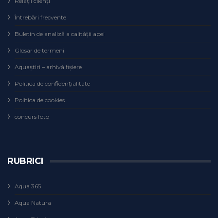
Relaţii clienţi
Întrebări frecvente
Buletin de analiză a calităţii apei
Glosar de termeni
Aquaștiri – arhivă fișiere
Politica de confidențialitate
Politica de cookies
concurs foto
RUBRICI
Aqua 365
Aqua Natura