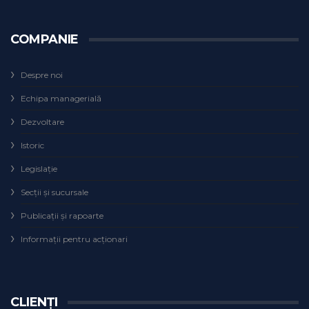
COMPANIE
Despre noi
Echipa managerială
Dezvoltare
Istoric
Legislaţie
Secţii şi sucursale
Publicații și rapoarte
Informații pentru acționari
CLIENȚI