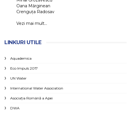
Mihai Grozăvescu
Oana Mărginean
Crenguța Radosav
Vezi mai mult...
LINKURI UTILE
Aquademica
Eco Impuls 2017
UN Water
International Water Association
Asociaţia Română a Apei
DWA