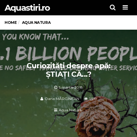
Aquastiri.ro
Men
HOME
AQUA NATURA
Curiozități despre apă:
ȘTIAȚI CĂ...?
5 martie 2018
Oana MĂRGINEAN
1,919
Aqua Natura